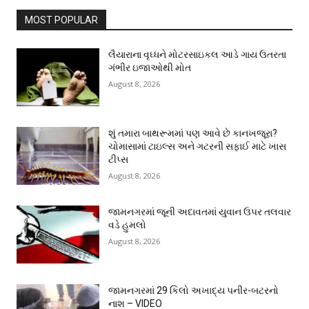
MOST POPULAR
લૈયારાના વૃઘ્ધને મોટરસાઇકલ આડે ગાય ઉતરતા
ગંભીર ઇજાઓથી મોત
August 8, 2026
શું તમારા બાથરૂમમાં પણ આવે છે કાનખજૂરા?
ચોમાસામાં ટાઇલ્સ અને ગટરની સફાઈ માટે ખાસ
ટીપ્સ
August 8, 2026
જામનગરમાં જૂની અદાવતમાં યુવાન ઉપર તલવાર
વડે હુમલો
August 8, 2026
જામનગરમાં 29 કિલો અખાદ્ય પનીર-બટરનો
નાશ – VIDEO