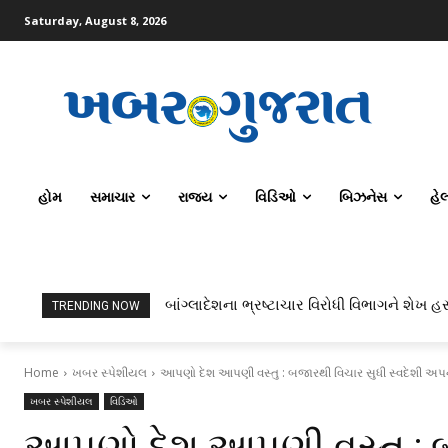
Saturday, August 8, 2026
હોમ
સમાચાર
રાજ્ય
વિડિઓ
બિઝનેસ
હે
બાંગ્લાદેશના ભ્રષ્ટાચાર વિરોધી વિભાગને શેખ હસ
TRENDING NOW
Home
ખબર સ્પેશીયલ
આપણો દેશ આપણી વસ્તુ : બજારથી વિચાર સુધી સ્વદેશી અપ
ખબર સ્પેશીયલ
વિડિઓ
આપણો દેશ આપણી વસ્તુ : બ