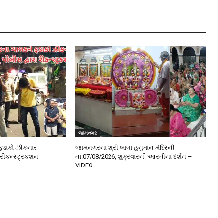
જામનગર
ફડાકો ઝીકનાર
જામનગરના શ્રી બાલા હનુમાન મંદિરની
 રીકન્સ્ટ્રકશન
તા.07/08/2026, શુક્રવારની આરતીના દર્શન –
VIDEO