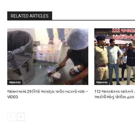
RELATED ARTICLES
જામનગર
જામનગર
જામનગરમાં 29 કિલો અખાદ્ય પનીર-બટરનો નાશ –
112 જનરક્ષકના ચાલકને 
VIDEO
આરોપીઓનું પોલીસ દ્વારા