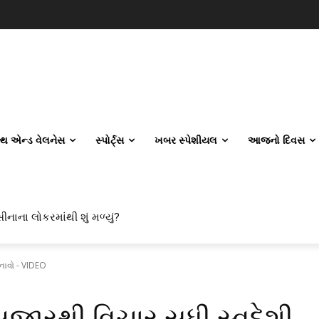
લ્થ એન્ડ વેલનેસ
સ્પોર્ટ્સ
ખબર સ્પેશીયલ
આજનો દિવસ
ીનાના લોકરમાંથી શું મળ્યું?
નાવો - VIDEO
જારથી વિચાર સુધી સ્વદેશી