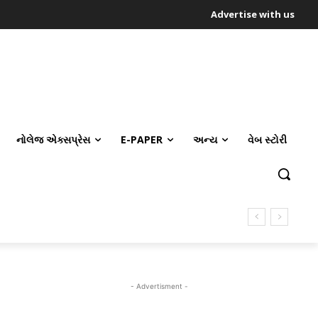
Advertise with us
નોલેજ એક્સપ્રેસ
E-PAPER
અન્ય
વેબ સ્ટોરી
- Advertisment -