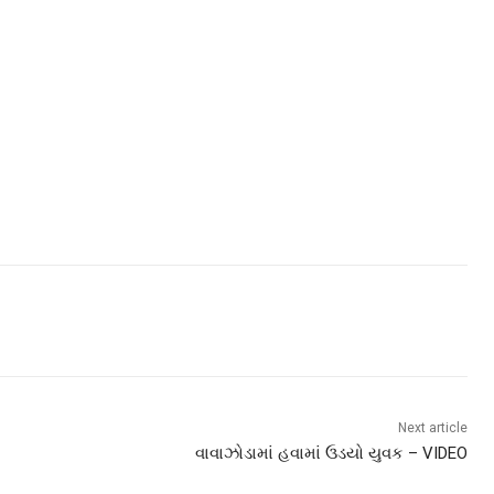
Next article
વાવાઝોડામાં હવામાં ઉડયો યુવક – VIDEO