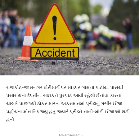
રાજકોટ-જામનગર ધોરીમાર્ગ પર મોડપર ગામના પાટીયા પાસેથી
પસાર થતા દંપતીના બાઇકને પુરપાટ આવી રહેલી ઈનોવા કારના
ચાલકે પાછળથી ઠોકર મારતા અકસ્માતમાં પ્રૌઢાનું ગંભીર ઈજા
પહોંચતા મોત નિપજયું હતું જ્યારે પ્રૌઢને નાની-મોટી ઈજાઓ થઈ
હતી.
- Advertisement -