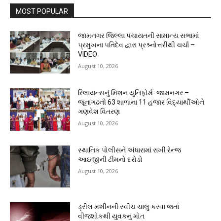
MOST POPULAR
જામનગર જિલ્લા પંચાયતની સામાન્ય સભામાં
પ્રમુખના પતિદેવ દ્વારા પ્રશ્ર્નોત્તરીથી ચર્ચા –
VIDEO
August 10, 2026
રિલાયન્સનું મિશન યુનિફોર્મઃ જામનગર –
જૂનાગઢની 63 શાળાના 11 હજાર વિદ્યાર્થીઓને
ગણવેશ વિતરણ
August 10, 2026
સ્થાનિક પોલીસને અંધારામાં રાખી રેન્જ
આઇજીની ટીમનો દરોડો
August 10, 2026
ડ્રીલ મશીનની સ્વીચ ચાલુ કરવા જતાં
વીજશોકથી યુવકનું મોત