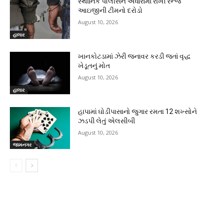
સ્થાનિક પોલીસને અંધારામાં રાખી રેન્જ
આઇજીની ટીમનો દરોડો
August 10, 2026
હાલાર
ખાનકોટડામાં ઝેરી જનાવર કરડી જતાં વૃદ્ધ
ખેડૂતનું મોત
August 10, 2026
હાલાર
હાપામાં ઘોડીપાસાનો જુગાર રમતા 12 શખ્સોને
ઝડપી લેતું એલસીબી
August 10, 2026
જામનગર