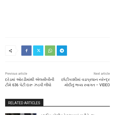
Previous article
Next article
દરેડમાં ઓરડીમાંથી એલસીબીની
છોટીકાશીમાં વડાપ્રધાન નરેન્દ્ર
ટીમે 636 પેટી દારૂ ઝડપી લીધો
મોદીનું ભવ્ય સ્વાગત – VIDEO
RELATED ARTICLES