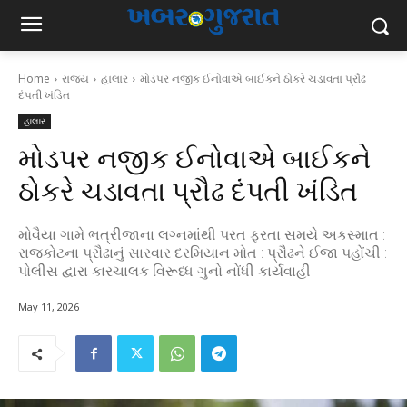
Home
રાજ્ય
હાલાર
મોડપર નજીક ઈનોવાએ બાઈકને ઠોકરે ચડાવતા પ્રૌઢ
દંપતી ખંડિત
હાલાર
મોડપર નજીક ઈનોવાએ બાઈકને
ઠોકરે ચડાવતા પ્રૌઢ દંપતી ખંડિત
મોવૈયા ગામે ભત્રીજાના લગ્નમાંથી પરત ફરતા સમયે અકસ્માત :
રાજકોટના પ્રૌઢાનું સારવાર દરમિયાન મોત : પ્રૌઢને ઈજા પહોંચી :
પોલીસ દ્વારા કારચાલક વિરૂધ્ધ ગુનો નોંધી કાર્યવાહી
May 11, 2026