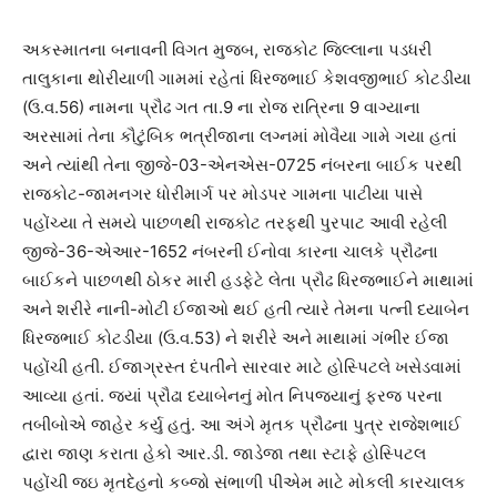
અકસ્માતના બનાવની વિગત મુજબ, રાજકોટ જિલ્લાના પડધરી
તાલુકાના થોરીયાળી ગામમાં રહેતાં ધિરજભાઈ કેશવજીભાઈ કોટડીયા
(ઉ.વ.56) નામના પ્રૌઢ ગત તા.9 ના રોજ રાત્રિના 9 વાગ્યાના
અરસામાં તેના કૌટુંબિક ભત્રીજાના લગ્નમાં મોવૈયા ગામે ગયા હતાં
અને ત્યાંથી તેના જીજે-03-એનએસ-0725 નંબરના બાઈક પરથી
રાજકોટ-જામનગર ધોરીમાર્ગ પર મોડપર ગામના પાટીયા પાસે
પહોંચ્યા તે સમયે પાછળથી રાજકોટ તરફથી પુરપાટ આવી રહેલી
જીજે-36-એઆર-1652 નંબરની ઈનોવા કારના ચાલકે પ્રૌઢના
બાઈકને પાછળથી ઠોકર મારી હડફેટે લેતા પ્રૌઢ ધિરજભાઈને માથામાં
અને શરીરે નાની-મોટી ઈજાઓ થઈ હતી ત્યારે તેમના પત્ની દયાબેન
ધિરજભાઈ કોટડીયા (ઉ.વ.53) ને શરીરે અને માથામાં ગંભીર ઈજા
પહોંચી હતી. ઈજાગ્રસ્ત દંપતીને સારવાર માટે હોસ્પિટલે ખસેડવામાં
આવ્યા હતાં. જ્યાં પ્રૌઢા દયાબેનનું મોત નિપજ્યાનું ફરજ પરના
તબીબોએ જાહેર કર્યુ હતું. આ અંગે મૃતક પ્રૌઢના પુત્ર રાજેશભાઈ
દ્વારા જાણ કરાતા હેકો આર.ડી. જાડેજા તથા સ્ટાફે હોસ્પિટલ
પહોંચી જઇ મૃતદેહનો કબ્જો સંભાળી પીએમ માટે મોકલી કારચાલક