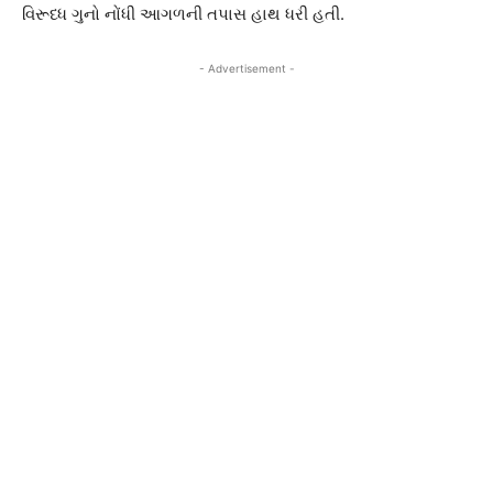
વિરૂધ્ધ ગુનો નોંધી આગળની તપાસ હાથ ધરી હતી.
- Advertisement -