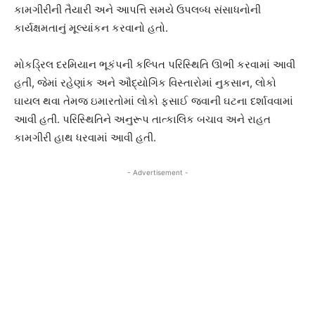
કામગીરીની તૈયારી અને આપત્તિ સમયે ઉપલબ્ધ સંસાધનોની
કાર્યક્ષમતાનું મૂલ્યાંકન કરવાનો હતો.
મોકડ્રિલ દરમિયાન ભૂકંપની કલ્પિત પરિસ્થિતિ ઊભી કરવામાં આવી
હતી, જેમાં રહેણાંક અને ઔદ્યોગિક વિસ્તારોમાં નુકસાન, લોકો
ઘાયલ થવા તેમજ ઇમારતોમાં લોકો ફસાઈ જવાની ઘટના દર્શાવવામાં
આવી હતી. પરિસ્થિતિને અનુરૂપ તાત્કાલિક બચાવ અને રાહત
કામગીરી હાથ ધરવામાં આવી હતી.
- Advertisement -