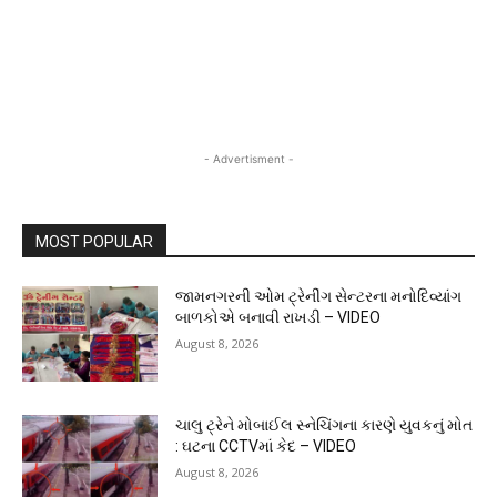
- Advertisment -
MOST POPULAR
જામનગરની ઓમ ટ્રેનીંગ સેન્ટરના મનોદિવ્યાંગ
બાળકોએ બનાવી રાખડી – VIDEO
August 8, 2026
ચાલુ ટ્રેને મોબાઈલ સ્નેચિંગના કારણે યુવકનું મોત
: ઘટના CCTVમાં કેદ – VIDEO
August 8, 2026