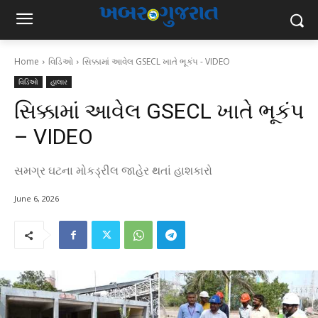
Home
વિડિઓ
સિક્કામાં આવેલ GSECL ખાતે ભૂકંપ - VIDEO
વિડિઓ
હાલાર
સિક્કામાં આવેલ GSECL ખાતે ભૂકંપ
– VIDEO
સમગ્ર ઘટના મોકડ્રીલ જાહેર થતાં હાશકારો
June 6, 2026