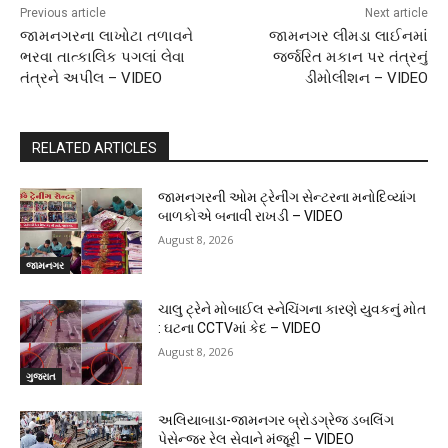
Previous article
Next article
જામનગરના લાખોટા તળાવને
જામનગર લીમડા લાઈનમાં
ભરવા તાત્કાલિક પગલાં લેવા
જર્જરિત મકાન પર તંત્રનું
તંત્રને અપીલ – VIDEO
ડીમોલીશન – VIDEO
RELATED ARTICLES
જામનગરની ઓમ ટ્રેનીંગ સેન્ટરના મનોદિવ્યાંગ
બાળકોએ બનાવી રાખડી – VIDEO
August 8, 2026
જામનગર
ચાલુ ટ્રેને મોબાઈલ સ્નેચિંગના કારણે યુવકનું મોત
: ઘટના CCTVમાં કેદ – VIDEO
August 8, 2026
ગુજરાત
અલિયાબાડા-જામનગર બ્રોડગ્રેજ ડબલિંગ
પેસેન્જર રેલ સેવાને મંજૂરી – VIDEO