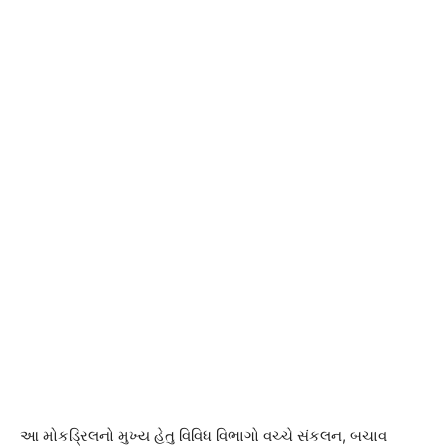
આ મોકડ્રિલનો મુખ્ય હેતુ વિવિધ વિભાગો વચ્ચે સંકલન, બચાવ