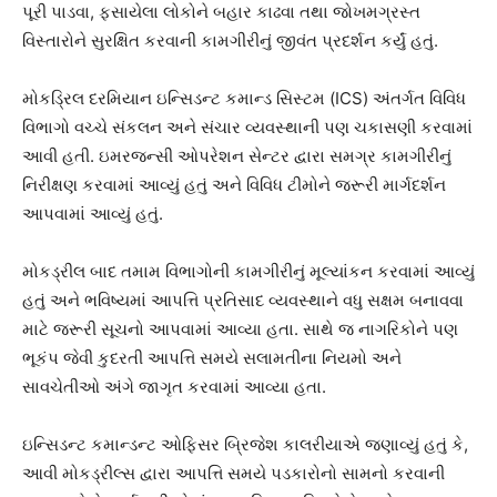
પૂરી પાડવા, ફસાયેલા લોકોને બહાર કાઢવા તથા જોખમગ્રસ્ત
વિસ્તારોને સુરક્ષિત કરવાની કામગીરીનું જીવંત પ્રદર્શન કર્યું હતું.
મોકડ્રિલ દરમિયાન ઇન્સિડન્ટ કમાન્ડ સિસ્ટમ (ICS) અંતર્ગત વિવિધ
વિભાગો વચ્ચે સંકલન અને સંચાર વ્યવસ્થાની પણ ચકાસણી કરવામાં
આવી હતી. ઇમરજન્સી ઓપરેશન સેન્ટર દ્વારા સમગ્ર કામગીરીનું
નિરીક્ષણ કરવામાં આવ્યું હતું અને વિવિધ ટીમોને જરૂરી માર્ગદર્શન
આપવામાં આવ્યું હતું.
મોકડ્રીલ બાદ તમામ વિભાગોની કામગીરીનું મૂલ્યાંકન કરવામાં આવ્યું
હતું અને ભવિષ્યમાં આપત્તિ પ્રતિસાદ વ્યવસ્થાને વધુ સક્ષમ બનાવવા
માટે જરૂરી સૂચનો આપવામાં આવ્યા હતા. સાથે જ નાગરિકોને પણ
ભૂકંપ જેવી કુદરતી આપત્તિ સમયે સલામતીના નિયમો અને
સાવચેતીઓ અંગે જાગૃત કરવામાં આવ્યા હતા.
ઇન્સિડન્ટ કમાન્ડન્ટ ઓફિસર બ્રિજેશ કાલરીયાએ જણાવ્યું હતું કે,
આવી મોકડ્રીલ્સ દ્વારા આપત્તિ સમયે પડકારોનો સામનો કરવાની