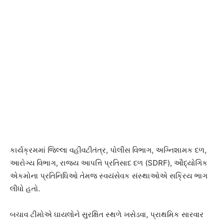
કાર્યક્રમમાં જિલ્લા વહીવટીતંત્ર, પોલીસ વિભાગ, અગ્નિશામક દળ,
આરોગ્ય વિભાગ, રાજ્ય આપત્તિ પ્રતિસાદ દળ (SDRF), ઔદ્યોગિક
એકમોના પ્રતિનિધિઓ તેમજ સ્વયંસેવક સંસ્થાઓએ સક્રિય ભાગ
લીધો હતો.
બચાવ ટીમોએ ઘાયલોને સુરક્ષિત સ્થળે ખસેડવા, પ્રાથમિક સારવાર