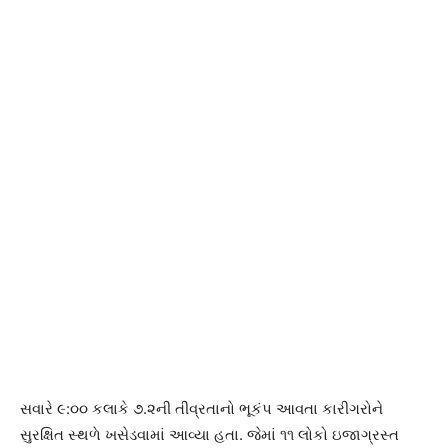
સવારે ૯:૦૦ કલાકે ૭.૨ની તીવ્રતાનો ભૂકંપ આવતા કારીગરોને
સુરક્ષિત સ્થળે ખસેડવામાં આવ્યા હતા. જેમાં ૧૧ લોકો ઇજાગ્રસ્ત