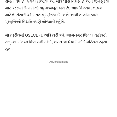
ક્ષમતા વધે છે, કર્મચારીઓમાં આત્મવિશ્વાસ વિકસે છે અને જનસુરક્ષા
માટે જરૂરી તૈયારીઓ વધુ મજબૂત બને છે. આપત્તિ વ્યવસ્થાપન
માટેની તૈયારીઓ સતત પ્રક્રિયા છે અને આવી તાલીમાત્મક
પ્રવૃત્તિઓ નિયમિતપણે યોજાતી રહેશે.
મોકડ્રીલમાં GSECL ના અધિકારી ઓ, જામનગર જિલ્લા વહીવટી
તંત્રના સંલગ્ન વિભાગની ટીમો, લગત અધિકારીઓ ઉપસ્થિત રહ્યા
હતા.
- Advertisement -