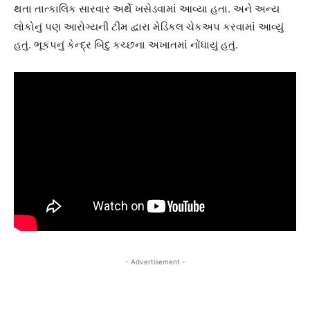
થતા તાત્કાલિક સારવાર અર્થે ખસેડવામાં આવ્યા હતા. અને અન્ય
લોકોનું પણ આરોગ્યની ટીમ દ્વારા મેડિકલ ચેકઅપ કરવામાં આવ્યું
હતું. ભૂકંપનું કેન્દ્ર બિંદુ કચ્છના અખાતમાં નોંધાયું હતું.
- Advertisement -