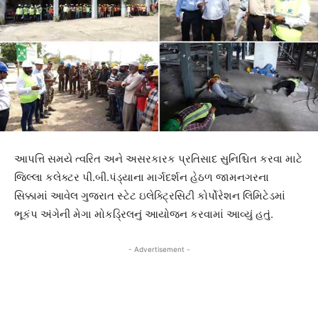
આપત્તિ સમયે ત્વરિત અને અસરકારક પ્રતિસાદ સુનિશ્ચિત કરવા માટે
જિલ્લા કલેક્ટર પી.બી.પંડ્યાના માર્ગદર્શન હેઠળ જામનગરના
સિક્કામાં આવેલ ગુજરાત સ્ટેટ ઇલેક્ટ્રિસિટી કોર્પોરેશન લિમિટેડમાં
ભૂકંપ અંગેની મેગા મોકડ્રિલનું આયોજન કરવામાં આવ્યું હતું.
- Advertisement -