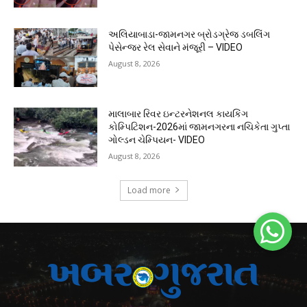
અલિયાબાડા-જામનગર બ્રોડગ્રેજ ડબલિંગ
પેસેન્જર રેલ સેવાને મંજૂરી – VIDEO
August 8, 2026
માલાબાર રિવર ઇન્ટરનેશનલ કાયકિંગ
કોમ્પિટિશન-2026માં જામનગરના નચિકેતા ગુપ્તા
ગોલ્ડન ચેમ્પિયન- VIDEO
August 8, 2026
Load more