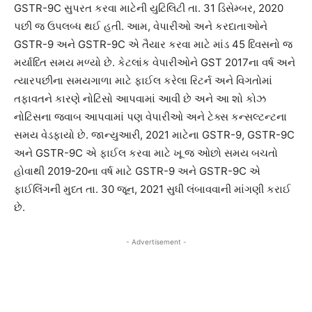
GSTR-9C સુપરત કરવા માટેની યુટિલિટી તા. 31 ડિસેમ્બર, 2020
પછી જ ઉપલબ્ધ થઈ હતી. આમ, વેપારીઓ અને કરદાતાઓને
GSTR-9 અને GSTR-9C એ તૈયાર કરવા માટે માંડ 45 ધ્વિસનો જ
મર્યાધ્તિ સમય મળ્યો છે. કેટલાંક વેપારીઓને GST 2017ના વર્ષ અને
ત્યારપછીના સમયગાળા માટે ફાઈલ કરેલા રિટર્ન અને વિગતોમાં
તફાવતને કારણે નોટિસો આપવામાં આવી છે અને આ શો કોઝ
નોટિસના જવાબ આપવામાં પણ વેપારીઓ અને ટેક્સ કન્સલ્ટન્ટના
સમય વેડફાયો છે. જાન્યુઆરી, 2021 માટેના GSTR-9, GSTR-9C
અને GSTR-9C એ ફાઈલ કરવા માટે ખૂ જ ઓછો સમય બચતો
હોવાથી 2019-20ના વર્ષ માટે GSTR-9 અને GSTR-9C એ
ફાઈલિંગની મુધ્ત તા. 30 જૂન, 2021 સુધી લંબાવવાની માંગણી કરાઈ
છે.
- Advertisement -