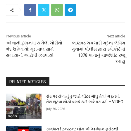
Previous article
Next article
ઓખાની દુકાનમાં થયેલી ચોરીનો
ભાણવડ ચકચારી ગ્રેન્ડ લેબિંગ
ભેદ ઉકેલાયો: મુદ્દામાલ સાથે
ગુનામાં પોલીસ દ્વારા સ્પે.કોર્ટમાં
સલાયાનો આરોપી ઝડપાયો
1378 પાનાનું ચાર્જશીટ રજૂ
કરાયુ
RELATED ARTICLES
રોડ પર ઢોળાયું હજારો લીટર મોંઘુ તેલ ! મફતમાં
તેલ લૂંટવા લોકો વચ્ચે થઈ ભારે પડાપડી – VIDEO
July 30, 2026
રાષ્ટ્રીય
સાવધાન ! ઇન્સ્ટન્ટ લોન એપ્લિકેશન ફ્રોડથી