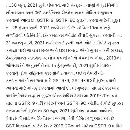
તા.30 જૂન, 2021 સુધી લંબાવવા માટે કેન્દ્રના નાણાં મંત્રી નિર્મલા
સીતારામન અને 061 કાઉન્સિલ ચેરમેન સમક્ષ લેખિત રજુઆત
કરવામાં આવી છે. GSTR-9, GSTR-9C ફાઈલ કરવા માટેની મુદ્ત
તા. 28 ફેબ્રુઆરી, 2021 નક્કી કરાઈ છે. કોવિડ-19ના કારણે
સર્જાયેલી પરિસ્થિતિ, ઈન્કમટેક્સ ઓડીટ રીપોર્ટ સુપરત કરવાની તા.
31 જાન્યુઆરી, 2021 નક્કી કરાઈ હતી અને ઓડીટ રીપોર્ટ સુપરત
કરાયા પછી જ GSTR-9 અને GSTR-9C એની સુપરત કરી શકાય,
રેગ્યુલેશન્સ અંતર્ગત કટલોક કંપનીઓએ કંપનીઝ એક્ટ, 2013ની
જોગવાઈને અનુસરીને તા. 15 ફેબ્રુઆરી, 2021 સુધીમાં પાલન
કરવાનું હોવા સહિતના કારણોને ધ્યાનમાં લઈને વેપારીઓ-
કરદાતાઓની સરળતા માટે GSTR-9, GSTR-9Cની મુધ્ત વધારી
આપવા માટે માંગણી કરવામાં આવી છે. ધી ગુજરાત સેલ્સ ટેક્સ બાર
એસોસીએશન દ્વારા ગુડ્ઝ એન્ડ સર્વિસ ટેક્સ માં 2019-20ના વર્ષ
માટેના GSTR-9 વાર્ષિક રિટર્ન અને GSTR-9C ઓડીટ રીપોર્ટ સુપરત
કરવા માટેની મુધ્ત તા.30 જૂન, 2021 સુધી લંબાવવામાં આવે તો
વેપારીવર્ગ માટે આશિર્વાધરૂપ બનશે, તેવી લેખિત રજુઆત કરી છે.
GST વિભાગની પોર્ટલ ઉપર 2019-20ના વર્ષ માટેના GSTR-9 વાર્ષિક