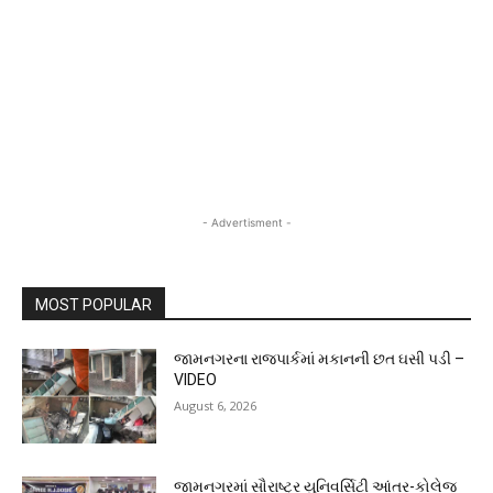
- Advertisment -
MOST POPULAR
જામનગરના રાજપાર્કમાં મકાનની છત ઘસી પડી –
VIDEO
August 6, 2026
જામનગરમાં સૌરાષ્ટ્ર યુનિવર્સિટી આંતર-કોલેજ