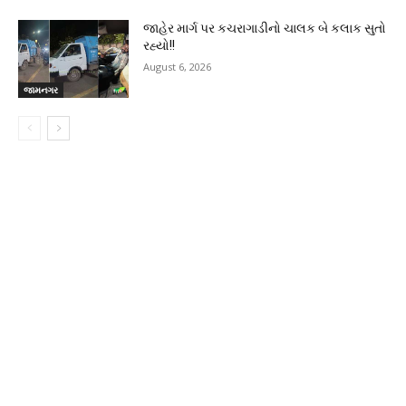
જાહેર માર્ગ પર કચરાગાડીનો ચાલક બે કલાક સુતો
રહ્યો!!
August 6, 2026
જામનગર