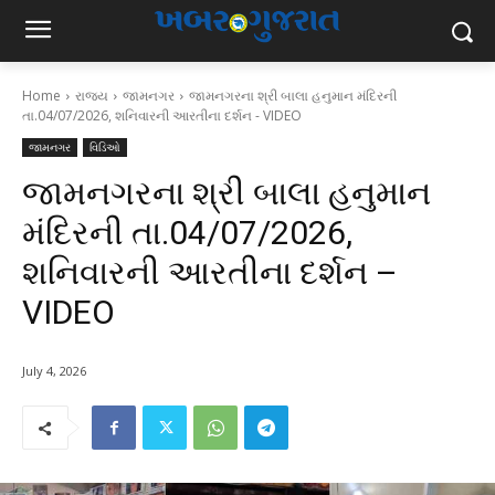
Home
રાજ્ય
જામનગર
જામનગરના શ્રી બાલા હનુમાન મંદિરની
તા.04/07/2026, શનિવારની આરતીના દર્શન - VIDEO
જામનગર
વિડિઓ
જામનગરના શ્રી બાલા હનુમાન
મંદિરની તા.04/07/2026,
શનિવારની આરતીના દર્શન –
VIDEO
July 4, 2026