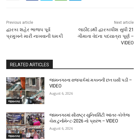
Previous article
Next article
દ્વારકા શહેર ભાજપ પૂર્વ
લાઠીદડથી દ્વારકાધીશ સુધી 21
પ્રમુખને મારી નાખવાની ધમકી
ગૌમાતા વેદના પદયાત્રા પૂર્ણ –
VIDEO
RELATED ARTICLES
જામનગરના રાજપાર્કમાં મકાનની છત ઘસી પડી –
VIDEO
August 6, 2026
જામનગર
જામનગરમાં સૌરાષ્ટ્ર યુનિવર્સિટી આંતર-કોલેજ
ચેસ ટુર્નામેન્ટ-2026 નો પ્રારંભ – VIDEO
August 6, 2026
જામનગર