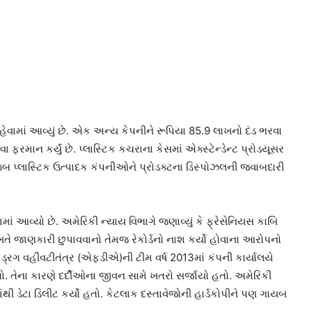
ેવામાં આવ્યું છે. એક અન્ય કેપનીને રૂપિયા 85.9 લાખનો દંડ ભરવા
ફરમાન કર્યું છે. પ્લાસ્ટિક કચરાના કેસમાં એક્સ્ટેન્ડેન્ટ પ્રોડયૂસર
જબ પ્લાસ્ટિક ઉત્પાદક કંપનીઓને પ્રોડક્ટના ડિસ્પોઝલની જવાબદારી
ં આવ્યો છે. અમેરિકી ન્યાય વિભાગે જણાવ્યું કે ફ્રેસેનિયસ કાબિ
ે જાણકારી છુપાવવાનો તેમજ રેકોર્ડનો નાશ કર્યો હોવાના આરોપનો
 ડ્રગ વહીવટીતંત્ર (એફડીએ)ની ટીમ વર્ષ 2013માં કંપની કાર્યાલયે
હતો. તેના કારણે દર્દીઓના જીવન સામે ખતરો સર્જાયો હતો. અમેરિકી
ંથી ડેટા ડિલીટ કર્યો હતો. કેટલાક દસ્તાવેજોની હાર્ડકોપીને પણ ગાયબ