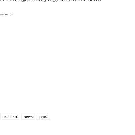
isement -
national
news
pepsi