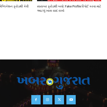
એપ્લિકેશન ફ્રોડથી કેવી
સાયબર ફ્રોડથી બચો: Fake Profile રિપોર્ટ કરવા માટે
આટલું ખાસ યાદ રાખો