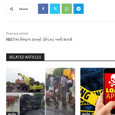
Share
Previous article
NEETમાં નિષ્ફળ છાત્રો ડેન્ટિસ્ટ બની શકશે
RELATED ARTICLES
રાષ્ટ્રીય
રાષ્ટ્રીય