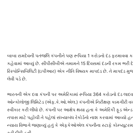
બાબા રામદેવની પતંજલિ કંપનીને પણ રૂપિયા 1 કરોડનો દંડ ફરમાવવા કહ
કહેવામાં આવ્યું છે. સીપીસીબીએ તમામને 15 દિવસમાં દંડની રકમ ભરી દેવા 
રિસ્પોન્સિબિલિટી (ઇપીઆર) એક નીતિ વિષયક માપદંડ છે. તે માપદંડ મુ
લેવી પડે છે.
ભારતની એક દવા કંપની પર અમેરિકામાં રૂપિયા 364 કરોડનો દંડ લાદવામા
ઓન્કોલોજી લિમિટેડ (એફ.કે.ઓ.એલ.) કંપનીએ નિરીક્ષણ કામગીરી વખત
સ્વીકાર કરી લીધો છે. કંપની પર આક્ષેપ થયા હતા કે અમેરિકી ફૂડ એન્ડ
તપાસ માટે પહોંચી તે પહેલાં સંખ્યાબંધ રેકોર્ડનો નાશ કરવામાં આવ્યો 
ન્યાય વિભાગે જણાવ્યું હતું કે એફકેઓએલ કંપનીના સ્ટાફે કોમ્પ્યૂટરમા
કરી દીધી હતી.