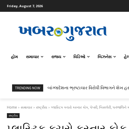
Friday, August 7, 2026
હોમ
સમાચાર
રાજ્ય
વિડિઓ
બિઝનેસ
હે
બાંગ્લાદેશના ભ્રષ્ટાચાર વિરોધી વિભાગને શેખ હસ
TRENDING NOW
Home
સમાચાર
રાષ્ટ્રીય
પ્લાસ્ટિક કચરો કરનાર કોક, પેપ્સી, બિસલેરી, પતંજલિને ક
રાષ્ટ્રીય
પ્લાસ્ટિક કચરો કરનાર કોક, 