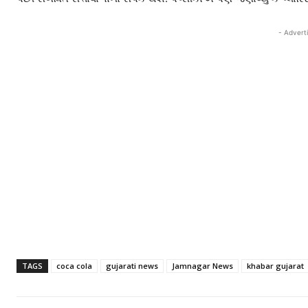
- Advert
TAGS
coca cola
gujarati news
Jamnagar News
khabar gujarat