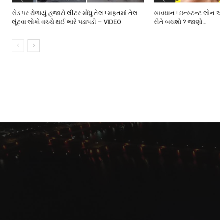
રોડ પર ઢોળાયું હજારો લીટર મોંઘુ તેલ ! મફતમાં તેલ
સાવધાન ! ઇન્સ્ટન્ટ લોન 
લૂંટવા લોકો વચ્ચે થઈ ભારે પડાપડી – VIDEO
રીતે બચશો ? જાણો…