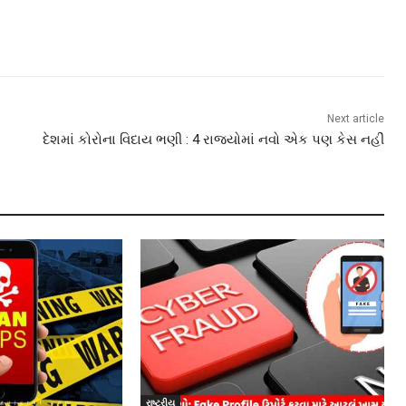
Next article
દેશમાં કોરોના વિદાય ભણી : 4 રાજયોમાં નવો એક પણ કેસ નહીં
રાષ્ટ્રીય