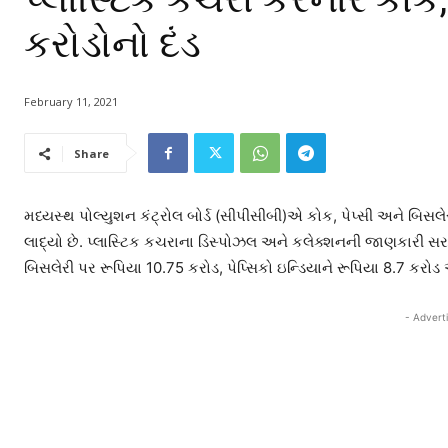
કરોડોનો દંડ
February 11, 2021
Share
મધ્યસ્થ પોલ્યુશન કંટ્રોલ બોર્ડ (સીપીસીબી)એ કોક, પેપ્સી અને બિસ
લાદ્યો છે. પ્લાસ્ટિક કચરાના ડિસ્પોઝલ અને કલેક્શનની જાણકારી સર
બિસલેરી પર રૂપિયા 10.75 કરોડ, પેપ્સિકો ઇન્ડિયાને રૂપિયા 8.7 કરોડ
- Advert