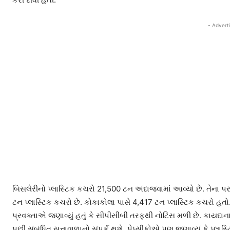
- Advert
બિસલેરીનો પ્લાસ્ટિક કચરો 21,500 ટન અંદાજવામાં આવ્યો છે. તેના પર પ
ટન પ્લાસ્ટિક કચરો છે. કોકાકોલા પાસે 4,417 ટન પ્લાસ્ટિક કચરો 
પ્રવક્તાએ જણાવ્યું હતું કે સીપીસીબી તરફથી નોટિસ મળી છે. કાયદાન
પછી સંબંધિત સત્તાવાળાનો સંપર્ક થશે. પેપ્સીકોએ પણ જણાવ્યું કે પ્લાસ્ટ