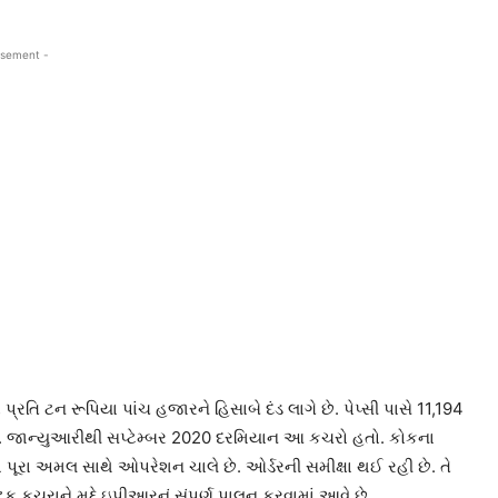
isement -
્રતિ ટન રૂપિયા પાંચ હજારને હિસાબે દંડ લાગે છે. પેપ્સી પાસે 11,194
હતો. જાન્યુઆરીથી સપ્ટેમ્બર 2020 દરમિયાન આ કચરો હતો. કોકના
ા પૂરા અમલ સાથે ઓપરેશન ચાલે છે. ઓર્ડરની સમીક્ષા થઈ રહી છે. તે
િક કચરાને મુદ્દે ઇપીઆરનું સંપૂર્ણ પાલન કરવામાં આવે છે.