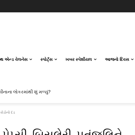
લ્થ એન્ડ વેલનેસ
સ્પોર્ટ્સ
ખબર સ્પેશીયલ
આજનો દિવસ
ીનાના લોકરમાંથી શું મળ્યું?
રોડોનો દંડ
પેપ્સી, બિસલેરી, પતંજલિને