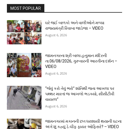
MOST POPULAR
ઘરે જઈ બાળકો અને વાલીઓને મળ્યા
રાજ્યમંત્રી રિવાબા જાડેજા – VIDEO
August 6, 2026
જામનગરના શ્રી બાલા હનુમાન મંદિરની
તા.06/08/2026, ગુરૂવારની આરતીના દર્શન –
VIDEO
August 6, 2026
“જેવું કરો તેવું ભરો” શાંતિથી જતા આખલા પર
પથ્થર મારતાં જ આખલો ભડક્યો, સીસીટીવી
વાયરલ”
August 6, 2026
જામનગરમાં મકાનની છત ધરાશાયી થયાની ઘટના
અંગે શું કહ્યું ડે.ચીફ ફાયર ઓફિસરે? – VIDEO