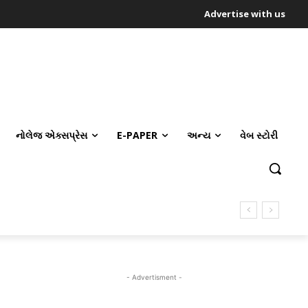
Advertise with us
નોલેજ એક્સપ્રેસ
E-PAPER
અન્ય
વેબ સ્ટોરી
- Advertisment -