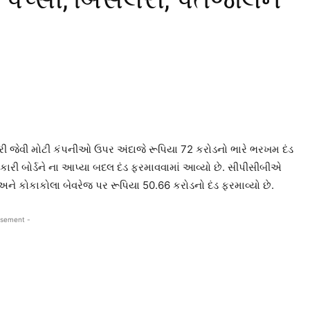
લેરી જેવી મોટી કંપનીઓ ઉપર અંદાજે રૂપિયા 72 કરોડનો ભારે ભરખમ દંડ
કારી બોર્ડને ના આપ્યા બદલ દંડ ફરમાવવામાં આવ્યો છે. સીપીસીબીએ
 અને કોકાકોલા બેવરેજ પર રૂપિયા 50.66 કરોડનો દંડ ફરમાવ્યો છે.
isement -