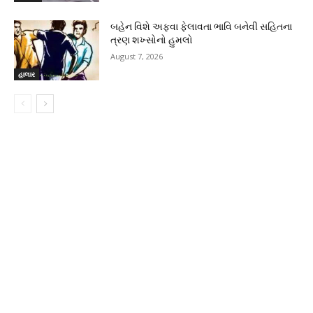
બહેન વિશે અફવા ફેલાવતા ભાવિ બનેવી સહિતના
ત્રણ શખ્સોનો હુમલો
August 7, 2026
હાલાર