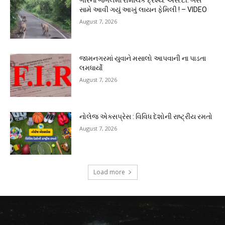
ગીરના જંગલમાં રોમાંચક દ્રશ્ય: એસ.ટી. બસ
સામે આવી ગયું આખું લાયન ફેમિલી ! – VIDEO
August 7, 2026
જામનગરમાં યુવાને મસાલો આપવાની ના પાડતા
લમધાર્યો
August 7, 2026
નોલેજ એક્સપ્રેસ : વિવિધ દેશોની રાષ્ટ્રીય રમતો
August 7, 2026
Load more