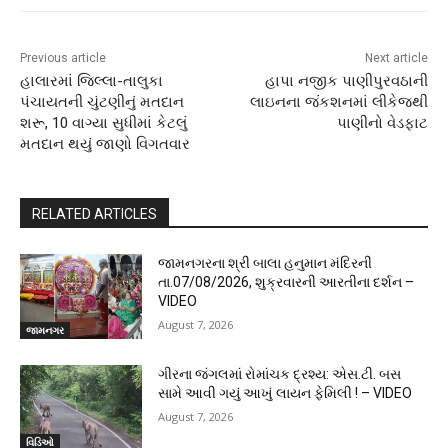
Previous article
Next article
હાલારમાં જિલ્લા-તાલુકા
હાપા નજીક પાણીપુરવઠાની
પંચાયતની ચુંટણીનું મતદાન
લાઇનના જંકશનમાં લીકેજથી
શરૂ, 10 વાગ્યા સુધીમાં કેટલું
પાણીનો વેડફાટ
મતદાન થયું જાણો વિગતવાર
RELATED ARTICLES
જામનગરના શ્રી બાલા હનુમાન મંદિરની
તા.07/08/2026, શુક્રવારની આરતીના દર્શન –
VIDEO
August 7, 2026
જામનગર
ગીરના જંગલમાં રોમાંચક દ્રશ્ય: એસ.ટી. બસ
સામે આવી ગયું આખું લાયન ફેમિલી ! – VIDEO
August 7, 2026
વિડિઓ