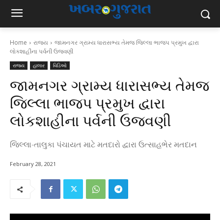
Home
રાજ્ય
જામનગર ગ્રામ્ય ધારાસભ્ય તેમજ જિલ્લા ભાજપ પ્રમુખ દ્વારા
લોકશાહીના પર્વની ઉજવણી
રાજ્ય
હાલાર
વિડિઓ
જામનગર ગ્રામ્ય ધારાસભ્ય તેમજ
જિલ્લા ભાજપ પ્રમુખ દ્વારા
લોકશાહીના પર્વની ઉજવણી
જિલ્લા-તાલુકા પંચાયત માટે મતદારો દ્વારા ઉત્સાહભેર મતદાન
February 28, 2021