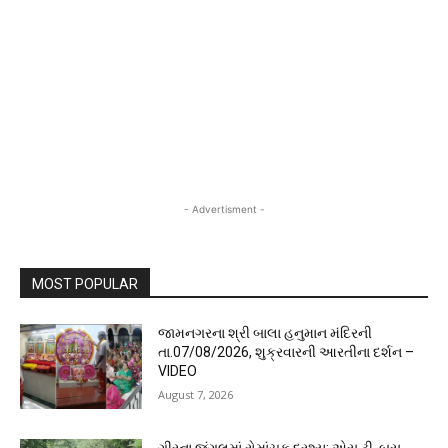
- Advertisment -
MOST POPULAR
જામનગરના શ્રી બાલા હનુમાન મંદિરની
તા.07/08/2026, શુક્રવારની આરતીના દર્શન –
VIDEO
August 7, 2026