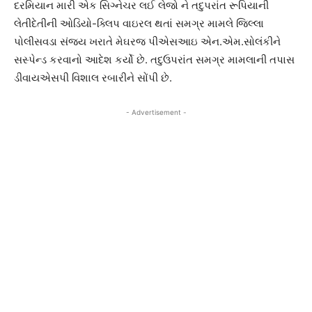
દરમિયાન મારી એક સિગ્નેચર લઈ લેજો ને તદુપરાંત રૂપિયાની
લેતીદેતીની ઓડિયો-ક્લિપ વાઇરલ થતાં સમગ્ર મામલે જિલ્લા
પોલીસવડા સંજય ખરાતે મેઘરજ પીએસઆઇ એન.એમ.સોલંકીને
સસ્પેન્ડ કરવાનો આદેશ કર્યો છે. તદુઉપરાંત સમગ્ર મામલાની તપાસ
ડીવાયએસપી વિશાલ રબારીને સોંપી છે.
- Advertisement -