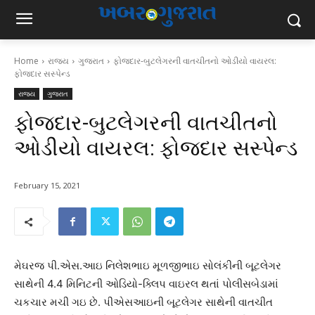
Home
રાજ્ય
ગુજરાત
ફોજદાર-બુટલેગરની વાતચીતનો ઓડીયો વાયરલ:
ફોજદાર સસ્પેન્ડ
રાજ્ય
ગુજરાત
ફોજદાર-બુટલેગરની વાતચીતનો
ઓડીયો વાયરલ: ફોજદાર સસ્પેન્ડ
February 15, 2021
મેઘરજ પી.એસ.આઇ નિલેશભાઇ મૂળજીભાઇ સોલંકીની બૂટલેગર
સાથેની 4.4 મિનિટની ઓડિયો-ક્લિપ વાઇરલ થતાં પોલીસબેડામાં
ચકચાર મચી ગઇ છે. પીએસઆઇની બૂટલેગર સાથેની વાતચીત