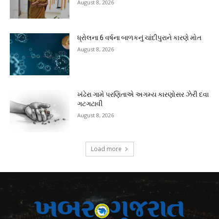
August 8, 2026
ધ્રોલના 6 વર્ષના બાળકનું ચાંદીપુરાને કારણે મોત
August 8, 2026
ખંઢેરા ગામે પરણિતાએ અગમ્ય કારણોસર ઝેરી દવા
ગટગટાવી
August 8, 2026
Load more