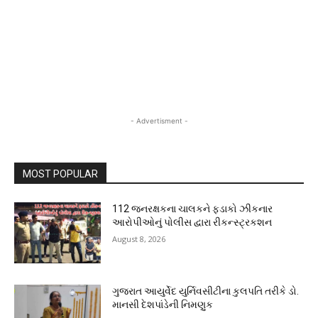
- Advertisment -
MOST POPULAR
112 જનરક્ષકના ચાલકને ફડાકો ઝીકનાર
આરોપીઓનું પોલીસ દ્વારા રીકન્સ્ટ્રકશન
August 8, 2026
ગુજરાત આયુર્વેદ યુર્નિવસીટીના કુલપતિ તરીકે ડો.
માનસી દેશપાંડેની નિમણુક