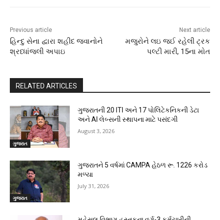
Previous article
Next article
હિન્દુ સેના દ્વારા શહીદ જવાનોને
મજુરોને લઇ જઈ રહેલી ટ્રક
શ્રધ્ધાંજલી અપાઇ
પલ્ટી મારી, 15ના મોત
RELATED ARTICLES
ગુજરાતની 20 ITI અને 17 પોલિટેકનિકની ડેટા
અને AI લેબ્સની સ્થાપના માટે પસંદગી
August 3, 2026
ગુજરાત
ગુજરાતને 5 વર્ષમાં CAMPA હેઠળ રૂ. 1226 કરોડ
મળ્યા
July 31, 2026
ગુજરાત
મહેસૂલ વિભાગ હસ્તકના વર્ગ-3 કર્મચારીની