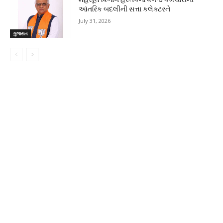
આંતરિક બદલીની સત્તા કલેક્ટરને
July 31, 2026
ગુજરાત