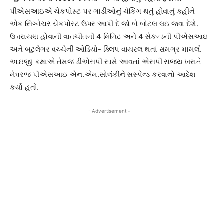
પીએસઆઇએ ચેકપોસ્ટ પર ગાડીઓનું ચેકિંગ થતું હોવાનું કહીને
એક સિગ્નેચર ચેકપોસ્ટ ઉપર આપી દે જો બે બોટલ લઇ જવા દેશે.
ઉત્તરાયણ હોવાની વાતચીતની 4 મિનિટ અને 4 સેકન્ડની પીએસઆઇ
અને બૂટલેગર વચ્ચેની ઓડિયો- ક્લિપ વાયરલ થતાં સમગ્ર મામલો
આઇજી કક્ષાએ તેમજ ડીએસપી સામે આવતાં એસપી સંજય ખરાતે
મેઘરજ પીએસઆઇ એન.એમ.સોલંકીને સસ્પેન્ડ કરવાનો આદેશ
કર્યો હતો.
- Advertisement -