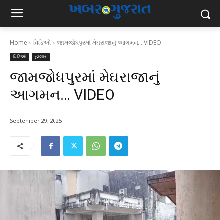
Home
વિડિઓ
જામજોધપુરમાં મેઘરાજાનું આગમન... VIDEO
વિડિઓ
હાલાર
જામજોધપુરમાં મેઘરાજાનું
આગમન… VIDEO
September 29, 2025