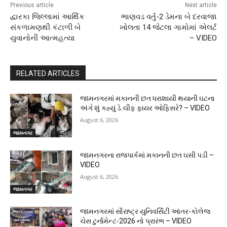
Previous article
Next article
દ્વારકા જિલ્લામાં આર્થિક
ભાણવડ વર્તુ-2 ડેમના બે દરવાજા
સંકળામણથી કંટાળી બે
ખોલતા 14 જેટલા ગામોમાં એલર્ટ
યુવાનોની આત્મહત્યા
– VIDEO
RELATED ARTICLES
જામનગરમાં મકાનની છત ધરાશાયી થયાની ઘટના
અંગે શું કહ્યું ડે.ચીફ ફાયર ઓફિસરે? – VIDEO
August 6, 2026
જામનગર
જામનગરના રાજપાર્કમાં મકાનની છત ઘસી પડી –
VIDEO
August 6, 2026
જામનગર
જામનગરમાં સૌરાષ્ટ્ર યુનિવર્સિટી આંતર-કોલેજ
ચેસ ટુર્નામેન્ટ-2026 નો પ્રારંભ – VIDEO