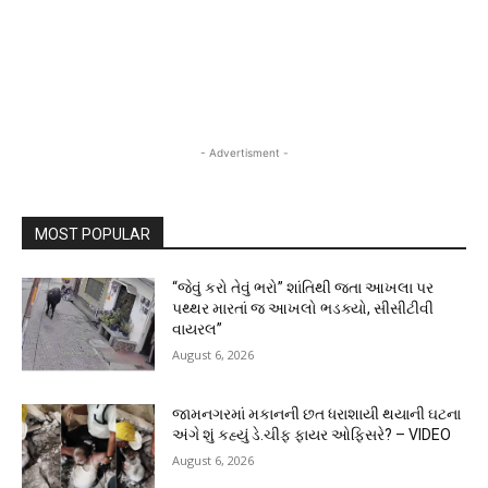
- Advertisment -
MOST POPULAR
“જેવું કરો તેવું ભરો” શાંતિથી જતા આખલા પર
પથ્થર મારતાં જ આખલો ભડક્યો, સીસીટીવી
વાયરલ”
August 6, 2026
જામનગરમાં મકાનની છત ધરાશાયી થયાની ઘટના
અંગે શું કહ્યું ડે.ચીફ ફાયર ઓફિસરે? – VIDEO
August 6, 2026