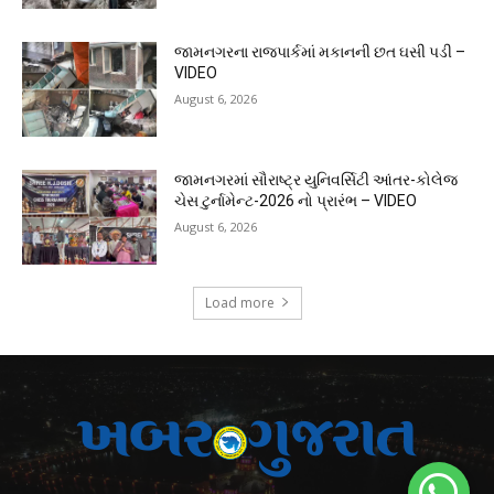
જામનગરના રાજપાર્કમાં મકાનની છત ઘસી પડી –
VIDEO
August 6, 2026
જામનગરમાં સૌરાષ્ટ્ર યુનિવર્સિટી આંતર-કોલેજ
ચેસ ટુર્નામેન્ટ-2026 નો પ્રારંભ – VIDEO
August 6, 2026
Load more