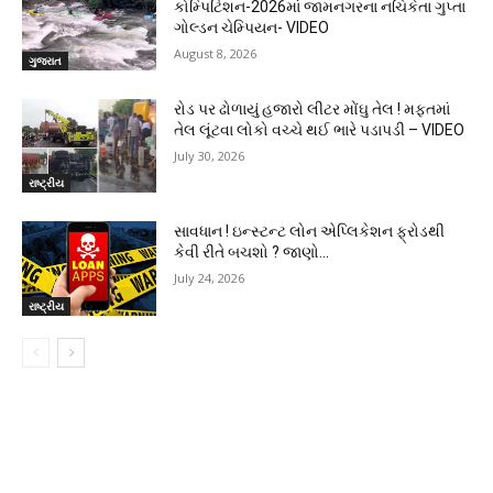
કોમ્પિટિશન-2026માં જામનગરના નચિકેતા ગુપ્તા
ગોલ્ડન ચેમ્પિયન- VIDEO
August 8, 2026
ગુજરાત
રોડ પર ઢોળાયું હજારો લીટર મોંઘુ તેલ ! મફતમાં
તેલ લૂંટવા લોકો વચ્ચે થઈ ભારે પડાપડી – VIDEO
July 30, 2026
રાષ્ટ્રીય
સાવધાન ! ઇન્સ્ટન્ટ લોન એપ્લિકેશન ફ્રોડથી
કેવી રીતે બચશો ? જાણો…
July 24, 2026
રાષ્ટ્રીય