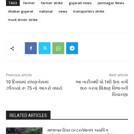
TAGS
farmer
farmer strike
gujarati news
Jamnagar News
khabar gujarat
national
news
transporters strike
truck driver strike
Previous article
Next article
10 દિવસમાં રાંધણગેસમાં
આ તારીખથી ધો.1થી 5ના વર્ગો
ઝીંકાયો રૂ 75 નો આકરો વધારો
શરુ કરવા શિક્ષણ વિભાગની
વિચારણા
RELATED ARTICLES
માલાબાર રિવર ઇન્ટરનેશનલ કાયકિંગ