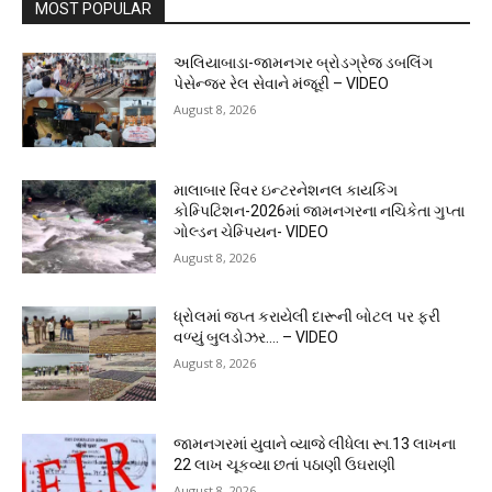
MOST POPULAR
અલિયાબાડા-જામનગર બ્રોડગ્રેજ ડબલિંગ
પેસેન્જર રેલ સેવાને મંજૂરી – VIDEO
August 8, 2026
માલાબાર રિવર ઇન્ટરનેશનલ કાયકિંગ
કોમ્પિટિશન-2026માં જામનગરના નચિકેતા ગુપ્તા
ગોલ્ડન ચેમ્પિયન- VIDEO
August 8, 2026
ધ્રોલમાં જપ્ત કરાયેલી દારૂની બોટલ પર ફરી
વળ્યું બુલડોઝર…. – VIDEO
August 8, 2026
જામનગરમાં યુવાને વ્યાજે લીધેલા રૂા.13 લાખના
22 લાખ ચૂકવ્યા છતાં પઠાણી ઉઘરાણી
August 8, 2026