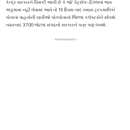
કેન્દ્ર સરકારને ચિમકી આપી છે કે જો’ પેટ્રોલ-ડીઝલનાં ભાવ
અંકુશમાં નહીં લેવામાં આવે તો 15 દિવસ બાદ તમામ ટ્રકમાલિકો
પોતાનાં વાહનોની ચાવીઓ પોતપોતાનાં જિલ્લા કલેક્ટરોને સોંપશે.
ત્યારબાદ 3700 જેટલાં સંગઠનો સરકારને પત્ર પણ લખશે.
- Advertisement -