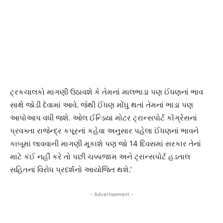
ટ્રકચાલકો માગણી ઉઠાવશે કે તેમનાં માલભાડા પણ ઈંધણનાં ભાવ
સાથે જોડી દેવામાં આવે. જેથી ઈંધણ મોંઘુ થતાં તેમનાં ભાડા પણ
આપોઆપ વધી જશે. ઓલ ઈન્ડિયા મોટર ટ્રાન્સપોર્ટ કોંગ્રેસનાં
પ્રવક્તા રાજેન્દ્ર કપૂરનાં કહેવા અનુસાર પહેલા ઈંધણનાં ભાવને
કાબૂમાં લાવવાની માગણી મૂકાશે પણ જો 14 દિવસમાં સરકાર તેનાં
માટે કંઈ નહીં કરે તો પછી ચક્કાજામ અને ટ્રાન્સપોર્ટ હડતાલ
સહિતનાં વિરોધ પ્રદર્શનો આયોજિત થશે.’
- Advertisement -