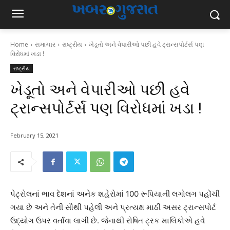
Home
સમાચાર
રાષ્ટ્રીય
ખેડૂતો અને વેપારીઓ પછી હવે ટ્રાન્સપોર્ટર્સ પણ
વિરોધમાં ખડા !
રાષ્ટ્રીય
ખેડૂતો અને વેપારીઓ પછી હવે
ટ્રાન્સપોર્ટર્સ પણ વિરોધમાં ખડા !
February 15, 2021
પેટ્રોલનાં ભાવ દેશનાં અનેક શહેરોમાં 100 રૂપિયાની લગોલગ પહોંચી
ગયા છે અને તેની સૌથી પહેલી અને પ્રત્યક્ષ માઠી અસર ટ્રાન્સપોર્ટ
ઉદ્યોગ ઉપર વર્તાવા લાગી છે. જેનાથી રોષિત ટ્રક માલિકોએ હવે