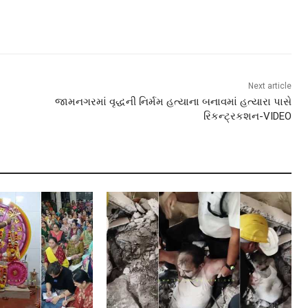
Next article
જામનગરમાં વૃદ્ધની નિર્મમ હત્યાના બનાવમાં હત્યારા પાસે
રિકન્ટ્રકશન-VIDEO