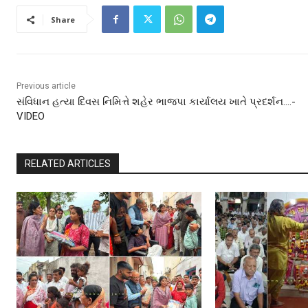
Share
Previous article
સંવિધાન હત્યા દિવસ નિમિત્તે શહેર ભાજપા કાર્યાલય ખાતે પ્રદર્શન….-
VIDEO
RELATED ARTICLES