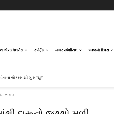
લ્થ એન્ડ વેલનેસ
સ્પોર્ટ્સ
ખબર સ્પેશીયલ
આજનો દિવસ
ીનાના લોકરમાંથી શું મળ્યું?
...- VIDEO
ંથી દારૂનો જથ્થો મળી