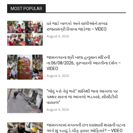
MOST POPULAR
ઘરે જઈ બાળકો અને વાલીઓને મળ્યા
રાજ્યમંત્રી રિવાબા જાડેજા – VIDEO
August 6, 2026
જામનગરના શ્રી બાલા હનુમાન મંદિરની
તા.06/08/2026, ગુરૂવારની આરતીના દર્શન –
VIDEO
August 6, 2026
“જેવું કરો તેવું ભરો” શાંતિથી જતા આખલા પર
પથ્થર મારતાં જ આખલો ભડક્યો, સીસીટીવી
વાયરલ”
August 6, 2026
જામનગરમાં મકાનની છત ધરાશાયી થયાની ઘટના
અંગે શું કહ્યું ડે.ચીફ ફાયર ઓફિસરે? – VIDEO