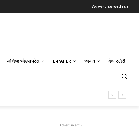
Advertise with us
નોલેજ એક્સપ્રેસ
E-PAPER
અન્ય
વેબ સ્ટોરી
- Advertisment -