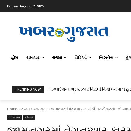
Friday, August 7, 2026
હોમ
સમાચાર
રાજ્ય
વિડિઓ
બિઝનેસ
હે
બાંગ્લાદેશના ભ્રષ્ટાચાર વિરોધી વિભાગને શેખ હસ
TRENDING NOW
Home
રાજ્ય
જામનગર
જામનગરમાં વેગનઆર કારમાંથી દારૂનો જથ્થો મળી આવ્યો
જામનગર
વિડિઓ
જામનગરમાં વેગનઆર કારમા