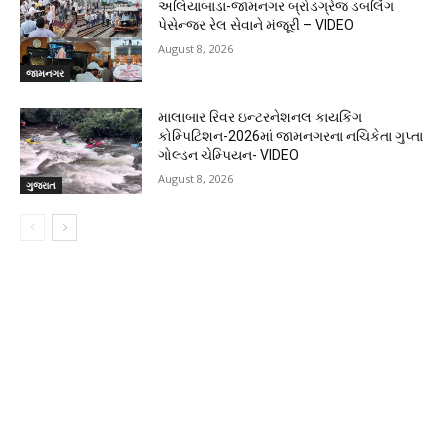
અલિયાબાડા-જામનગર બ્રોડગ્રેજ ડબલિંગ
પેસેન્જર રેલ સેવાને મંજૂરી – VIDEO
August 8, 2026
જામનગર
માલાબાર રિવર ઇન્ટરનેશનલ કાયકિંગ
કોમ્પિટિશન-2026માં જામનગરના નચિકેતા ગુપ્તા
ગોલ્ડન ચેમ્પિયન- VIDEO
August 8, 2026
ગુજરાત