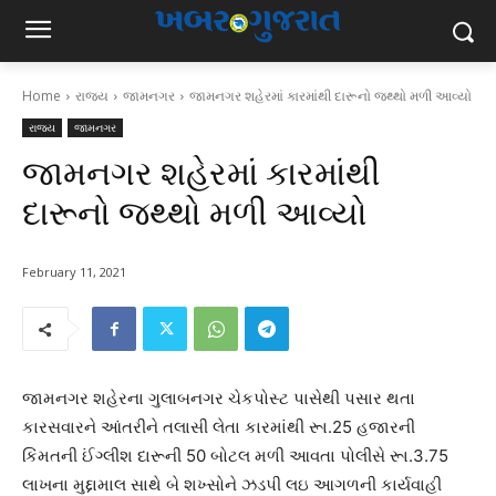
Home
રાજ્ય
જામનગર
જામનગર શહેરમાં કારમાંથી દારૂનો જથ્થો મળી આવ્યો
રાજ્ય
જામનગર
જામનગર શહેરમાં કારમાંથી
દારૂનો જથ્થો મળી આવ્યો
February 11, 2021
જામનગર શહેરના ગુલાબનગર ચેકપોસ્ટ પાસેથી પસાર થતા
કારસવારને આંતરીને તલાસી લેતા કારમાંથી રૂા.25 હજારની
કિંમતની ઈંગ્લીશ દારૂની 50 બોટલ મળી આવતા પોલીસે રૂા.3.75
લાખના મુદ્દામાલ સાથે બે શખ્સોને ઝડપી લઇ આગળની કાર્યવાહી