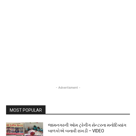
- Advertisment -
MOST POPULAR
જામનગરની ઓમ ટ્રેનીંગ સેન્ટરના મનોદિવ્યાંગ
બાળકોએ બનાવી રાખડી – VIDEO