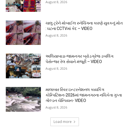
August 8, 2026
ચાલુ ટ્રેને મોબાઈલ સ્નેચિંગના કારણે યુવકનું મોત
: ઘટના CCTVમાં કેદ – VIDEO
August 8, 2026
અલિયાબાડા-જામનગર બ્રોડગ્રેજ ડબલિંગ
પેસેન્જર રેલ સેવાને મંજૂરી – VIDEO
August 8, 2026
માલાબાર રિવર ઇન્ટરનેશનલ કાયકિંગ
કોમ્પિટિશન-2026માં જામનગરના નચિકેતા ગુપ્તા
ગોલ્ડન ચેમ્પિયન- VIDEO
August 8, 2026
Load more