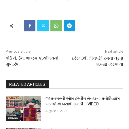
Previous article
Next article
વોર્ડ નં. 5ના ભાજપ કાર્યાલયનો
દરેડમાંથી તીનપતિ રમતા ત્રણ
શુભારંભ
શખ્સો ઝડપાયા
RELATED ARTICLES
જામનગરની ઓમ ટ્રેનીંગ સેન્ટરના મનોદિવ્યાંગ
બાળકોએ બનાવી રાખડી – VIDEO
August 8, 2026
જામનગર