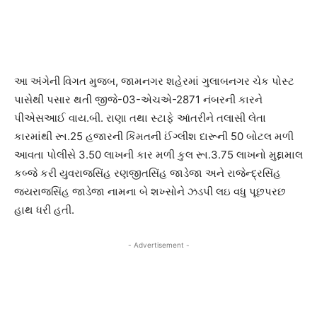
આ અંગેની વિગત મુજબ, જામનગર શહેરમાં ગુલાબનગર ચેક પોસ્ટ
પાસેથી પસાર થતી જીજે-03-એચએ-2871 નંબરની કારને
પીએસઆઈ વાય.બી. રાણા તથા સ્ટાફે આંતરીને તલાસી લેતા
કારમાંથી રૂા.25 હજારની કિંમતની ઈંગ્લીશ દારૂની 50 બોટલ મળી
આવતા પોલીસે 3.50 લાખની કાર મળી કુલ રૂા.3.75 લાખનો મુદ્દામાલ
કબ્જે કરી યુવરાજસિંહ રણજીતસિંહ જાડેજા અને રાજેન્દ્રસિંહ
જયરાજસિંહ જાડેજા નામના બે શખ્સોને ઝડપી લઇ વધુ પૂછપરછ
હાથ ધરી હતી.
- Advertisement -