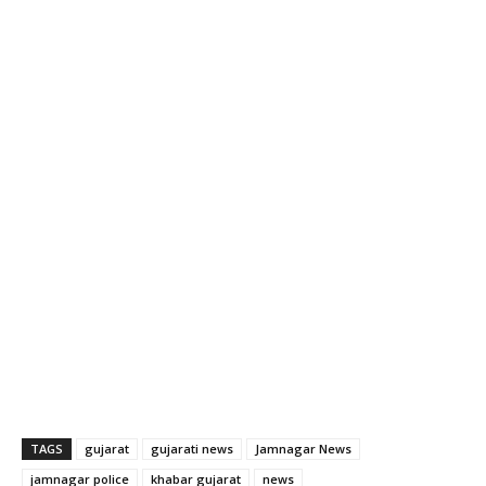
TAGS
gujarat
gujarati news
Jamnagar News
jamnagar police
khabar gujarat
news