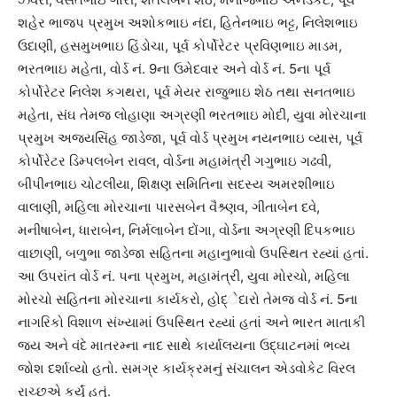
શહેર ભાજપ પ્રમુખ અશોકભાઇ નંદા, હિતેનભાઇ ભટ્ટ, નિલેશભાઇ
ઉદાણી, હસમુખભાઇ હિંડોચા, પૂર્વ કોર્પોરેટર પ્રવિણભાઇ માડમ,
ભરતભાઇ મહેતા, વોર્ડ નં. 9ના ઉમેદવાર અને વોર્ડ નં. 5ના પૂર્વ
કોર્પોરેટર નિલેશ કગથરા, પૂર્વ મેયર રાજુભાઇ શેઠ તથા સનતભાઇ
મહેતા, સંઘ તેમજ લોહાણા અગ્રણી ભરતભાઇ મોદી, યુવા મોરચાના
પ્રમુખ અજયસિંહ જાડેજા, પૂર્વ વોર્ડ પ્રમુખ નયનભાઇ વ્યાસ, પૂર્વ
કોર્પોરેટર ડિમ્પલબેન રાવલ, વોર્ડના મહામંત્રી ગગુભાઇ ગઢવી,
બીપીનભાઇ ચોટલીયા, શિક્ષણ સમિતિના સદસ્ય અમરશીભાઇ
વાલાણી, મહિલા મોરચાના પારસબેન વૈશ્ર્ણવ, ગીતાબેન દવે,
મનીષાબેન, ધારાબેન, નિર્મલાબેન દોંગા, વોર્ડના અગ્રણી દિપકભાઇ
વાછાણી, બળુભા જાડેજા સહિતના મહાનુભાવો ઉપસ્થિત રહ્યાં હતાં.
આ ઉપરાંત વોર્ડ નં. પના પ્રમુખ, મહામંત્રી, યુવા મોરચો, મહિલા
મોરચો સહિતના મોરચાના કાર્યકરો, હોદ્ેદારો તેમજ વોર્ડ નં. 5ના
નાગરિકો વિશાળ સંખ્યામાં ઉપસ્થિત રહ્યાં હતાં અને ભારત માતાકી
જય અને વંદે માતરમ્ના નાદ સાથે કાર્યાલયના ઉદ્ઘાટનમાં ભવ્ય
જોશ દર્શાવ્યો હતો. સમગ્ર કાર્યક્રમનું સંચાલન એડવોકેટ વિરલ
રાચ્છએ કર્યું હતું.