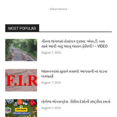
- Advertisment -
MOST POPULAR
ગીરના જંગલમાં રોમાંચક દ્રશ્ય: એસ.ટી. બસ
સામે આવી ગયું આખું લાયન ફેમિલી ! – VIDEO
August 7, 2026
જામનગરમાં યુવાને મસાલો આપવાની ના પાડતા
લમધાર્યો
August 7, 2026
નોલેજ એક્સપ્રેસ : વિવિધ દેશોની રાષ્ટ્રીય રમતો
August 7, 2026