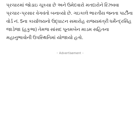
પ્રચારમાં જોડાઇ ચૂકયા છે અને ઉમેદવારો મતદારોને રિઝવવા
પ્રચાર-પ્રસાર વેગવંતો બનાવ્યો છે. ગઇકાલે ભારતીય જનતા પાર્ટીના
વોર્ડ નં. 5ના કાર્યાલયનો ઉદ્ઘાટન સમારોહ રાજ્યમંત્રી ધર્મેન્દ્રસિંહ
જાડેજા (હકુભા) તેમજ સાંસદ પૂનમબેન માડમ સહિતના
મહાનુભાવોની ઉપસ્થિતિમાં યોજાયો હતો.
- Advertisement -