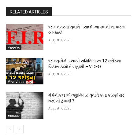
RELATED ARTICLES
જામનગરમાં યુવાને મસાલો આપવાની ના પાડતા
લમધાર્યો
August 7, 2026
જામનગર
જામ્યુકોની સ્થાયી સમિતિમાં રૂા.12 કરોડના
વિકાસ કામોને બહાલી – VIDEO
August 7, 2026
Viral Video
મેકેનીકલ એન્જીનિયર યુવાને ક્યા કારણોસર
જિંદગી ટૂંકાવી ?
August 7, 2026
જામનગર