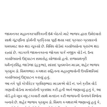
જામનગર મહાનગરપાલિકાની 64 બેઠકો માટે ભાજપ દ્વારા ઉમેદવારો
સાથે ચૂંટણીના ફોર્મની પ્રક્રિયા પૂર્ણ થયા બાદ પ્રચાર-પ્રસારનો
ધમધમાટ શરુ થઇ ચૂકયો છે. વિવિધ વોર્ડમાં કાર્યાલયોના પ્રારંભ થઇ
રહ્યાં છે. ગઇકાલે જામનગરના જોગસ પાર્ક નજીક વોર્ડ નં. 5ના
કાર્યાલયનો ઉદ્ઘાટન સમારોહ યોજાયો હતો. રાજ્યમંત્રી
ધર્મેન્દ્રસિંહ જાડેજા (હકુભા), સાંસદ પૂનમબેન માડમ, શહેર ભાજપ
પ્રમુખ ડો. વિમલભાઇ કગથરા સહિતના મહાનુભાવોની ઉપસ્થિતિમાં
કાર્યાલયનું ઉદ્ઘાટન કરાયું હતું.
આ તકે પૂર્વ કોર્પોરેટર પ્રવિણભાઇ માડમએ વોર્ડ નં. પને ક્રીમ વોર્ડ
ગણાવી વોર્ડના મતદારોની પ્રસંશા કરી હતી અને જણાવ્યું હતું કે, આ
વોર્ડ હવે ખૂબ વધુ ટકાવારી સાથે મતદાન કરી ભાજપની પેનલને વિજેતા
બનાવે છે. શહેર ભાજપ પ્રમુખ ડો. વિમલ કગથરાએ જણાવ્યું હતું કે,