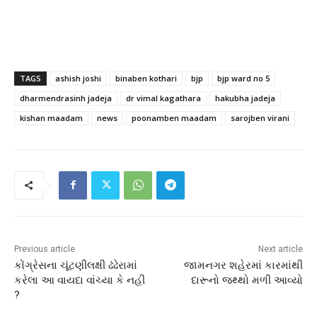
TAGS
ashish joshi
binaben kothari
bjp
bjp ward no 5
dharmendrasinh jadeja
dr vimal kagathara
hakubha jadeja
kishan maadam
news
poonamben maadam
sarojben virani
Previous article
Next article
કોંગ્રેસના ચૂંટણીલક્ષી ઢંઢેરામાં
જામનગર શહેરમાં કારમાંથી
કરેલા આ વાયદા વાંચ્યા કે નહી
દારૂનો જથ્થો મળી આવ્યો
?