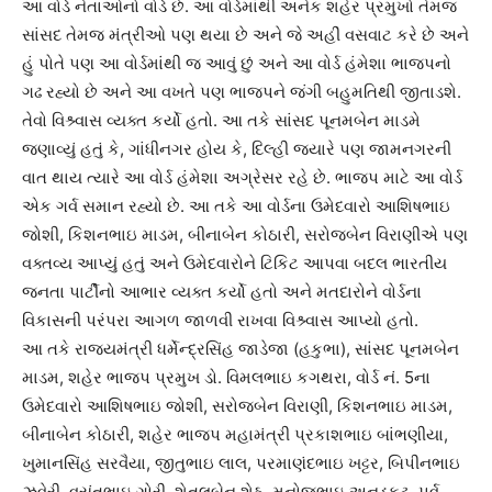
આ વોર્ડ નેતાઓનો વોર્ડ છે. આ વોર્ડમાંથી અનેક શહેર પ્રમુખો તેમજ
સાંસદ તેમજ મંત્રીઓ પણ થયા છે અને જે અહીં વસવાટ કરે છે અને
હું પોતે પણ આ વોર્ડમાંથી જ આવું છું અને આ વોર્ડ હંમેશા ભાજપનો
ગઢ રહ્યો છે અને આ વખતે પણ ભાજપને જંગી બહુમતિથી જીતાડશે.
તેવો વિશ્ર્વાસ વ્યક્ત કર્યો હતો. આ તકે સાંસદ પૂનમબેન માડમે
જણાવ્યું હતું કે, ગાંધીનગર હોય કે, દિલ્હી જ્યારે પણ જામનગરની
વાત થાય ત્યારે આ વોર્ડ હંમેશા અગ્રેસર રહે છે. ભાજપ માટે આ વોર્ડ
એક ગર્વ સમાન રહ્યો છે. આ તકે આ વોર્ડના ઉમેદવારો આશિષભાઇ
જોશી, કિશનભાઇ માડમ, બીનાબેન કોઠારી, સરોજબેન વિરાણીએ પણ
વક્તવ્ય આપ્યું હતું અને ઉમેદવારોને ટિકિટ આપવા બદલ ભારતીય
જનતા પાર્ટીનો આભાર વ્યક્ત કર્યો હતો અને મતદારોને વોર્ડના
વિકાસની પરંપરા આગળ જાળવી રાખવા વિશ્ર્વાસ આપ્યો હતો.
આ તકે રાજ્યમંત્રી ધર્મેન્દ્રસિંહ જાડેજા (હકુભા), સાંસદ પૂનમબેન
માડમ, શહેર ભાજપ પ્રમુખ ડો. વિમલભાઇ કગથરા, વોર્ડ નં. 5ના
ઉમેદવારો આશિષભાઇ જોશી, સરોજબેન વિરાણી, કિશનભાઇ માડમ,
બીનાબેન કોઠારી, શહેર ભાજપ મહામંત્રી પ્રકાશભાઇ બાંભણીયા,
ખુમાનસિંહ સરવૈયા, જીતુભાઇ લાલ, પરમાણંદભાઇ ખટ્ટર, બિપીનભાઇ
ઝવેરી, વસંતભાઇ ગોરી, શેતલબેન શેઠ, મનોજભાઇ અનડકટ, પૂર્વ