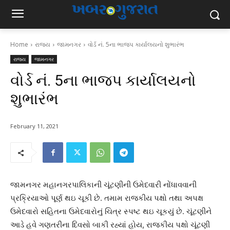
Home
રાજ્ય
જામનગર
વોર્ડ નં. 5ના ભાજપ કાર્યાલયનો શુભારંભ
રાજ્ય
જામનગર
વોર્ડ નં. 5ના ભાજપ કાર્યાલયનો
શુભારંભ
February 11, 2021
જામનગર મહાનગરપાલિકાની ચૂંટણીની ઉમેદવારી નોંધાવવાની
પ્રક્રિયાઓ પૂર્ણ થઇ ચૂકી છે. તમામ રાજકીય પક્ષો તથા અપક્ષ
ઉમેદવારો સહિતના ઉમેદવારોનું ચિત્ર સ્પષ્ટ થઇ ચૂકયું છે. ચૂંટણીને
આડે હવે ગણતરીના દિવસો બાકી રહ્યાં હોય, રાજકીય પક્ષો ચૂંટણી