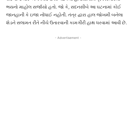
ભયનો માહોલ સર્જાયો હતો. જો કે, સદનસીબે આ ઘટનામાં કોઈ
જાનહાની કે ઇજા નોંધાઈ નહોતી. તંત્ર દ્વારા હાલ જોખમી બનેલા
શેડને સલામત રીતે નીચે ઉતારવાની કામગીરી હાથ ધરવામાં આવી છે.
- Advertisement -