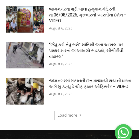
જામનગરના શ્રી બાલા હનુમાન મંદિરની
તા.06/08/2026, ગુરૂવારની આરતીના દર્શન –
VIDEO
August 6, 2026
“જેવું કરો તેવું ભરો” શાંતિથી જતા આખલા પર
પથ્થર મારતાં જ આખલો ભડક્યો, સીસીટીવી
વાયરલ”
August 6, 2026
જામનગરમાં મકાનની છત ધરાશાયી થયાની ઘટના
અંગે શું કહ્યું ડે.ચીફ ફાયર ઓફિસરે? – VIDEO
August 6, 2026
Load more