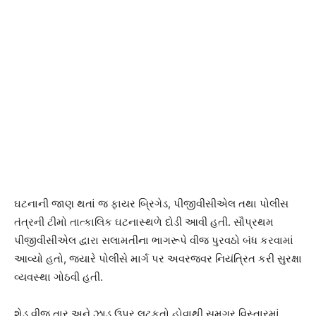
ઘટનાની જાણ થતાં જ ફાયર બ્રિગેડ, પીજીવીસીએલ તથા પોલીસ
તંત્રની ટીમો તાત્કાલિક ઘટનાસ્થળે દોડી આવી હતી. સૌપ્રથમ
પીજીવીસીએલ દ્વારા સલામતીના ભાગરૂપે વીજ પુરવઠો બંધ કરવામાં
આવ્યો હતો, જ્યારે પોલીસે માર્ગ પર અવરજવર નિયંત્રિત કરી સુરક્ષા
વ્યવસ્થા ગોઠવી હતી.
શેડ વીજ તાર અને ઝાડ ઉપર લટકતો હોવાથી સમગ્ર વિસ્તારમાં