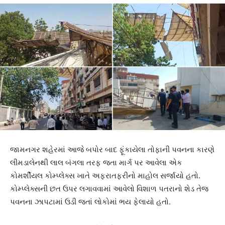
જામનગર શહેરમાં આજે બપોર બાદ ફૂંકાયેલા તોફાની પવનના કારણે
લીમડાલેનથી લાલ બંગલા તરફ જતા માર્ગ પર આવેલા એક
કોમર્શીયલ કોમ્પ્લેક્સ ખાતે અફરાતફરીનો માહોલ સર્જાયો હતો.
કોમ્પ્લેક્સની છત ઉપર લગાવવામાં આવેલો વિશાળ પતરાનો શેડ તેજ
પવનના ઝાપટામાં ઉડી જતાં લોકોમાં ભય ફેલાયો હતો.