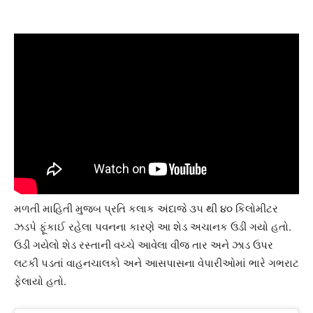
મળતી માહિતી મુજબ પ્રતિ કલાક અંદાજે ૩૫ થી ૪૦ કિલોમીટર
ઝડપે ફૂંકાઈ રહેલા પવનના કારણે આ શેડ અચાનક ઉડી ગયો હતો.
ઉડી ગયેલો શેડ રસ્તાની વચ્ચે આવેલા વીજ તાર અને ઝાડ ઉપર
લટકી પડતાં વાહનચાલકો અને આસપાસના વેપારીઓમાં ભારે ગભરાટ
ફેલાયો હતો.