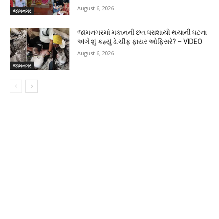
August 6, 2026
જામનગર
જામનગરમાં મકાનની છત ધરાશાયી થયાની ઘટના
અંગે શું કહ્યું ડે.ચીફ ફાયર ઓફિસરે? – VIDEO
August 6, 2026
જામનગર