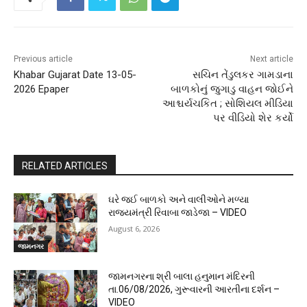
Previous article
Next article
Khabar Gujarat Date 13-05-
સચિન તેંડુલકર ગામડાના
2026 Epaper
બાળકોનું જુગાડુ વાહન જોઈને
આશ્ચર્યચકિત ; સોશિયલ મીડિયા
પર વીડિયો શેર કર્યો
RELATED ARTICLES
ઘરે જઈ બાળકો અને વાલીઓને મળ્યા
રાજ્યમંત્રી રિવાબા જાડેજા – VIDEO
August 6, 2026
જામનગર
જામનગરના શ્રી બાલા હનુમાન મંદિરની
તા.06/08/2026, ગુરૂવારની આરતીના દર્શન –
VIDEO