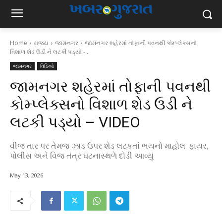
Home
રાજ્ય
જામનગર
જામનગર શહેરમાં તોફાની પવનથી કોમ્પ્લેક્સનો
વિશાળ શેડ ઉડી ને લટકી પડ્યો -...
જામનગર
વિડિઓ
જામનગર શહેરમાં તોફાની પવનથી
કોમ્પ્લેક્સનો વિશાળ શેડ ઉડી ને
લટકી પડ્યો – VIDEO
વીજ તાર પર તેમજ ઝાડ ઉપર શેડ લટકતાં ભયનો માહોલ: ફાયર,
પોલીસ અને વિજ તંત્ર ઘટનાસ્થળે દોડી આવ્યું
May 13, 2026