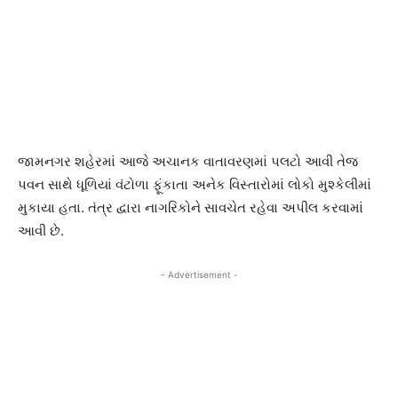
જામનગર શહેરમાં આજે અચાનક વાતાવરણમાં પલટો આવી તેજ
પવન સાથે ધૂળિયાં વંટોળા ફૂંકાતા અનેક વિસ્તારોમાં લોકો મુશ્કેલીમાં
મુકાયા હતા. તંત્ર દ્વારા નાગરિકોને સાવચેત રહેવા અપીલ કરવામાં
આવી છે.
- Advertisement -