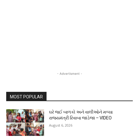
- Advertisment -
MOST POPULAR
ઘરે જઈ બાળકો અને વાલીઓને મળ્યા
રાજ્યમંત્રી રિવાબા જાડેજા – VIDEO
August 6, 2026