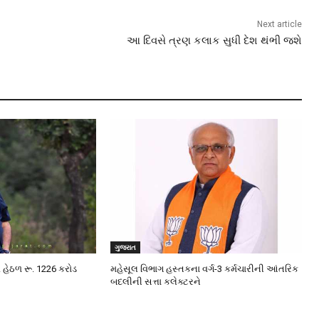
Next article
આ દિવસે ત્રણ કલાક સુધી દેશ થંભી જશે
ગુજરાત
A હેઠળ રૂ. 1226 કરોડ
મહેસૂલ વિભાગ હસ્તકના વર્ગ-3 કર્મચારીની આંતરિક
બદલીની સત્તા કલેક્ટરને