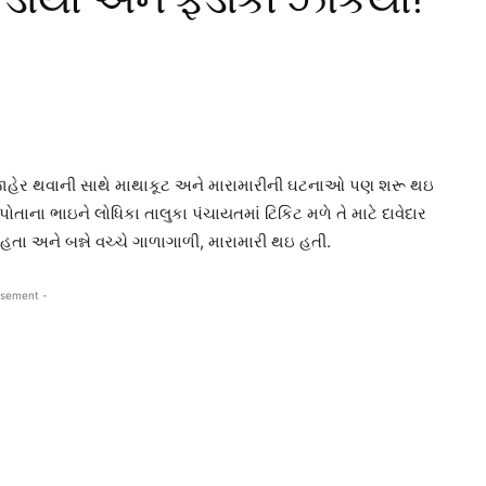
 જાહેર થવાની સાથે માથાકૂટ અને મારામારીની ઘટનાઓ પણ શરૂ થઇ
ાના ભાઇને લોધિકા તાલુકા પંચાયતમાં ટિકિટ મળે તે માટે દાવેદાર
 હતા અને બન્ને વચ્ચે ગાળાગાળી, મારામારી થઇ હતી.
isement -