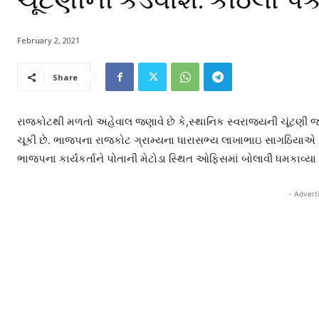
February 2, 2021
Share
રાજકોટથી મળતો અહેવાલ જણાવે છે કે,સ્થાનિક સ્વરાજ્યની ચૂંટણી
ચૂકી છે. ભાજપના રાજકોટ ગ્રામ્યના ધારાસભ્ય લાખાભાઇ સાગઠિયાએ પોત
ભાજપના કાર્યકર્તાને પોતાની મેટોડા સ્થિત ઓફિસમાં બોલાવી ધમકાવ્યા
- Advert