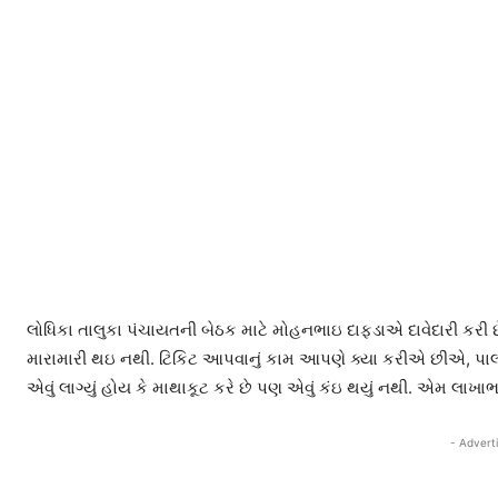
લોધિકા તાલુકા પંચાયતની બેઠક માટે મોહનભાઇ દાફડાએ દાવેદારી કરી
મારામારી થઇ નથી. ટિકિટ આપવાનું કામ આપણે ક્યા કરીએ છીએ, પાર્લામ
એવું લાગ્યું હોય કે માથાકૂટ કરે છે પણ એવું કંઇ થયું નથી. એમ લાખા
- Advert