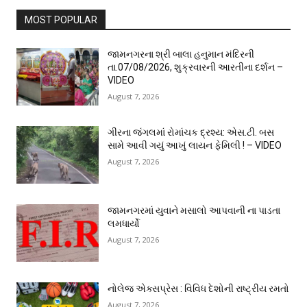
MOST POPULAR
જામનગરના શ્રી બાલા હનુમાન મંદિરની
તા.07/08/2026, શુક્રવારની આરતીના દર્શન –
VIDEO
August 7, 2026
ગીરના જંગલમાં રોમાંચક દ્રશ્ય: એસ.ટી. બસ
સામે આવી ગયું આખું લાયન ફેમિલી ! – VIDEO
August 7, 2026
જામનગરમાં યુવાને મસાલો આપવાની ના પાડતા
લમધાર્યો
August 7, 2026
નોલેજ એક્સપ્રેસ : વિવિધ દેશોની રાષ્ટ્રીય રમતો
August 7, 2026