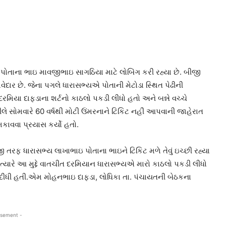
પોતાના ભાઇ માવજીભાઇ સાગઠિયા માટે લોબિંગ કરી રહ્યા છે. બીજી
દાર છે. જેના પગલે ધારાસભ્યએ પોતાની મેટોડા સ્થિત પેઢીની
યા દાફડાના શર્ટનો કાઠલો પકડી લીધો હતો અને બન્ને વચ્ચે
ે સોમવારે 60 વર્ષથી મોટી ઉંમરનાને ટિકિટ નહીં આપવાની જાહેરાત
મકાવવા પ્રયાસ કર્યો હતો.
જી તરફ ધારાસભ્ય લાખાભાઇ પોતાના ભાઇને ટિકિટ મળે તેવું ઇચ્છી રહ્યા
યો ત્યારે આ મુદ્દે વાતચીત દરમિયાન ધારાસભ્યએ મારો કાઠલો પકડી લીધો
 દીધી હતી.એમ મોહનભાઇ દાફડા, લોધિકા તા. પંચાયતની બેઠકના
isement -