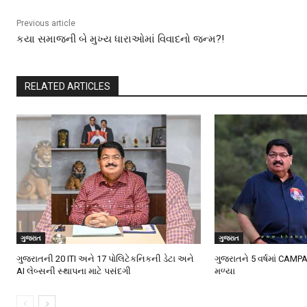
Previous article
કયા સમાજની બે મુખ્ય ધારાઓમાં વિવાદનો જન્મ?!
RELATED ARTICLES
ગુજરાત
ગુજરાત
ગુજરાતની 20 ITI અને 17 પોલિટેકનિકની ડેટા અને
ગુજરાતને 5 વર્ષમાં CAMP
AI લેબ્સની સ્થાપના માટે પસંદગી
મળ્યા