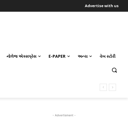
Advertise with us
નોલેજ એક્સપ્રેસ
E-PAPER
અન્ય
વેબ સ્ટોરી
- Advertisment -