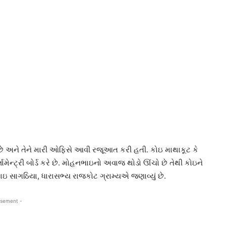
 છે અને તેને મારી ઓફિસે આવી રજૂઆત કરી હતી. કોઇ માથાકૂટ કે
ેન્ટ્રી બોર્ડ કરે છે. મોહનભાઇનો અવાજ થોડો ઊંચો છે તેથી કોઇને
ભાઇ સાગઠિયા, ધારાસભ્ય રાજકોટ ગ્રામ્યએ જણાવ્યું છે.
isement -