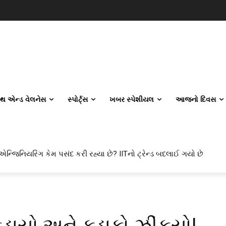
લ્થ એન્ડ વેલનેસ
સ્પોર્ટ્સ
ખબર સ્પેશીયલ
આજનો દિવસ
 એન્જિનિયરિંગ કેમ પસંદ કરી રહ્યા છે? IITનો ટ્રેન્ડ બદલાઈ ગયો છે
કડાયો અને ફડાકો ઝીંકયો!