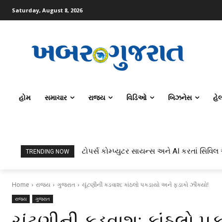
Saturday, August 8, 2026
હોમ
સમાચાર
રાજ્ય
વિડિઓ
બિઝનેસ
હે
ટોપર્સ કોમ્પ્યુટર સાયન્સ અને AI કરતાં સિવિલ
TRENDING NOW
Home
રાજ્ય
ગુજરાત
ચૂંટણીની કડવાશ: કાંઠલો પકડાયો અને ફડાકો ઝીંકયો!
રાજ્ય
ગુજરાત
ચૂંટણીની કડવાશ: કાંઠલો પ