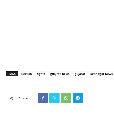
TAGS
Election
fights
guajrati news
gujarat
Jamnagar News
Share