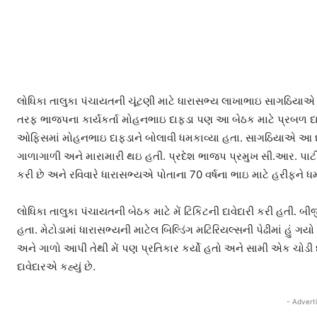
લોધિકા તાલુકા પંચાયતની ચૂંટણી માટે ધારાસભ્ય લાખાભાઇ સાગઠિયાએ 
તરફ ભાજપના કાર્યકર્તા મોહનભાઇ દાફડા પણ આ બેઠક માટે પ્રબળ દાવે
ઓફિસમાં મોહનભાઇ દાફડાને બોલાવી ધમકાવ્યા હતા. સાગઠિયાએ આ દરમિ
ગાળાગાળી અને મારામારી થઇ હતી. પ્રદેશ ભાજપ પ્રમુખ સી.આર. પાટીલ
કરી છે અને રવિવારે ધારાસભ્યએ પોતાના 70 વર્ષના ભાઇ માટે હરીફને ધ
લોધિકા તાલુકા પંચાયતની બેઠક માટે મેં ટિકિટની દાવેદારી કરી હતી. બી
હતા. મેટોડામાં ધારાસભ્યની માટેલ બિલ્ડિંગ મટિરિયલ્સની પેઢીમાં હું ગ
અને ગાળો આપી તેથી મેં પણ પ્રતિકાર કર્યો હતો અને સામી એક ચોડી
દાવેદારએ કહ્યું છે.
- Advert