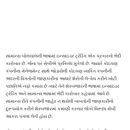
સામાન્ય બોલચાલની ભાષામાં ઇન્સાઇડર ટ્રેડિંગ એક પ્રકારનો ભેદી
કારોબાર છે. જેના પર સેબીએ પ્રતિબંધ મુકેલો છે. જયારે કોઇપણ
કંપનીના મેનેજમેન્ટ સાથે જોડાયેલી કોઇપણ વ્યકિત કંપનીની
અંદરની વિગતોની જાણકારીના આધારે શેરોની લે-વેચ કરીને ખોટી
પધ્ધતિએ નફો કમાય છે ત્યારે તેને શેરબજારની ભાષામાં ઇન્સાઇડર
ટ્રેડિંગ અને સામાન્ય ભાષામાં ભેદી કારોબાર કહેવામાં આવે છે.
સામાન્ય રીતે કંપનીની જાહેર ન થયેલી બાબતોની જાણકારીનો
દુરૂપયોગ કરીને શેરબજારમાં કમાણી કરનાર લોકો વિરૂધ્ધ સેબી
આકરા પગલાં લેતી હોય છે.