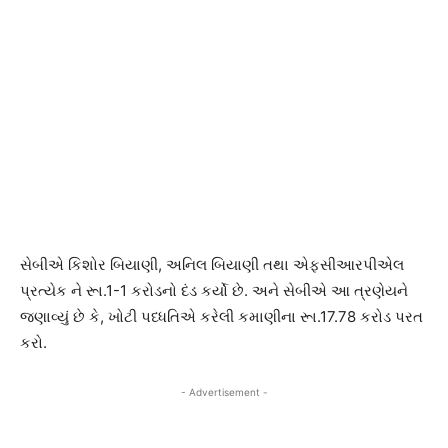
સેબીએ કિશોર બિયાણી, અનિલ બિયાણી તથા એફસીઆરપીએલ
પ્રત્યેક ને રૂા.1-1 કરોડનો દંડ કર્યો છે. અને સેબીએ આ ત્રણેયને
જણાવ્યું છે કે, ખોટી પધ્ધતિએ કરેલી કમાણીના રૂા.17.78 કરોડ પરત
કરો.
- Advertisement -