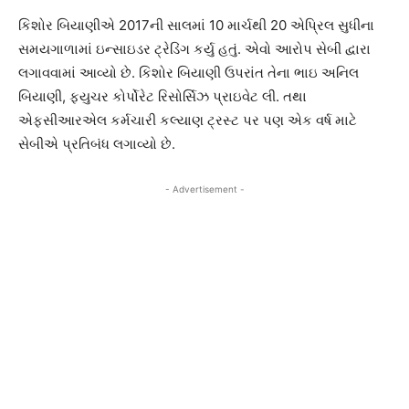
કિશોર બિયાણીએ 2017ની સાલમાં 10 માર્ચથી 20 એપ્રિલ સુધીના
સમયગાળામાં ઇન્સાઇડર ટ્રેડિંગ કર્યુ હતું. એવો આરોપ સેબી દ્વારા
લગાવવામાં આવ્યો છે. કિશોર બિયાણી ઉપરાંત તેના ભાઇ અનિલ
બિયાણી, ફયુચર કોર્પોરેટ રિસોર્સિઝ પ્રાઇવેટ લી. તથા
એફસીઆરએલ કર્મચારી કલ્યાણ ટ્રસ્ટ પર પણ એક વર્ષ માટે
સેબીએ પ્રતિબંધ લગાવ્યો છે.
- Advertisement -