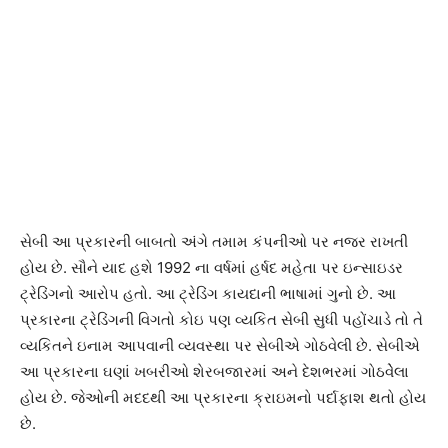
સેબી આ પ્રકારની બાબતો અંગે તમામ કંપનીઓ પર નજર રાખતી
હોય છે. સૌને યાદ હશે 1992 ના વર્ષમાં હર્ષદ મહેતા પર ઇન્સાઇડર
ટ્રેડિંગનો આરોપ હતો. આ ટ્રેડિંગ કાયદાની ભાષામાં ગુનો છે. આ
પ્રકારના ટ્રેડિંગની વિગતો કોઇ પણ વ્યકિત સેબી સુધી પહોંચાડે તો તે
વ્યકિતને ઇનામ આપવાની વ્યવસ્થા પર સેબીએ ગોઠવેલી છે. સેબીએ
આ પ્રકારના ઘણાં ખબરીઓ શેરબજારમાં અને દેશભરમાં ગોઠવેેલા
હોય છે. જેઓની મદદથી આ પ્રકારના ક્રાઇમનો પર્દાફાશ થતો હોય
છે.