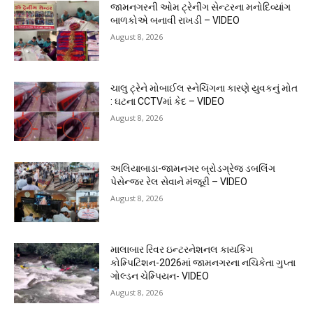
જામનગરની ઓમ ટ્રેનીંગ સેન્ટરના મનોદિવ્યાંગ
બાળકોએ બનાવી રાખડી – VIDEO
August 8, 2026
ચાલુ ટ્રેને મોબાઈલ સ્નેચિંગના કારણે યુવકનું મોત
: ઘટના CCTVમાં કેદ – VIDEO
August 8, 2026
અલિયાબાડા-જામનગર બ્રોડગ્રેજ ડબલિંગ
પેસેન્જર રેલ સેવાને મંજૂરી – VIDEO
August 8, 2026
માલાબાર રિવર ઇન્ટરનેશનલ કાયકિંગ
કોમ્પિટિશન-2026માં જામનગરના નચિકેતા ગુપ્તા
ગોલ્ડન ચેમ્પિયન- VIDEO
August 8, 2026