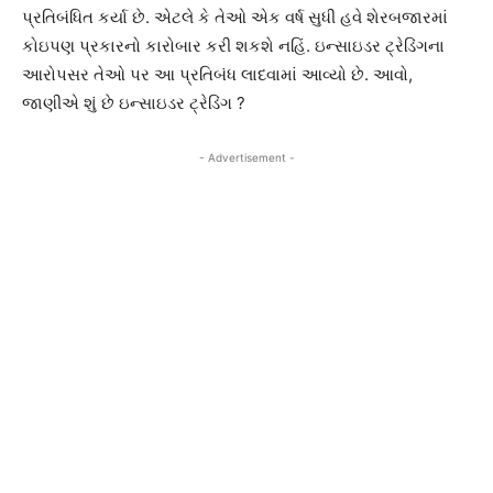
પ્રતિબંધિત કર્યા છે. એટલે કે તેઓ એક વર્ષ સુધી હવે શેરબજારમાં
કોઇપણ પ્રકારનો કારોબાર કરી શકશે નહિં. ઇન્સાઇડર ટ્રેડિંગના
આરોપસર તેઓ પર આ પ્રતિબંધ લાદવામાં આવ્યો છે. આવો,
જાણીએ શું છે ઇન્સાઇડર ટ્રેડિંગ ?
- Advertisement -