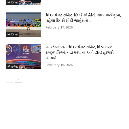
બિઝનેસ
AI ઇમ્પેક્ટ સમિટ: દિલ્હીમાં AIનો ભવ્ય કાર્યક્રમ,
પહેલા દિવસે મોટી જાહેરાતો…
February 17, 2026
બિઝનેસ
આજે ભારતમાં AI ઇમ્પેક્ટ સમિટ; વિશ્વભરના
રાષ્ટ્રપતિઓ, વડા પ્રધાનો અને CEO હાજરી
આપશે
February 16, 2026
બિઝનેસ