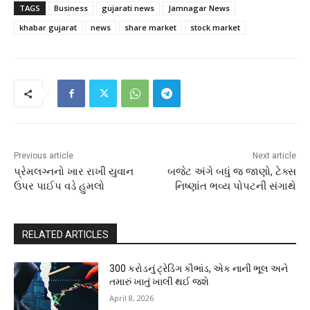
TAGS
Business
gujarati news
Jamnagar News
khabar gujarat
news
share market
stock market
Previous article
Next article
પ્રેમલગ્નનો ખાર રાખી યુવાન
બજેટ અંગે બધું જ જાણો, ટેક્સ
ઉપર પાઈપ વડે હુમલો
નિષ્ણાંત ભવ્ય પોપટની સંગાથે
RELATED ARTICLES
300 કરોડનું ટ્રેડિંગ કૌભાંડ, એક નાની ભૂલ અને
તમારું ખાતું ખાલી થઈ જશે
April 8, 2026