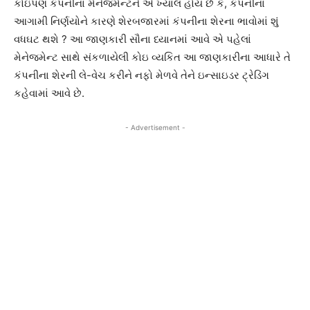
કોઇપણ કંપનીના મેનેજમેન્ટને એ ખ્યાલ હોય છે કે, કંપનીના
આગામી નિર્ણયોને કારણે શેરબજારમાં કંપનીના શેરના ભાવોમાં શું
વધઘટ થશે ? આ જાણકારી સૌના ધ્યાનમાં આવે એ પહેલાં
મેનેજમેન્ટ સાથે સંકળાયેલી કોઇ વ્યકિત આ જાણકારીના આધારે તે
કંપનીના શેરની લે-વેચ કરીને નફો મેળવે તેને ઇન્સાઇડર ટ્રેડિંગ
કહેવામાં આવે છે.
- Advertisement -