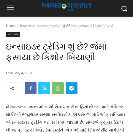
Home
બિઝનેસ
ઇન્સાઇડર ટ્રેડિંગ શું છે? જેમાં ફસાયા છે કિશોર બિયાણી
બિઝનેસ
ઇન્સાઇડર ટ્રેડિંગ શું છે? જેમાં
ફસાયા છે કિશોર બિયાણી
February 4, 2021
શેરબજારમાં નાના મોટાં સૌ રોકાણકારોના હિતોની રક્ષા માટે કેપિટલ
માર્કેટની રેગ્યુલેટર સંસ્થા સેબી(સ્ટોક એકસેન્જ બોર્ડ ઓફ ઇન્ડિયા)
એ ઇન્સાઇડર ટ્રેડિંગ પર પ્રતિબંધ લાદયો છે. સેબીએ ફયુચર રિટેલ
લી.ના પ્રમોટર કિશોર બિયાણીને એક વર્ષ માટે સિકયોરીટિ માર્કેટથી