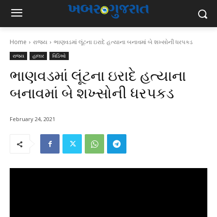
Home
રાજ્ય
ભાણવડમાં લૂંટના ઇરાદે હત્યાના બનાવમાં બે શખ્સોની ધરપકડ
રાજ્ય
હાલાર
વિડિઓ
ભાણવડમાં લૂંટના ઇરાદે હત્યાના
બનાવમાં બે શખ્સોની ધરપકડ
February 24, 2021