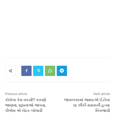
Previous article
Next article
કોરોના કેમ વકર્યો? કારણો
જામનગરમાં જમાઇએ ઈંટોના
જાણવા, સૂચનાઓ આપવા,
ઘા ઝીંકી સસરાની હત્યા
પીએમ એ બેઠક બોલાવી
નિપજાવી