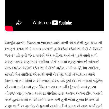
દેવભૂમિ દ્વારકા જિલ્લાના ભાણવડ ખાતે પત્ની એ પતિની ગુમ થયા ની
જાણવા જોગ એડી દાખલ કરવાઈ હતી જેમાં જેમાં આરોપી ને પૈસાની
જરૂર પડી હતી જેના કારણે એક મહિલા અને બે પુરુષે સાથે મળી
મરણ જનાર રાણાભાઈ સાદીયા પોતે ગળામાં ત્રણ તોલાનો સોનાનો
ચેઇન પહેરતો હોઈ જેને આરોપીઓ મહેશ સાદીયા, હિતેશ સાદીયા,
સબરી બેન સાદીયા એ સાથે મળી ને રાણા ભાઈ ને માથાના ભાગે
પિતળ નો કળશિયો મારી ગળામાં દોરડા વડે ટૂંપો દઈ ને ગળામાં પહેરેલ
સોનાનો 3 તોલાનો હાર કિંમત 1.20 લાખ ની લૂંટ કરી અને હત્યા
નીપજાવ્યાનું ખુલતા ભાણવડ પોલીસ દ્વારા અલગ અલગ ટીમ બનાવી
અને હત્યારાઓ ની શોધખોળ શરૂ કરી હતી જેમાં હત્યા નિપજાવી
રાણા ભાઈ ના મૃતદેહ ને કૂવામાં નાખી દઈ ને પુરાવાનો નાશ કર્યો હતો