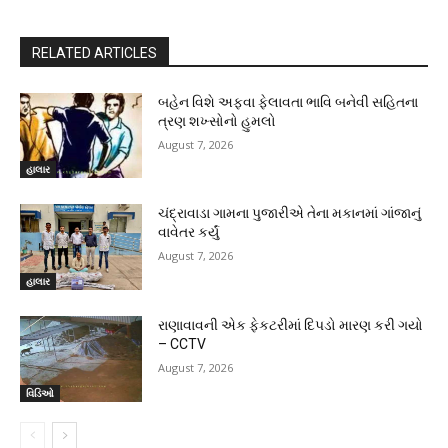
RELATED ARTICLES
બહેન વિશે અફવા ફેલાવતા ભાવિ બનેવી સહિતના
ત્રણ શખ્સોનો હુમલો
August 7, 2026
હાલાર
ચંદ્રાવાડા ગામના પુજારીએ તેના મકાનમાં ગાંજાનું
વાવેતર કર્યું
August 7, 2026
હાલાર
રાણાવાવની એક ફેકટરીમાં દિપડો મારણ કરી ગયો
– CCTV
August 7, 2026
વિડિઓ