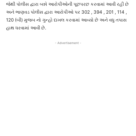
જેથી પોલીસ દ્વારા બન્ને આરોપીઓની પૂછપરછ કરવામાં આવી રહી છે
અને ભાણવડ પોલીસ દ્વારા આરોપીઓ પર 302 , 394 , 201 , 114 ,
120 (બી) મુજબ નો ગુન્હો દાખલ કરવામાં આવ્યો છે અને વધુ તપાસ
હાથ ધરવામાં આવી છે.
- Advertisement -