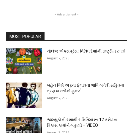
- Advertisment -
MOST POPULAR
નોલેજ એક્સપ્રેસ : વિવિધ દેશોની રાષ્ટ્રીય રમતો
August 7, 2026
બહેન વિશે અફવા ફેલાવતા ભાવિ બનેવી સહિતના
ત્રણ શખ્સોનો હુમલો
August 7, 2026
જામ્યુકોની સ્થાયી સમિતિમાં રૂા.12 કરોડના
વિકાસ કામોને બહાલી – VIDEO
August 7, 2026