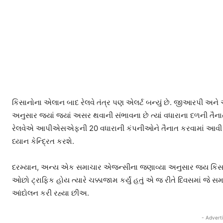
કિસાનોના એલાન બાદ રેલવે તંત્ર પણ એલર્ટ બન્યું છે. જીઆરપી 
અનુસાર જ્યાં જ્યાં અસર થવાની સંભાવના છે ત્યાં વધારાના દળની 
રેલવેએ આપીએસએફની 20 વધારાની કંપનીઓને તૈનાત કરવામાં આવી છે.
ધ્યાન કેન્દ્રિત કરશે.
દરમ્યાન, અન્ય એક સમાચાર એજન્સીના જણાવ્યા અનુસાર જય કિસાન આં
ઓછો ટ્રાફિક હોય ત્યારે ચક્કાજામ કર્યું હતું એ જ રીતે દિવસમાં જે
આંદોલન કરી રહ્યા છીઅ.
- Advert