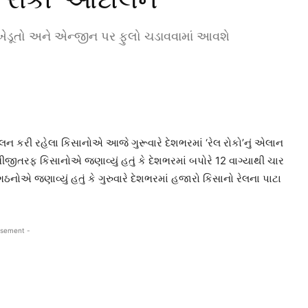
ે ખેડૂતો અને એન્જીન પર ફુલો ચડાવવામાં આવશે
ોલન કરી રહેલા કિસાનોએ આજે ગુરૂવારે દેશભરમાં ‘રેલ રોકો’નું એલાન
બીજીતરફ કિસાનોએ જણાવ્યું હતું કે દેશભરમાં બપોરે 12 વાગ્યાથી ચાર
ોએ જણાવ્યું હતું કે ગુરુવારે દેશભરમાં હજારો કિસાનો રેલના પાટા
isement -