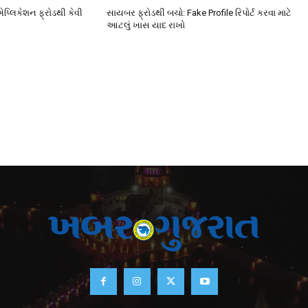
એપ્લિકેશન ફ્રોડથી કેવી
સાયબર ફ્રોડથી બચો: Fake Profile રિપોર્ટ કરવા માટે
આટલું ખાસ યાદ રાખો