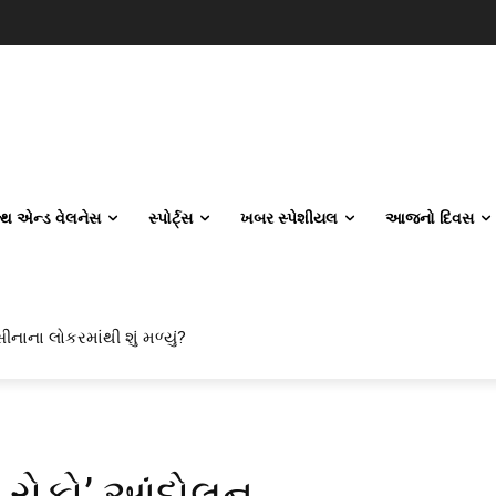
લ્થ એન્ડ વેલનેસ
સ્પોર્ટ્સ
ખબર સ્પેશીયલ
આજનો દિવસ
ીનાના લોકરમાંથી શું મળ્યું?
ેલ રોકો’ આંદોલન