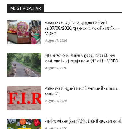
MOST POPULAR
જામનગરના શ્રી બાલા હનુમાન મંદિરની
તા.07/08/2026, શુક્રવારની આરતીના દર્શન –
VIDEO
August 7, 2026
ગીરના જંગલમાં રોમાંચક દ્રશ્ય: એસ.ટી. બસ
સામે આવી ગયું આખું લાયન ફેમિલી ! – VIDEO
August 7, 2026
જામનગરમાં યુવાને મસાલો આપવાની ના પાડતા
લમધાર્યો
August 7, 2026
નોલેજ એક્સપ્રેસ : વિવિધ દેશોની રાષ્ટ્રીય રમતો
August 7, 2026