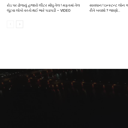
રોડ પર ઢોળાયું હજારો લીટર મોંઘુ તેલ ! મફતમાં તેલ
સાવધાન ! ઇન્સ્ટન્ટ લોન 
લૂંટવા લોકો વચ્ચે થઈ ભારે પડાપડી – VIDEO
રીતે બચશો ? જાણો…