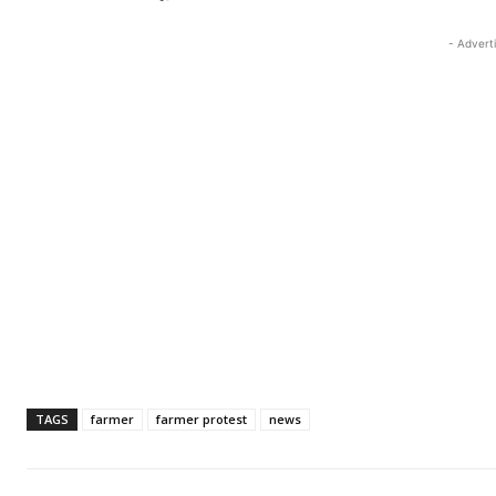
- Advert
TAGS
farmer
farmer protest
news