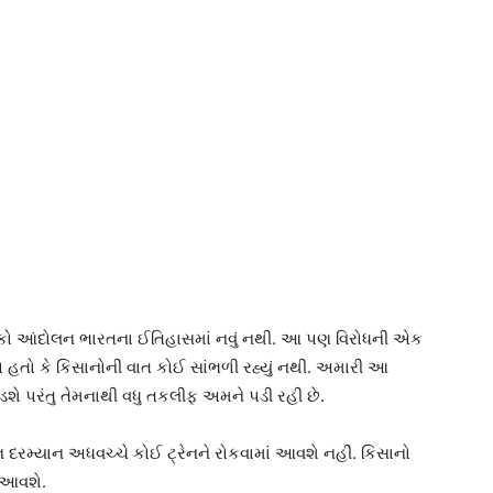
લ રોકો આંદોલન ભારતના ઈતિહાસમાં નવું નથી. આ પણ વિરોધની એક
્યો હતો કે કિસાનોની વાત કોઈ સાંભળી રહ્યું નથી. અમારી આ
ે પરંતુ તેમનાથી વધુ તકલીફ અમને પડી રહી છે.
લન દરમ્યાન અધવચ્ચે કોઈ ટ્રેનને રોકવામાં આવશે નહીં. કિસાનો
 આવશે.