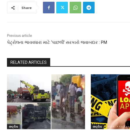
Share
Previous article
પેટ્રોલના ભાવવધારા માટે ‘પાછલી’ સરકારો જવાબદાર : PM
RELATED ARTICLES
રાષ્ટ્રીય
રાષ્ટ્રીય