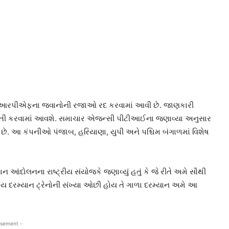
અને આરપીએફના જવાનોની રજાઓ રદ કરવામાં આવી છે. જાણકારી
તૈનાતી કરવામાં આવશે. સમાચાર એજન્સી પીટીઆઈના જણાવ્યા અનુસાર
 આ કંપનીઓ પંજાબ, હરિયાણા, યુપી અને પશ્ચિમ બંગાળમાં વિશેષ
દોલનના રાષ્ટ્રીય સંયોજકે જણાવ્યું હતું કે જે રીતે અમે સૌથી
 સમય દરમ્યાન ટ્રેનોની સંખ્યા ઓછી હોય તે ગાળા દરમ્યાન અમે આ
isement -