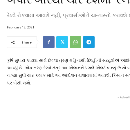
રેલ્વે રોકવામાં આવશે નહીં, પ્રવાસીઓને ચા-નાસ્તો કરાવશ
February 18, 2021
Share
કૃષિ સુધારા કાયદા સામે છેલ્લા ત્રણ મહિનાથી દિલ્હીની સરહદોએ આંદ
આપ્યું છે. એક તરફ રેલવે તંત્ર આ એલાનને પગલે એલર્ટ બન્યું છે તો 
વાગ્યા સુધી ચાર કલાક માટે આ આંદોલન ચલાવવામાં આવશે. કિસાન સંગઠન
પર બેસી જશે.
- Advert