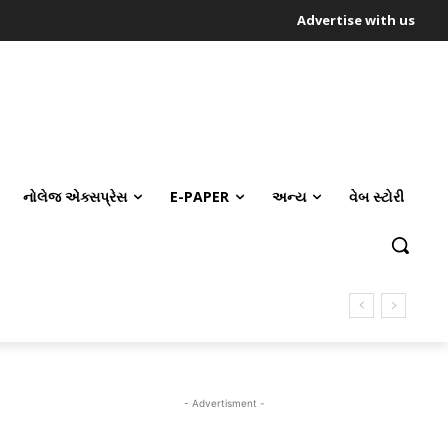
Advertise with us
નોલેજ એક્સપ્રેસ
E-PAPER
અન્ય
વેબ સ્ટોરી
- Advertisment -