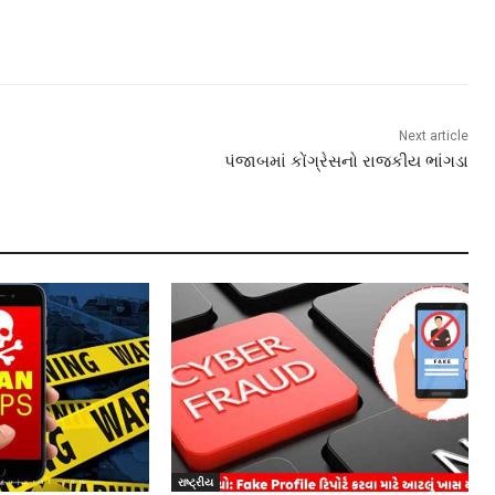
Next article
પંજાબમાં કોંગ્રેસનો રાજકીય ભાંગડા
રાષ્ટ્રીય