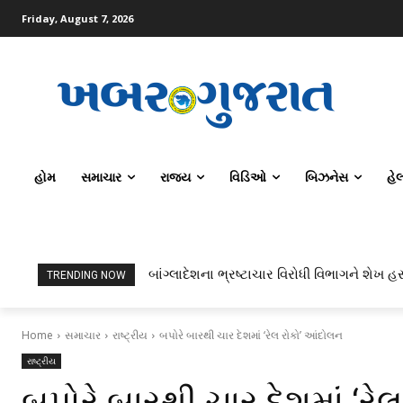
Friday, August 7, 2026
હોમ
સમાચાર
રાજ્ય
વિડિઓ
બિઝનેસ
હે
બાંગ્લાદેશના ભ્રષ્ટાચાર વિરોધી વિભાગને શેખ હસ
TRENDING NOW
Home
સમાચાર
રાષ્ટ્રીય
બપોરે બારથી ચાર દેશમાં ‘રેલ રોકો’ આંદોલન
રાષ્ટ્રીય
બપોરે બારથી ચાર દેશમાં ‘ર