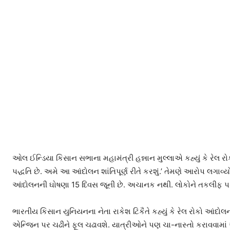
ઓલ ઈન્ડિયા કિસાન સભાના મહામંત્રી હન્નાન મુલ્લાએ કહ્યું કે રે
પદ્ધતિ છે. અમે આ આંદોલન શાંતિપૂર્ણ રીતે કરશું.’ તેમણે આરોપ લગાવ
આંદોલનની ઘોષણા 15 દિવસ જૂની છે. અચાનક નથી. લોકોને તકલીફ પડશ
ભારતીય કિસાન યુનિયનના નેતા રાકેશ ટિકૈતે કહ્યું કે રેલ રોકો આંદો
એન્જિન પર ચઢીને ફૂલ ચઢાવશે. યાત્રીઓને પણ ચા-નાસ્તો કરાવવામાં