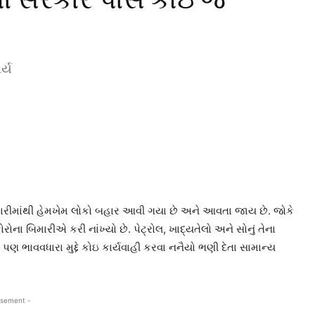
ર્ય
ામારીમાંથી હેમખેમ લોકો બહાર આવી ગયા છે અને આવતા જાય છે. જોકે
ા બિમારીએ કરી નાંખ્યો છે. પેટ્રોલ, ખાદ્યતેલો અને સોનું તેના
ણ ભાવવધારા મુદ્દે કોઇ કાર્યવાહી કરવા નનૈયો ભણી દેતા સામાન્ય
isement -