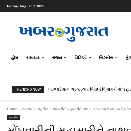
Friday, August 7, 2026
હોમ
સમાચાર
રાજ્ય
વિડિઓ
બિઝનેસ
હે
બાંગ્લાદેશના ભ્રષ્ટાચાર વિરોધી વિભાગને શેખ હસ
TRENDING NOW
Home
સમાચાર
રાષ્ટ્રીય
મોંઘવારીની મહામારીને નાથવા સરકાર પાસે કોઇ જ વેકસીન
રાષ્ટ્રીય
મોંઘવારીની મહામારીને નાથ