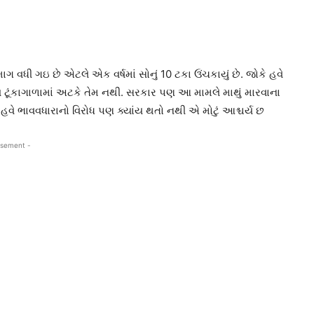
ગ વધી ગઇ છે એટલે એક વર્ષમાં સોનું 10 ટકા ઉંચકાયું છે. જોકે હવે
 ટૂંકાગાળામાં અટકે તેમ નથી. સરકાર પણ આ મામલે માથું મારવાના
હવે ભાવવધારાનો વિરોધ પણ ક્યાંય થતો નથી એ મોટું આશ્ચર્ય છ
isement -