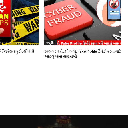
રાષ્ટ્રીય
એપ્લિકેશન ફ્રોડથી કેવી
સાયબર ફ્રોડથી બચો: Fake Profile રિપોર્ટ કરવા માટે
આટલું ખાસ યાદ રાખો