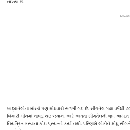
નાંખ્યા છે.
- Advert
ખાદ્યતેલોના મોરચે પણ મોંઘવારી સળગી ગઇ છે. સીંગતેલ ગયા વર્ષથી 24 
બિમારી ચીનમાં નાબૂદ થઇ જવાના આરે આવતા સીંગતેલની ખૂબ આયાત 
નિયંત્રિત કરવાના કોઇ પ્રયત્નો કર્યા નથી. પરિણામે લોકોને મોંઘું સી