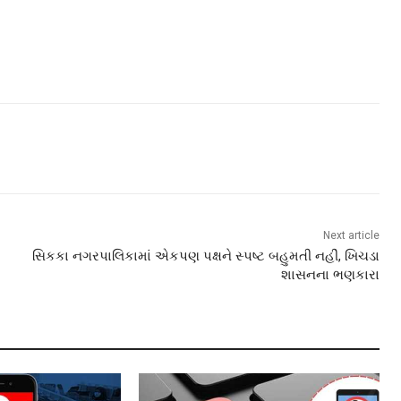
Next article
સિકકા નગરપાલિકામાં એકપણ પક્ષને સ્પષ્ટ બહુમતી નહીં, ખિચડા
શાસનના ભણકારા