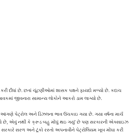
ી દીધાં છે. છતાં ચૂંટણીઓમાં શાસક પક્ષને ફાયદો મળ્યો છે. કદાચ
 આવકમાં જીવનારા સામાન્ય લોકોને આકરો ડામ લાગ્યો છે.
આંગણે પેટ્રોલ અને ડિઝલના ભાવ ઉંચકાઇ ગયા છે. ગયા વર્ષના માર્ચ
 છે, એવું નથી કે ક્રૂડ બહુ મોંઘું થઇ ગયું’ છે પણ સરકારની એક્સાઇઝ
ટે સરકારે સરળ અને ટૂંકો રસ્તો અપનાવીને પેટ્રોલિયમ ખૂબ મોંઘા કરી