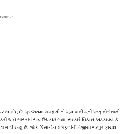
isement -
ટકા મોંઘું છે. ગુજરાતમાં મગફળી તો ખૂબ પાકી હતી પરંતુ કોરોનાની
કરી અને ભારતમાં ભાવ ઉંચકાઇ ગયા. સરકારે નિકાસ અટકાવવા કે
ંગતેલ મળી રહ્યું છે. જોકે કિસાનોને મગફળીની તેજીથી ભરપુર ફાયદો