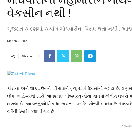
વેકસીન નથી !
ગુજરાત કે દેશમાં, કયાંય મોંઘવારીનો વિરોધ થતો નથી : આશ્ચ
March 2, 2021
Share
કોરોના અને લોકડાઉનને વર્ષ થવાને હજુ થોડાં દિવસોનો સમય છે. મહ
લોક આરોગ્યની સાથે આવશ્યક ચીજવસ્તુઓના ભાવમાં તોતીંગ વધારો કોરોન
દાખલા છે. આ વસ્તુઓએ બધા જ ઘરના બજેટ ખોરવી નાંખ્યા છે. સરકારે પ
વર્ગની સ્થિતિ કથળી ગઇ છે.
- Advert