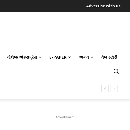
Advertise with us
નોલેજ એક્સપ્રેસ
E-PAPER
અન્ય
વેબ સ્ટોરી
- Advertisment -