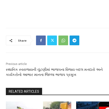
Share
Previous article
સ્થાનિક સ્વરાજ્યની ચુંટણીમાં ભાજપના વિજય બદલ મતદારો અને
કાર્યકરોનો આભાર માનતા જિલ્લા ભાજપ પ્રમુખ
RELATED ARTICLES