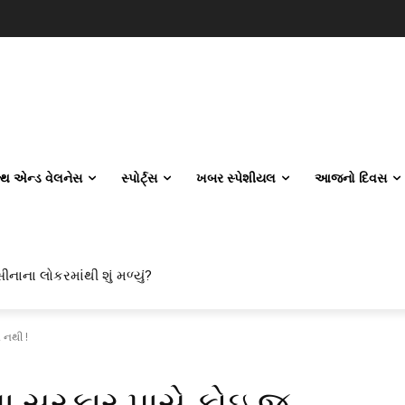
લ્થ એન્ડ વેલનેસ
સ્પોર્ટ્સ
ખબર સ્પેશીયલ
આજનો દિવસ
ીનાના લોકરમાંથી શું મળ્યું?
 નથી !
વા સરકાર પાસે કોઇ જ