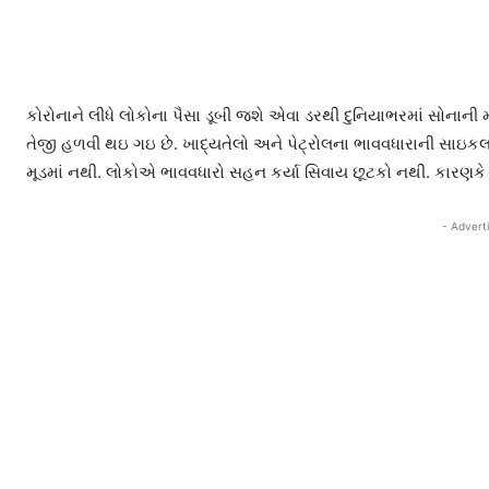
કોરોનાને લીધે લોકોના પૈસા ડૂબી જશે એવા ડરથી દુનિયાભરમાં સોનાની મા
તેજી હળવી થઇ ગઇ છે. ખાદ્યતેલો અને પેટ્રોલના ભાવવધારાની સાઇકલ
મૂડમાં નથી. લોકોએ ભાવવધારો સહન કર્યા સિવાય છૂટકો નથી. કારણકે 
- Advert