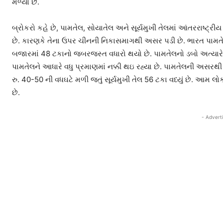
મળ્યો છે.
બ્રોકરો કહે છે, પામતેલ, સોયાતેલ અને સૂર્યમુખી તેલમાં આંતરરાષ્ટ્રી
છે. કારણકે તેના ઉપર ચીનની નિકાસમાગથી અસર પડી છે. ભારત પામતેલ 
બજારમાં 48 ટકાનો જબરજસ્ત વધારો થયો છે. પામતેલનો ડબો અત્યારે
પામતેલને આધારે વધુ પ્રમાણમાં નક્કી થઇ રહ્યા છે. પામતેલની અસરથી કપ
રુ. 40-50 ની વધઘટે મળી જતું સૂર્યમુખી તેલ 56 ટકા વધ્યું છે. આમ લો
છે.
- Advert