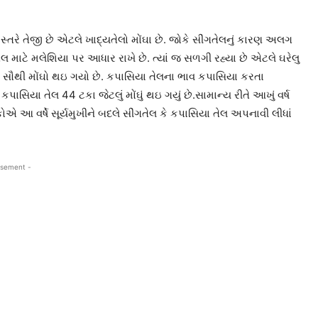
ય સ્તરે તેજી છે એટલે ખાદ્યતેલો મોંઘા છે. જોકે સીંગતેલનું કારણ અલગ
માટે મલેશિયા પર આધાર રાખે છે. ત્યાં જ સળગી રહ્યા છે એટલે ઘરેલુ
 સૌથી મોંઘો થઇ ગયો છે. કપાસિયા તેલના ભાવ કપાસિયા કરતા
ાસિયા તેલ 44 ટકા જેટલું મોંઘું થઇ ગયું છે.સામાન્ય રીતે આખું વર્ષ
કોએ આ વર્ષે સૂર્યમુખીને બદલે સીંગતેલ કે કપાસિયા તેલ અપનાવી લીધાં
isement -