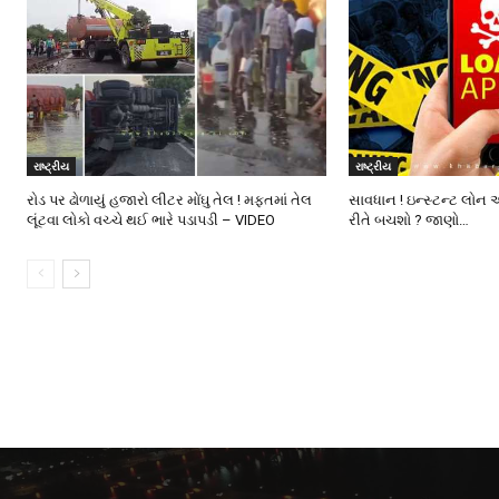
રાષ્ટ્રીય
રાષ્ટ્રીય
રોડ પર ઢોળાયું હજારો લીટર મોંઘુ તેલ ! મફતમાં તેલ
સાવધાન ! ઇન્સ્ટન્ટ લોન 
લૂંટવા લોકો વચ્ચે થઈ ભારે પડાપડી – VIDEO
રીતે બચશો ? જાણો…