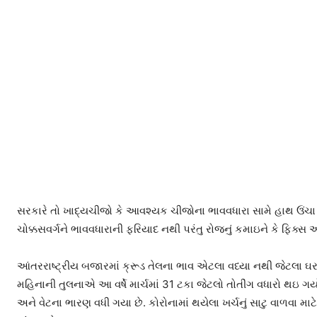
સરકારે તો ખાદ્યચીજો કે આવશ્યક ચીજોના ભાવવધારા સામે હાથ ઉંચા કર
ચોક્કસવર્ગને ભાવવધારાની ફરિયાદ નથી પરંતુ રોજનું કમાઇને કે ફિક્સ
આંતરરાષ્ટ્રીય બજારમાં ક્રૂડ તેલના ભાવ એટલા વધ્યા નથી જેટલા ઘર
મહિનાની તુલનાએ આ વર્ષે માર્ચમાં 31 ટકા જેટલો તોતીંગ વધારો થઇ ગયો
અને વેટના ભારણ વધી ગયા છે. કોરોનામાં થયેલા ખર્ચનું સાટુ વાળવા મા