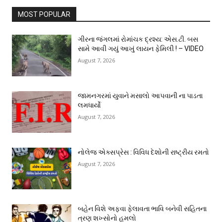
MOST POPULAR
ગીરના જંગલમાં રોમાંચક દ્રશ્ય: એસ.ટી. બસ
સામે આવી ગયું આખું લાયન ફેમિલી ! – VIDEO
August 7, 2026
જામનગરમાં યુવાને મસાલો આપવાની ના પાડતા
લમધાર્યો
August 7, 2026
નોલેજ એક્સપ્રેસ : વિવિધ દેશોની રાષ્ટ્રીય રમતો
August 7, 2026
બહેન વિશે અફવા ફેલાવતા ભાવિ બનેવી સહિતના
ત્રણ શખ્સોનો હુમલો