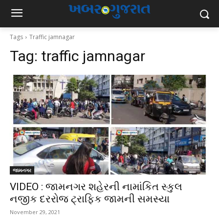
Tags
Traffic jamnagar
Tag:
traffic jamnagar
જામનગર
VIDEO : જામનગર શહેરની નામાંકિત સ્કુલ
નજીક દરરોજ ટ્રાફિક જામની સમસ્યા
November 29, 2021