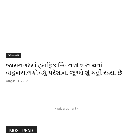
જામનગર
જામનગરમાં ટ્રાફિક સિગ્નલો શરૂ થતાં
વાહનચાલકો વધુ પરેશાન, જુઓ શું કહી રહ્યા છે
August 11, 2021
- Advertisment -
MOST READ