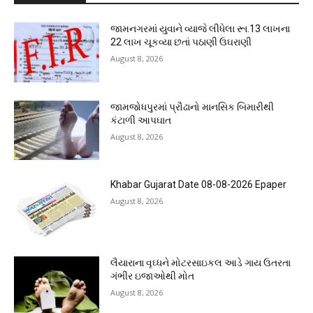
જામનગરમાં યુવાને વ્યાજે લીધેલા રૂા.13 લાખના
22 લાખ ચૂકવ્યા છતાં પઠાણી ઉઘરાણી
August 8, 2026
જામજોધપુરમાં પ્રૌઢાનો માનસિક બિમારીથી
કંટાળી આપઘાત
August 8, 2026
Khabar Gujarat Date 08-08-2026 Epaper
August 8, 2026
લૈયારાના વૃઘ્ધને મોટરસાઇકલ આડે ગાય ઉતરતા
ગંભીર ઇજાઓથી મોત
August 8, 2026