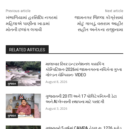
Previous article
Next article
ખંભાળિયામાં હરસિધ્ધિ નગરમાં
જામનગર જિલ્લા કોંગ્રેસમાં
મહિલાએ પાણીના ખાડામાં
મોટું ગાબડું, વસરામ આહીર
મોતની છલાંગ લગાવી
સહીત અનેકના રાજીનામા
RELATED ARTICLES
માલાબાર રિવર ઇન્ટરનેશનલ કાયકિંગ
કોમ્પિટિશન-2026માં જામનગરના નચિકેતા ગુપ્તા
ગોલ્ડન ચેમ્પિયન- VIDEO
August 8, 2026
ગુજરાત
ગુજરાતની 20 ITI અને 17 પોલિટેકનિકની ડેટા
અને AI લેબ્સની સ્થાપના માટે પસંદગી
August 3, 2026
ગુજરાત
ગુજરાતને 5 વર્ષમાં CAMPA હેઠળ રૂ. 1226 કરોડ