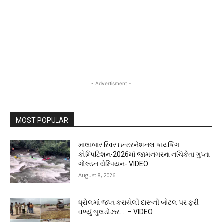
- Advertisment -
MOST POPULAR
માલાબાર રિવર ઇન્ટરનેશનલ કાયકિંગ
કોમ્પિટિશન-2026માં જામનગરના નચિકેતા ગુપ્તા
ગોલ્ડન ચેમ્પિયન- VIDEO
August 8, 2026
ધ્રોલમાં જપ્ત કરાયેલી દારૂની બોટલ પર ફરી
વળ્યું બુલડોઝર…. – VIDEO