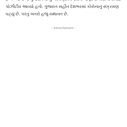
પોઝીટીવ આવ્યો હતો. ગુજરાત સહીત દેશભરમાં કોરોનાનું સંક્રમણ
ઘટ્યું છે. પરંતુ ખતરો હજુ યથાવત છે.
- Advertisement -