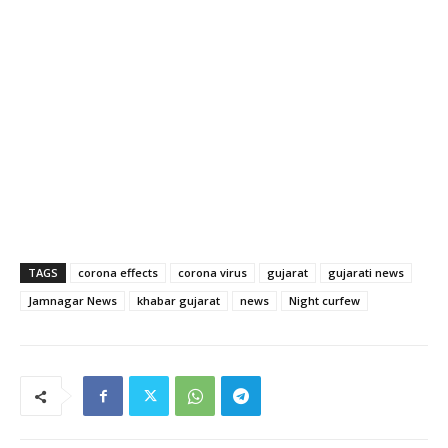
TAGS
corona effects
corona virus
gujarat
gujarati news
Jamnagar News
khabar gujarat
news
Night curfew