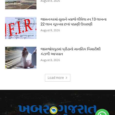
August 8, 2026
જામનગરમાં યુવાને વ્યાજે લીધેલા રૂા.13 લાખના
22 લાખ ચૂકવ્યા છતાં પઠાણી ઉઘરાણી
August 8, 2026
જામજોધપુરમાં પ્રૌઢાનો માનસિક બિમારીથી
કંટાળી આપઘાત
August 8, 2026
Load more