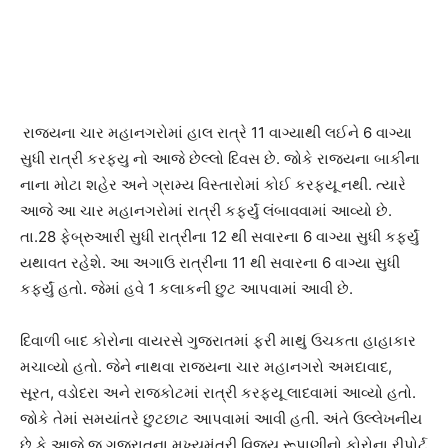
રાજ્યના ચાર મહાનગરોમાં હાલ રાત્રે 11 વાગ્યાથી લઈને 6 વાગ્યા
સુધી રાત્રી કરફ્યુ નો આજે છેલ્લો દિવસ છે. જોકે રાજ્યના બાકીના
નાના મોટા શહેર અને ગ્રામ્ય વિસ્તારોમાં કોઈ કરફ્યૂ નથી. ત્યારે
આજે આ ચાર મહાનગરોમાં રાત્રી કર્ફ્યું લંબાવવામાં આવ્યો છે.
તા.28 ફેબ્રુઆરી સુધી રાત્રીના 12 થી સવારના 6 વાગ્યા સુધી કર્ફ્યું
યથાવત રહેશે. આ અગાઉ રાત્રીના 11 થી સવારના 6 વાગ્યા સુધી
કર્ફ્યું હતો. જેમાં હવે 1 કલાકની છુટ આપવામાં આવી છે.
દિવાળી બાદ કોરોના વાયરસે ગુજરાતમાં ફરી માથું ઉચકતા હાહાકાર
મચાવ્યો હતો. જેને નાથવા રાજ્યના ચાર મહાનગરો અમદાવાદ,
સૂરત, વડોદરા અને રાજકોટમાં રાત્રી કરફ્યૂ લાદવામાં આવ્યો હતો.
જોકે તેમાં સમયાંતરે છુટછાટ આપવામાં આવી હતી. અંતે ઉલ્લેખનીય
છે કે આજે જ ગુજરાતના મુખ્યમંત્રી વિજય રૂપાણીનો કોરોના રીપોર્ટ