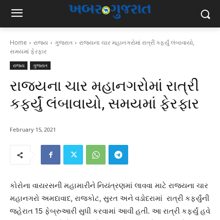
Home
રાજ્ય
ગુજરાત
રાજ્યના ચાર મહાનગરોમાં રાત્રી કર્ફ્યું લંબાવાયો,
સમયમાં ફેરફાર
રાજ્ય
ગુજરાત
રાજ્યના ચાર મહાનગરોમાં રાત્રી
કર્ફ્યું લંબાવાયો, સમયમાં ફેરફાર
February 15, 2021
કોરોના વાયરસની મહામારીને નિયંત્રણમાં લાવવા માટે રાજ્યના ચાર
મહાનગરો અમદાવાદ, રાજકોટ, સુરત અને વડોદરામાં રાત્રી કર્ફ્યુંની
જહેરાત 15 ફેબ્રુઆરી સુધી કરવામાં આવી હતી. આ રાત્રી કર્ફ્યું હવે