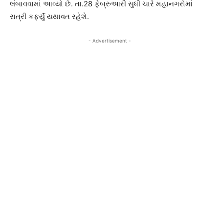
લંબાવવામાં આવ્યો છે. તા.28 ફેબ્રુઆરી સુધી ચારે મહાનગરોમાં
રાત્રી કર્ફ્યું યથાવત રહેશે.
- Advertisement -