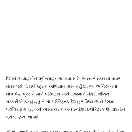
દેશમાં ઇ-વાહનોને પ્રોત્સાહન આપવા માટે, ભારત સરકારના પાવર
મંત્રાલયે ગો ઇલેક્ટ્રિક અભિયાન શરૂ કર્યું છે. આ અભિયાનના
લોકાર્પણ પ્રસંગે માર્ગ પરિવહન અને રાજમાર્ગ મંત્રી નીતિન
ગડકરીએ કહ્યું હતું કે ગો ઇલેક્ટ્રિક દેશનું ભવિષ્ય છે. તે દેશમાં
પર્યાવરણમિત્ર, ખર્ચ અસરકારક અને સ્વદેશી ઇલેક્ટ્રિક ઉત્પાદનોને
પ્રોત્સાહન આપશે.