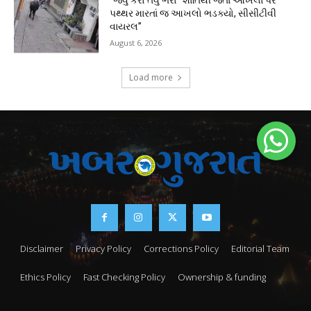
“જેવું કરો તેવું ભરો” શાંતિથી જતા આખલા પર
પથ્થર મારતાં જ આખલો ભડક્યો, સીસીટીવી
વાયરલ”
August 6, 2026
Load more
Disclaimer
Privacy Policy
Corrections Policy
Editorial Team
Ethics Policy
Fast Checking Policy
Ownership & funding