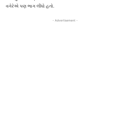
વગેરેએ પણ ભાગ લીધો હતો.
- Advertisement -