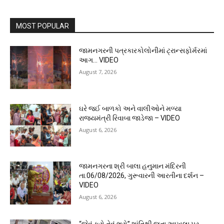
MOST POPULAR
જામનગરની પત્રકારકોલોનીમાં ટ્રાન્સફોર્મરમાં
આગ… VIDEO
August 7, 2026
ઘરે જઈ બાળકો અને વાલીઓને મળ્યા
રાજ્યમંત્રી રિવાબા જાડેજા – VIDEO
August 6, 2026
જામનગરના શ્રી બાલા હનુમાન મંદિરની
તા.06/08/2026, ગુરૂવારની આરતીના દર્શન –
VIDEO
August 6, 2026