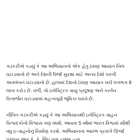
ગડકરીએ કહ્યું કે આ અભિયાનનો એક હેતુ ઇંધણ આયાત બિલ
ઘટાડવાનો છે અને દેશની ઉર્જા સુરક્ષા માટે અન્ય દેશો પરની
અવલંબન ઘટાડવાનો છે. હાલમાં દેશનો ઇંધણ આયાત ખર્ચ લગભગ 8
લાખ કરોડ છે. વળી, ગો ઇલેક્ટ્રિક વાયુ પ્રદૂષણ અને કાર્બન
ઉત્સર્જન ઘટાડવામાં મહત્વપૂર્ણ ભૂમિકા ધરાવે છે.
નીતિન ગડકરીએ કહ્યું કે આ અભિયાનથી ઇલેક્ટ્રિક વાહન
ઉત્પાદકોનો વિશ્વાસ પણ વધશે. આવતા 5 વર્ષમાં ભારત વિશ્વમાં સૌથી
વધુ ઇ-વાહનોનું નિર્માણ કરશે. અભિયાનના આરંભ પ્રસંગે ઊર્જા
પ્રધાન આર.કે. કે. સિંઘ પણ હાજર હતા.