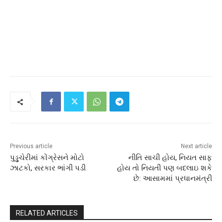
Previous article
Next article
પુડ્ડુચેરીમાં કોંગ્રેસને મોટો
નીતિ સાચી હોય, નિયત સાફ
ઝાટકો, સરકાર ભાંગી પડી
હોય તો નિયતી પણ બદલાઇ શકે
છે: આસામમાં પ્રધાનમંત્રી
RELATED ARTICLES