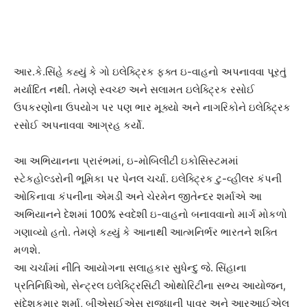
આર.કે.સિંહે કહ્યું કે ગો ઇલેક્ટ્રિક ફક્ત ઇ-વાહનો અપનાવવા પૂરતું
મર્યાદિત નથી. તેમણે સ્વચ્છ અને સલામત ઇલેક્ટ્રિક રસોઈ
ઉપકરણોના ઉપયોગ પર પણ ભાર મૂક્યો અને નાગરિકોને ઇલેક્ટ્રિક
રસોઈ અપનાવવા આગ્રહ કર્યો.
આ અભિયાનના પ્રારંભમાં, ઇ-મોબિલીટી ઇકોસિસ્ટમમાં
સ્ટેકહોલ્ડરોની ભૂમિકા પર પેનલ ચર્ચા. ઇલેક્ટ્રિક ટુ-વ્હીલર કંપની
ઓકિનાવા કંપનીના એમડી અને ચેરમેન જીતેન્દર શર્માએ આ
અભિયાનને દેશમાં 100% સ્વદેશી ઇ-વાહનો બનાવવાનો માર્ગ મોકળો
ગણાવ્યો હતો. તેમણે કહ્યું કે આનાથી આત્મનિર્ભર ભારતને શક્તિ
મળશે.
આ ચર્ચામાં નીતિ આયોગના સલાહકાર સુધેન્દુ જે. સિંહાના
પ્રતિનિધિઓ, સેન્ટ્રલ ઇલેક્ટ્રિસિટી ઓથોરિટીના સભ્ય આયોજન,
સંદેશકુમાર શર્મા, બીએસઈએસ રાજધાની પાવર અને આરઆઈએલ