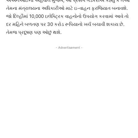
એએનઆઈના અહેવાલ મુજબ, આ પ્રસંગે ગડકરીએ કહ્યું કે તેઓ
તેમના મંત્રાલયના અધિકારીઓ માટે ઇ-વાહન ફરજિયાત બનાવશે.
જો દિલ્હીમાં 10,000 ઇલેક્ટ્રિક વાહનોનો ઉપયોગ કરવામાં આવે તો
દર મહિને બળતણ પર 30 કરોડ રૂપિયાનો ખર્ચ બચાવી શકાય છે.
તેમજ પ્રદૂષણ પણ ઓછું થશે.
- Advertisement -