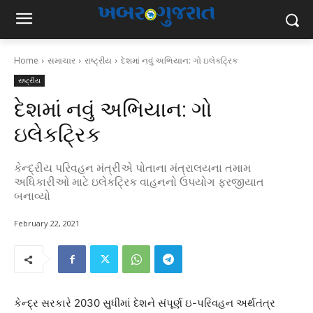
Home
સમાચાર
રાષ્ટ્રીય
દેશમાં નવું અભિયાન: ગો ઇલેકટ્રિક
રાષ્ટ્રીય
દેશમાં નવું અભિયાન: ગો
ઇલેકટ્રિક
કેન્દ્રીય પરિવહન મંત્રીએ પોતાના મંત્રાલયના તમામ
અધિકારીઓ માટે ઇલેકટ્રિક વાહનનો ઉપયોગ ફરજીયાત
બનાવ્યો
February 22, 2021
કેન્દ્ર સરકારે 2030 સુધીમાં દેશને સંપૂર્ણ ઇ-પરિવહન અર્થતંત્ર