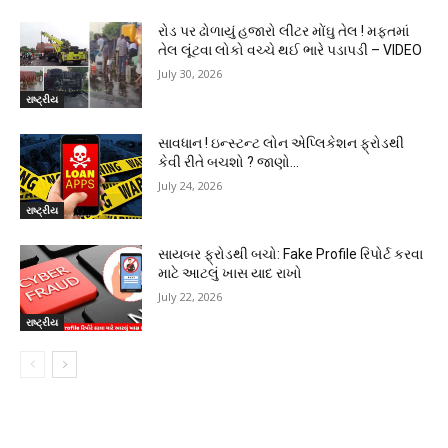
રોડ પર ઢોળાયું હજારો લીટર મોંઘુ તેલ ! મફતમાં
તેલ લૂંટવા લોકો વચ્ચે થઈ ભારે પડાપડી – VIDEO
July 30, 2026
રાષ્ટ્રીય
સાવધાન ! ઇન્સ્ટન્ટ લોન એપ્લિકેશન ફ્રોડથી
કેવી રીતે બચશો ? જાણો…
July 24, 2026
રાષ્ટ્રીય
સાયબર ફ્રોડથી બચો: Fake Profile રિપોર્ટ કરવા
માટે આટલું ખાસ યાદ રાખો
July 22, 2026
રાષ્ટ્રીય