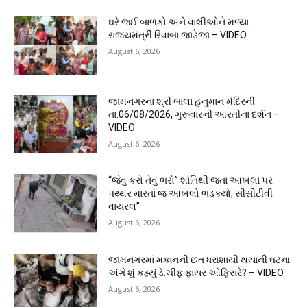
ઘરે જઈ બાળકો અને વાલીઓને મળ્યા
રાજ્યમંત્રી રિવાબા જાડેજા – VIDEO
August 6, 2026
જામનગરના શ્રી બાલા હનુમાન મંદિરની
તા.06/08/2026, ગુરૂવારની આરતીના દર્શન –
VIDEO
August 6, 2026
“જેવું કરો તેવું ભરો” શાંતિથી જતા આખલા પર
પથ્થર મારતાં જ આખલો ભડક્યો, સીસીટીવી
વાયરલ”
August 6, 2026
જામનગરમાં મકાનની છત ધરાશાયી થયાની ઘટના
અંગે શું કહ્યું ડે.ચીફ ફાયર ઓફિસરે? – VIDEO
August 6, 2026