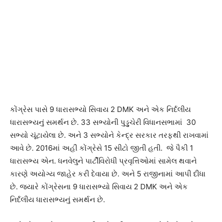
કોંગ્રેસ પાસે 9 ધારાસભ્યો સિવાય 2 DMK અને એક નિર્દલીય
ધારાસભ્યનું સમર્થન છે. 33 સભ્યોની પુડ્ડુચેરી વિધાનસભામાં 30
સભ્યો ચૂંટાયેલા છે. અને 3 સભ્યોને કેન્દ્ર સરકાર તરફથી રાખવામાં
આવે છે. 2016માં અહીં કોંગ્રેસે 15 સીટો જીતી હતી. જે પૈકી 1
ધારાસભ્ય એન. ધનવેલુને પાર્ટીવિરોધી પ્રવૃત્તિઓમાં સામેલ થવાને
કારણે અયોગ્ય જાહેર કરી દેવાયા છે. અને 5 રાજીનામાં આપી દીધા
છે. જયારે કોંગ્રેસના 9 ધારાસભ્યો સિવાય 2 DMK અને એક
નિર્દલીય ધારાસભ્યનું સમર્થન છે.