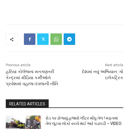
Previous article
Next article
હરિયા કોલેજના મતગણતરી
દેશમાં નવું અભિયાન: ગો
કેન્દ્રમાં મીડિયા કર્મીઓને
ઇલેકટ્રિક
પ્રવેશમાં વહાલા-દવલાની નીતિ
RELATED ARTICLES
રોડ પર ઢોળાયું હજારો લીટર મોંઘુ તેલ ! મફતમાં
તેલ લૂંટવા લોકો વચ્ચે થઈ ભારે પડાપડી – VIDEO