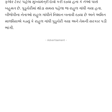
ફ્લોર ટેસ્ટ પહેલા મુખ્યમંત્રી દાવો કરી રહ્યા હતા કે તેઓ પાસે
બહુમત છે. પુડ્ડુચેરીમાં થોડા સમય પહેલા જ રાહુલ ગાંધી ગયા હતા.
બીજેપીના નેતાઓ રાહુલ ગાંધીને નિશાન બનાવી રહ્યા છે અને અમિત
માલવિયએ કહ્યું કે રાહુલ ગાંધી પુડ્ડુચેરી ગયા અને તેમની સરકાર પડી
ભાંગી.
- Advertisement -