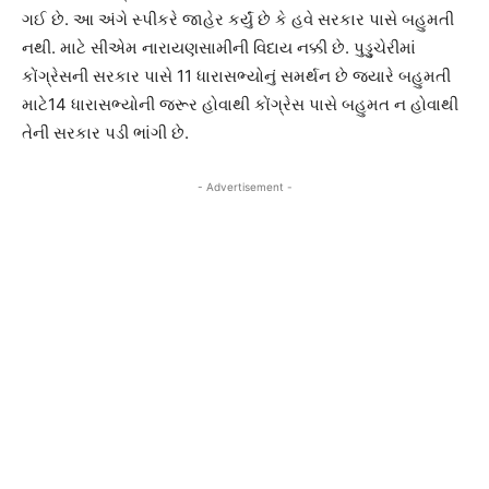
ગઈ છે. આ અંગે સ્પીકરે જાહેર કર્યું છે કે હવે સરકાર પાસે બહુમતી
નથી. માટે સીએમ નારાયણસામીની વિદાય નક્કી છે. પુડ્ડુચેરીમાં
કોંગ્રેસની સરકાર પાસે 11 ધારાસભ્યોનું સમર્થન છે જયારે બહુમતી
માટે14 ધારાસભ્યોની જરૂર હોવાથી કોંગ્રેસ પાસે બહુમત ન હોવાથી
તેની સરકાર પડી ભાંગી છે.
- Advertisement -