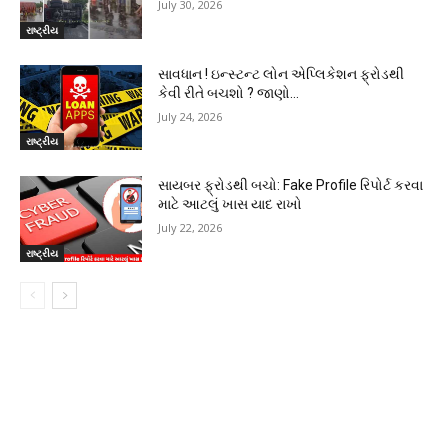
July 30, 2026
રાષ્ટ્રીય
સાવધાન ! ઇન્સ્ટન્ટ લોન એપ્લિકેશન ફ્રોડથી
કેવી રીતે બચશો ? જાણો…
July 24, 2026
રાષ્ટ્રીય
સાયબર ફ્રોડથી બચો: Fake Profile રિપોર્ટ કરવા
માટે આટલું ખાસ યાદ રાખો
July 22, 2026
રાષ્ટ્રીય