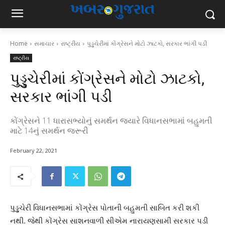
Home
સમાચાર
રાષ્ટ્રીય
પુડ્ડુચેરીમાં કોંગ્રેસને મોટો ઝાટકો, સરકાર ભાંગી પડી
રાષ્ટ્રીય
પુડ્ડુચેરીમાં કોંગ્રેસને મોટો ઝાટકો,
સરકાર ભાંગી પડી
કોંગ્રેસને 11 ધારાસભ્યોનું સમર્થન જયારે વિધાનસભામાં બહુમતી
માટે 14નું સમર્થન જરૂરી
February 22, 2021
પુડ્ડુચેરી વિધાનસભામાં કોંગ્રેસ પોતાની બહુમતી સાબિત કરી શકી
નથી. જેથી કોંગ્રેસ સાશનવાળી સીએમ નારાયણસામી સરકાર પડી