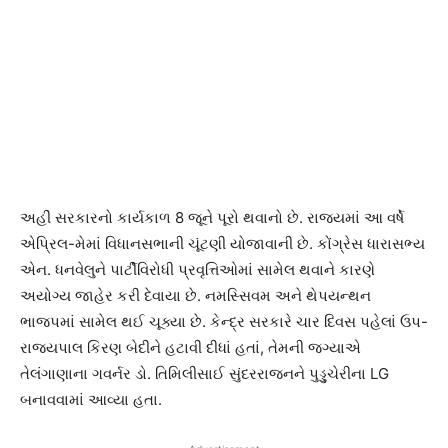
અહીં સરકારનો કાર્યકાળ 8 જૂને પૂરો થવાનો છે. રાજ્યમાં આ વર્ષે
એપ્રિલ-મેમાં વિધાનસભાની ચૂંટણી યોજાવાની છે. કોંગ્રેસ ધારાસભ્ય
એન. ધનવેલુને પાર્ટીવિરોધી પ્રવૃત્તિઓમાં સામેલ થવાને કારણે
અયોગ્ય જાહેર કરી દેવાયા છે. નમસ્સિવમ અને થેપયન્થન
ભાજપમાં સામેલ થઈ ચૂક્યા છે. કેન્દ્ર સરકારે ચાર દિવસ પહેલાં ઉપ-
રાજ્યપાલ કિરણ બેદીને હટાવી દીધાં હતાં, તેમની જગ્યાએ
તેલંગાણાના ગવર્નર ડો. તિમિલીસાઈ સુંદરરાજનને પુડ્ડુચેરીના LG
બનાવવામાં આવ્યા હતા.