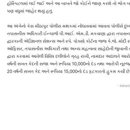
હોસ્પિટલમાં લઈ જઈ અને આ બાબતે જો કોઈને જાણ કરશે તો ભોગ બન
પણ વધુમાં જાહેર થયું હતું.
આ અંગેનો કેસ મીઠાપુર પોલીસ મથકમાં નોંધાવવામાં આવતા પોલીસે દુષ્
તપાસનીસ અધિકારી ઈન્ચાર્જ પી.આઈ. એમ.ડી. મકવાણા દ્વારા તપાસના અંતે
દ્વારકાની એડિશનલ સેશન્સ અને સ્પે. પોક્સો કોર્ટના જજ કે.જે. મોદ
ઓફિસર, તપાસનીસ અધિકારી તથા અન્ય મહત્વના સાહેદોની જુબાની 
દ્વારા કરવામાં આવેલી વિવિધ દલીલોને ગ્રહ રાખી, નામદાર અદાલતે આર
વર્ષની સખત કેદની સજા અને રૂપિયા 10,000નો દંડ તથા આરોપી નૂરજહાં
20 વર્ષની સખત કેદ અને રૂપિયા 15,000નો દંડ ફટકારતો હુકમ કર્યો છે
- Advert