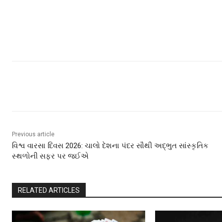
Share
Previous article
વિશ્વ વારસા દિવસ 2026: ચાલો દેશના પંદર સૌથી અદ્ભુત સાંસ્કૃતિક
સ્થળોની સફર પર જઈએ
RELATED ARTICLES