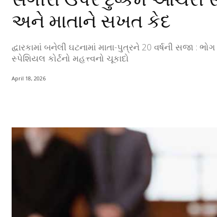
અને માતાને સખત કેદ
દ્વારકામાં બનેલી ઘટનામાં માતા-પુત્રને 20 વર્ષની સજા : ભો
સ્પેશિયલ કોર્ટનો મહત્ત્વનો ચૂકાદો
April 18, 2026
Share