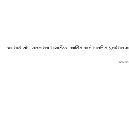
આ સાથે ભોગ બનનારના સામાજિક, આર્થિક અને માનસિક પુનર્વસન માટે
- Advert