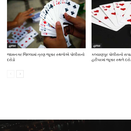
હાલાર
હાલાર
જામનગર જિલ્લામાં ત્રણ જૂગાર સ્થળોએ પોલીસનો
કલ્યાણપુર પોલીસનો સપાટ
દરોડો
હરીપરમાં જૂગાર સ્થળે દરો