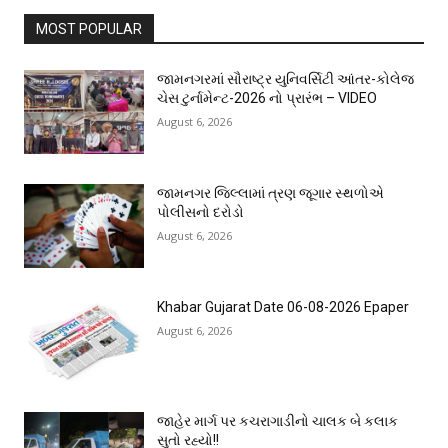
MOST POPULAR
જામનગરમાં સૌરાષ્ટ્ર યુનિવર્સિટી આંતર-કોલેજ
ચેસ ટુર્નામેન્ટ-2026 નો પ્રારંભ – VIDEO
August 6, 2026
જામનગર જિલ્લામાં ત્રણ જૂગાર સ્થળોએ
પોલીસનો દરોડો
August 6, 2026
Khabar Gujarat Date 06-08-2026 Epaper
August 6, 2026
જાહેર માર્ગ પર કચરાગાડીનો ચાલક બે કલાક
સુતો રહ્યો!!