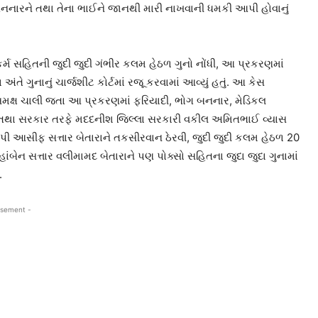
નારને તથા તેના ભાઈને જાનથી મારી નાખવાની ધમકી આપી હોવાનું
કર્મ સહિતની જુદી જુદી ગંભીર કલમ હેઠળ ગુનો નોંધી, આ પ્રકરણમાં
 ગુનાનું ચાર્જશીટ કોર્ટમાં રજૂ કરવામાં આવ્યું હતું. આ કેસ
ી સમક્ષ ચાલી જતા આ પ્રકરણમાં ફરિયાદી, ભોગ બનનાર, મેડિકલ
તથા સરકાર તરફે મદદનીશ જિલ્લા સરકારી વકીલ અમિતભાઈ વ્યાસ
ોપી આસીફ સત્તાર બેતારાને તકસીરવાન ઠેરવી, જુદી જુદી કલમ હેઠળ 20
બેન સત્તાર વલીમામદ બેતારાને પણ પોક્સો સહિતના જુદા જુદા ગુનામાં
.
isement -