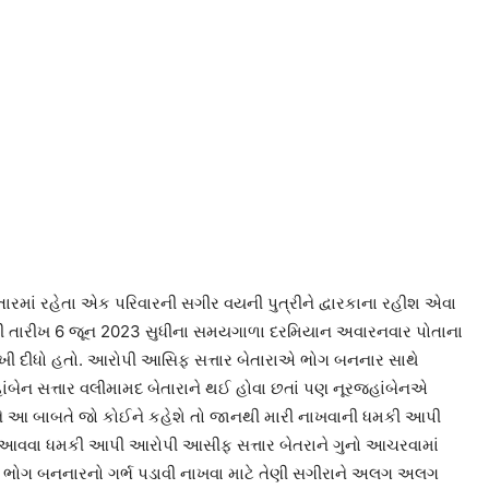
ારમાં રહેતા એક પરિવારની સગીર વયની પુત્રીને દ્વારકાના રહીશ એવા
 થી તારીખ 6 જૂન 2023 સુધીના સમયગાળા દરમિયાન અવારનવાર પોતાના
્ભ રાખી દીધો હતો. આરોપી આસિફ સત્તાર બેતારાએ ભોગ બનનાર સાથે
ાંબેન સત્તાર વલીમામદ બેતારાને થઈ હોવા છતાં પણ નૂરજહાંબેનએ
 આ બાબતે જો કોઈને કહેશે તો જાનથી મારી નાખવાની ધમકી આપી
ે આવવા ધમકી આપી આરોપી આસીફ સત્તાર બેતરાને ગુનો આચરવામાં
માટે ભોગ બનનારનો ગર્ભ પડાવી નાખવા માટે તેણી સગીરાને અલગ અલગ