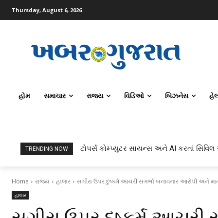
Thursday, August 6, 2026
હોમ
સમાચાર
રાજ્ય
વિડિઓ
બિઝનેસ
હે
ટોપર્સ કોમ્પ્યુટર સાયન્સ અને AI કરતાં સિવિલ
TRENDING NOW
Home
રાજ્ય
હાલાર
સગીરા ઉપર દુષ્કર્મ આચરી સગર્ભા બનાવનાર આરોપી અને મા
હાલાર
સગીરા ઉપર દુષ્કર્મ આચરી