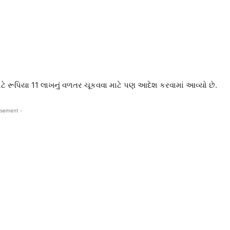
 રૂપિયા 11 લાખનું વળતર ચૂકવવા માટે પણ આદેશ કરવામાં આવ્યો છે.
isement -