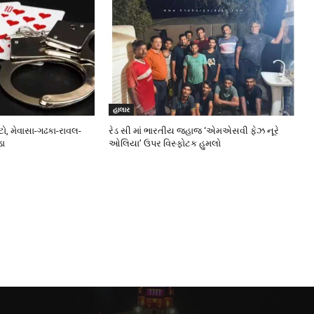
હાલાર
ો, મેવાસા-ગઢકા-રાવલ-
રેડ સી માં ભારતીય જહાજ ‘એમએસવી ફેઝ નૂરે
ડા
ઓલિયા’ ઉપર વિસ્ફોટક હુમલો