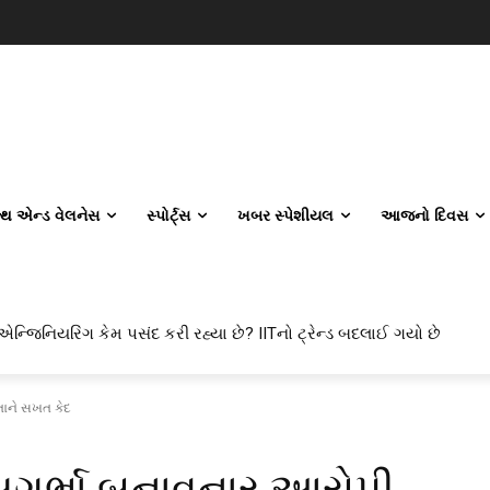
લ્થ એન્ડ વેલનેસ
સ્પોર્ટ્સ
ખબર સ્પેશીયલ
આજનો દિવસ
 એન્જિનિયરિંગ કેમ પસંદ કરી રહ્યા છે? IITનો ટ્રેન્ડ બદલાઈ ગયો છે
તાને સખત કેદ
 સગર્ભા બનાવનાર આરોપી