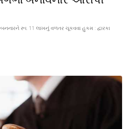
ગ બનનારને રૂા. 11 લાખનું વળતર ચૂકવવા હુકમ : દ્વારકા