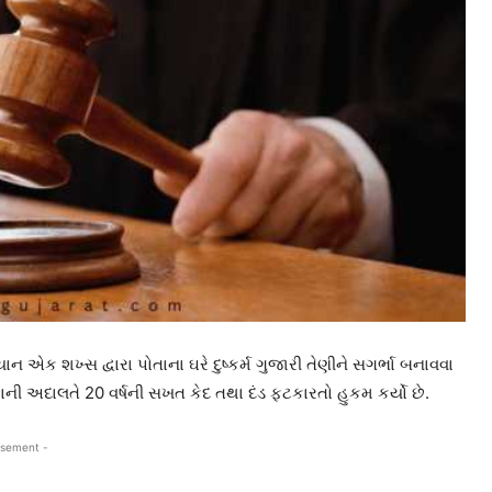
ન એક શખ્સ દ્વારા પોતાના ઘરે દુષ્કર્મ ગુજારી તેણીને સગર્ભા બનાવવા
 અદાલતે 20 વર્ષની સખત કેદ તથા દંડ ફટકારતો હુકમ કર્યો છે.
isement -