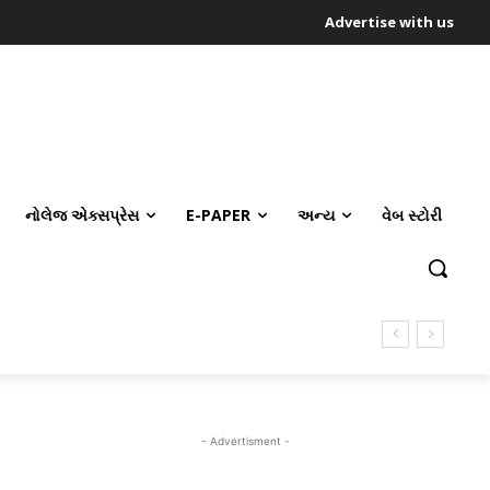
Advertise with us
નોલેજ એક્સપ્રેસ
E-PAPER
અન્ય
વેબ સ્ટોરી
- Advertisment -