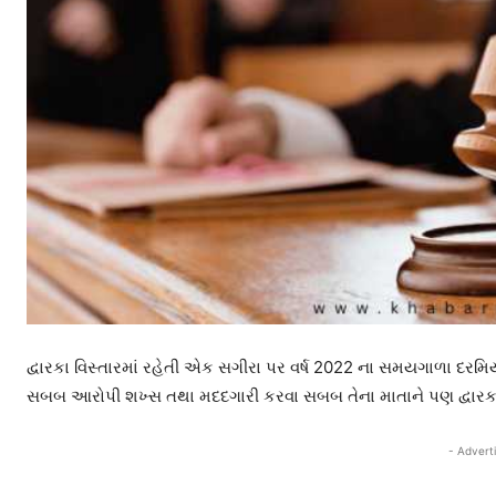
દ્વારકા વિસ્તારમાં રહેતી એક સગીરા પર વર્ષ 2022 ના સમયગાળા દરમિયા
સબબ આરોપી શખ્સ તથા મદદગારી કરવા સબબ તેના માતાને પણ દ્વારકાની
- Advert