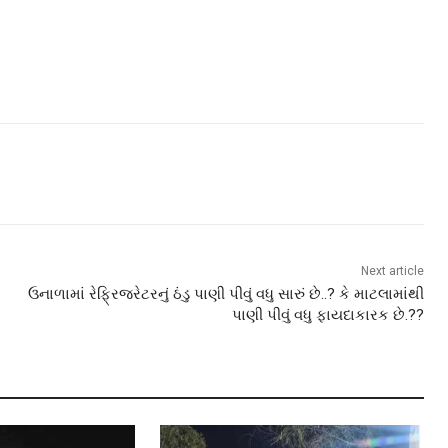
Next article
ઉનાળામાં રેફ્રિજરેટરનું ઠંડુ પાણી પીવું વધુ સારું છે..? કે માટલામાંથી
પાણી પીવું વધુ ફાયદાકારક છે.??