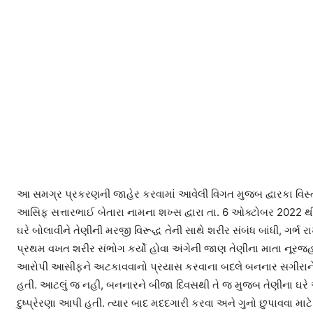
આ સમગ્ર પ્રકરણની જાહેર કરવામાં આવેલી વિગત મુજબ દ્વારકા વિસ્ત
આસિફ સત્તારભાઈ બેતારા નામના શખ્સ દ્વારા તા. 6 ઓક્ટોબર 2022
ઘરે બોલાવીને તેણીની મરજી વિરૂદ્ધ તેની સાથે શરીર સંબંધ બાંધી, ગર
પ્રથમ વખત શરીર સંભોગ કર્યો હોવા અંગેની જાણ તેણીના માતા નૂરજહ
આરોપી આસીફને અટકાવવાનો પ્રયાસ કરવાના બદલે બનનાર સગીરાને
હતી. આટલું જ નહીં, બનનારને બીજા દિવસથી તે જ મુજબ તેણીના ઘર
દુષ્પ્રેરણા આપી હતી. ત્યાર બાદ મદદગારી કરવા અને ગુનો છુપાવવા 