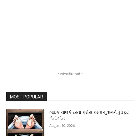
- Advertisment -
MOST POPULAR
બાઇક ચાલકે રસ્તો ક્રોસ કરતા યુવાનને હડફેટ
લેતાં મોત
August 10, 2026