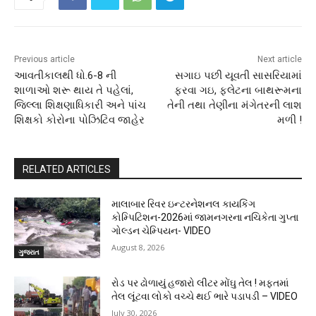
Previous article
Next article
આવતીકાલથી ધો.6-8 ની
સગાઇ પછી યૂવતી સાસરિયામાં
શાળાઓ શરૂ થાય તે પહેલાં,
ફરવા ગઇ, ફલેટના બાથરૂમના
જિલ્લા શિક્ષણાધિકારી અને પાંચ
તેની તથા તેણીના મંગેતરની લાશ
શિક્ષકો કોરોના પોઝિટિવ જાહેર
મળી !
RELATED ARTICLES
માલાબાર રિવર ઇન્ટરનેશનલ કાયકિંગ
કોમ્પિટિશન-2026માં જામનગરના નચિકેતા ગુપ્તા
ગોલ્ડન ચેમ્પિયન- VIDEO
August 8, 2026
ગુજરાત
રોડ પર ઢોળાયું હજારો લીટર મોંઘુ તેલ ! મફતમાં
તેલ લૂંટવા લોકો વચ્ચે થઈ ભારે પડાપડી – VIDEO
July 30, 2026