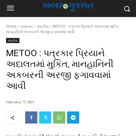
Home
સમાચાર
રાષ્ટ્રીય
METOO : પત્રકાર પ્રિયાને અદાલતમાં મુકિત,
માનહાનિની અકબરની અરજી ફગાવવામાં આવી
રાષ્ટ્રીય
METOO : પત્રકાર પ્રિયાને
અદાલતમાં મુકિત, માનહાનિની
અકબરની અરજી ફગાવવામાં
આવી
February 17, 2021