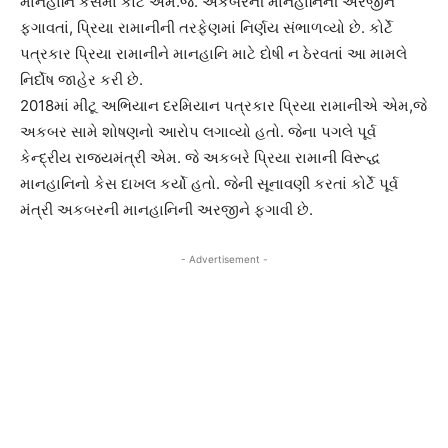
માનહાનિ કેસમાં કોર્ટે એમ.જે. અકબરની માનહાનિની અરજીને
ફગાવતાં, પ્રિયા રામાનીની તરફેણમાં નિર્ણય સંભાળવ્યો છે. કોર્ટે
પત્રકાર પ્રિયા રામાનીને માનહાનિ માટે દોષી ન ઠેરવતાં આ મામલે
નિર્દોષ જાહેર કરી છે.
2018માં મીટૂ અભિયાન દરમિયાન પત્રકાર પ્રિયા રામાનીએ એમ,જે
અકબર સામે શોષણનો આરોપ લગાવ્યો હતો. જેના પગલે પૂર્વ
કેન્દ્રીય રાજ્યમંત્રી એમ. જે અકબરે પ્રિયા રામાની વિરૂદ્ધ
માનહાનિનો કેસ દાખલ કર્યો હતો. જેની સૂનાવણી કરતાં કોર્ટે પૂર્વ
મંત્રી અકબરની માનહાનિની અરજીને ફગાવી છે.
- Advertisement -