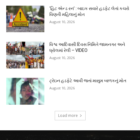
‘હિટ એન્ડ રન’ : બાઇક સવારે હડફેટ લેતાં કચરો
વિણતી મહિલાનું મોત
August 10, 2026
વિશ્વ આદિવાસી દિવસ નિમિતે જામનગર અને
ધ્રોલમાં રેલી – VIDEO
August 10, 2026
ટ્રેઇન હડફેટે આવી જતાં માસુમ બાળકનું મોત
August 10, 2026
Load more