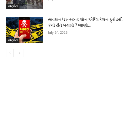
રાષ્ટ્રીય
સાવધાન ! ઇન્સ્ટન્ટ લોન એપ્લિકેશન ફ્રોડથી
કેવી રીતે બચશો ? જાણો…
July 24, 2026
રાષ્ટ્રીય