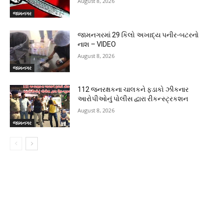
August 8, 2026
જામનગર
જામનગરમાં 29 કિલો અખાદ્ય પનીર-બટરનો
નાશ – VIDEO
August 8, 2026
જામનગર
112 જનરક્ષકના ચાલકને ફડાકો ઝીકનાર
આરોપીઓનું પોલીસ દ્વારા રીકન્સ્ટ્રકશન
August 8, 2026
જામનગર