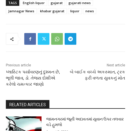
TAGS
English liquor
gujarat
gujarati news
Jamnagar News
khabar gujarat
liquor
news
Previous article
Next article
પ્લાસ્ટિક પર્યાવરણનું દુશ્મન છે,
બે બાઈક વચ્ચે અકસ્માત, ટ્રક
ભૂલી જાવ, ડો. તેજસ દોશીએ
ફરી વળતા યુવકનું મોત
કરેલો ચમત્કાર જાણો
RELATED ARTICLES
જામનગરમાં જૂની અદાવતમાં યુવાન ઉપર તલવાર
વડે હુમલો