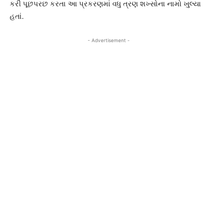
કરી પૂછપરછ કરતા આ પ્રકરણમાં વધુ ત્રણ શખ્સોના નામો ખુલ્યા
હતાં.
- Advertisement -