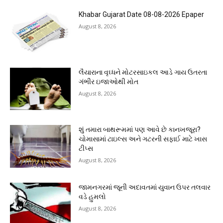
Khabar Gujarat Date 08-08-2026 Epaper
August 8, 2026
લૈયારાના વૃઘ્ધને મોટરસાઇકલ આડે ગાય ઉતરતા
ગંભીર ઇજાઓથી મોત
August 8, 2026
શું તમારા બાથરૂમમાં પણ આવે છે કાનખજૂરા?
ચોમાસામાં ટાઇલ્સ અને ગટરની સફાઈ માટે ખાસ
ટીપ્સ
August 8, 2026
જામનગરમાં જૂની અદાવતમાં યુવાન ઉપર તલવાર
વડે હુમલો
August 8, 2026