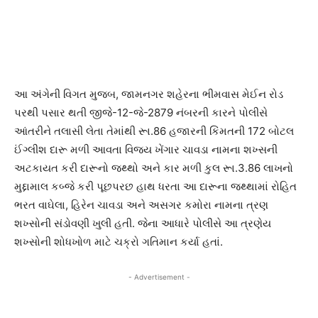
આ અંગેની વિગત મુજબ, જામનગર શહેરના ભીમવાસ મેઈન રોડ
પરથી પસાર થતી જીજે-12-જે-2879 નંબરની કારને પોલીસે
આંતરીને તલાસી લેતા તેમાંથી રૂા.86 હજારની કિંમતની 172 બોટલ
ઈંગ્લીશ દારૂ મળી આવતા વિજય ખેંગાર ચાવડા નામના શખ્સની
અટકાયત કરી દારૂનો જથ્થો અને કાર મળી કુલ રૂા.3.86 લાખનો
મુદ્દામાલ કબ્જે કરી પૂછપરછ હાથ ધરતા આ દારૂના જથ્થામાં રોહિત
ભરત વાઘેલા, હિરેન ચાવડા અને અસગર કમોરા નામના ત્રણ
શખ્સોની સંડોવણી ખુલી હતી. જેના આધારે પોલીસે આ ત્રણેય
શખ્સોની શોધખોળ માટે ચક્રો ગતિમાન કર્યા હતાં.
- Advertisement -