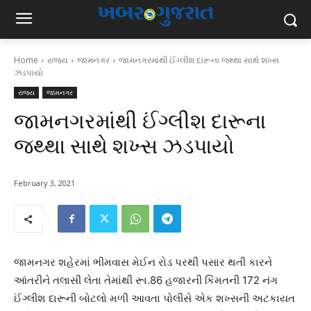
Home
રાજ્ય
જામનગર
જામનગરમાંથી ઈંગ્લીશ દારૂના જથ્થા સાથે શખ્સ
ઝડપાયો
રાજ્ય
જામનગર
જામનગરમાંથી ઈંગ્લીશ દારૂના
જથ્થા સાથે શખ્સ ઝડપાયો
February 3, 2021
જામનગર શહેરમાં ભીમવાસ મેઈન રોડ પરથી પસાર થતી કારને
આંતરીને તલાસી લેતા તેમાંથી રૂા.86 હજારની કિંમતની 172 નંગ
ઈંગ્લીશ દારૂની બોટલો મળી આવતા પોલીસે એક શખ્સની અટકાયત