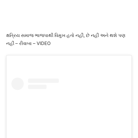
ક્ષત્રિય સમાજ ભાજપાથી વિમુખ હતો નહીં, છે નહીં અને થશે પણ
નહીં – રીવાબા – VIDEO