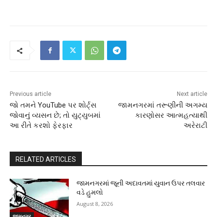
Previous article
Next article
જો તમને YouTube પર શોર્ટ્સ
જામનગરમાં તરૂણીની અગમ્ય
જોવાનું વ્યસન છે; તો યુટ્યુબમાં
કારણોસર આત્મહત્યાથી
આ રીતે કરશો ફેરફાર
અરેરાટી
RELATED ARTICLES
જામનગરમાં જૂની અદાવતમાં યુવાન ઉપર તલવાર
વડે હુમલો
August 8, 2026
જામનગર