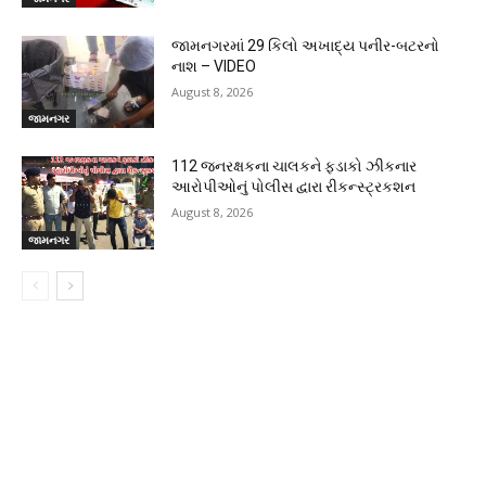
જામનગરમાં 29 કિલો અખાદ્ય પનીર-બટરનો
નાશ – VIDEO
August 8, 2026
જામનગર
112 જનરક્ષકના ચાલકને ફડાકો ઝીકનાર
આરોપીઓનું પોલીસ દ્વારા રીકન્સ્ટ્રકશન
August 8, 2026
જામનગર