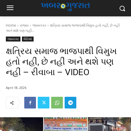
Home
રાજ્ય
જામનગર
ક્ષત્રિય સમાજ ભાજપાથી વિમુખ હતો નહીં, છે નહીં
અને થશે પણ નહીં...
જામનગર
વિડિઓ
ક્ષત્રિય સમાજ ભાજપાથી વિમુખ
હતો નહીં, છે નહીં અને થશે પણ
નહીં – રીવાબા – VIDEO
April 18, 2026