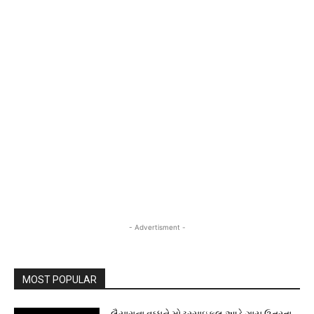
- Advertisment -
MOST POPULAR
લૈયારાના વૃઘ્ધને મોટરસાઇકલ આડે ગાય ઉતરતા