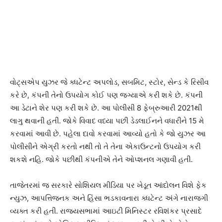
વોટ્સએપ યુઝર જે ક્ધટેન્ટ અપલોડ, સબમિટ, સ્ટોર, સેન્ડ કે રિસીવ
કરે છે, કંપની તેનો ઉપયોગ કોઈ પણ જગ્યાએ કરી શકે છે. કંપની
આ ડેટાને શેર પણ કરી શકે છે. આ પોલીસી 8 ફેબ્રુઆરી 2021થી
લાગુ થવાની હતી. જોકે વિવાદ વધ્યા પછી ડેડલાઈનને વધારીને 15 મે
કરવામાં આવી છે. પહેલા દાવો કરવામાં આવ્યો હતો કે જો યુઝર આ
પોલીસીને એગ્રી કરતો નથી તો તે તેના એકાઉન્ટનો ઉપયોગ કરી
શકશે નહિ. જોકે પછીથી કંપનીએ તેને ઓપ્શનલ ગણાવી હતી.
તાજેતરમાં જ સરકારે સોશિયલ મીડિયા પર ખેડૂત આંદોલન વિશે ફેક
ન્યુઝ, આપત્તિજનક અને હિંસા ભડકાવનારા ક્ધટેન્ટ અંગે નારાજગી
વ્યક્ત કરી હતી. રાજ્યસભામાં આઇટી મિનિસ્ટર રવિશંકર પ્રસાદે