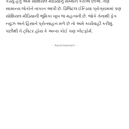
કહ્યું હતું અમે સોશિયલ મીડિયાનું સમ્માન કરીએ છીએ. તેણે
સામાન્ય લોકોને તાકાત આપી છે. ડિજિટલ ઈન્ડિયા પ્રોગ્રામમાં પણ
સોશિયલ મીડિયાની ભૂમિકા ખૂબ જ મહત્વની છે. જોકે તેનાથી ફેક
ન્યુઝ અને હિંસાને પ્રોત્સાહન મળે છે તો અમે કાર્યવાહી કરીશું.
પછીથી તે ટ્વિટર હોય કે અન્ય કોઈ પણ પ્લેટફોર્મ.
- Advertisement -