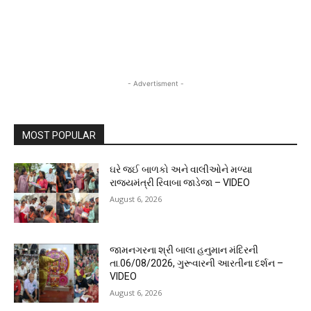
- Advertisment -
MOST POPULAR
ઘરે જઈ બાળકો અને વાલીઓને મળ્યા
રાજ્યમંત્રી રિવાબા જાડેજા – VIDEO
August 6, 2026
જામનગરના શ્રી બાલા હનુમાન મંદિરની
તા.06/08/2026, ગુરૂવારની આરતીના દર્શન –
VIDEO
August 6, 2026