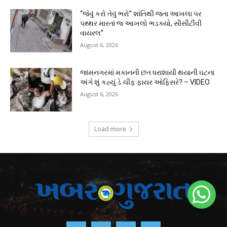
“જેવું કરો તેવું ભરો” શાંતિથી જતા આખલા પર
પથ્થર મારતાં જ આખલો ભડક્યો, સીસીટીવી
વાયરલ”
August 6, 2026
જામનગરમાં મકાનની છત ધરાશાયી થયાની ઘટના
અંગે શું કહ્યું ડે.ચીફ ફાયર ઓફિસરે? – VIDEO
August 6, 2026
Load more