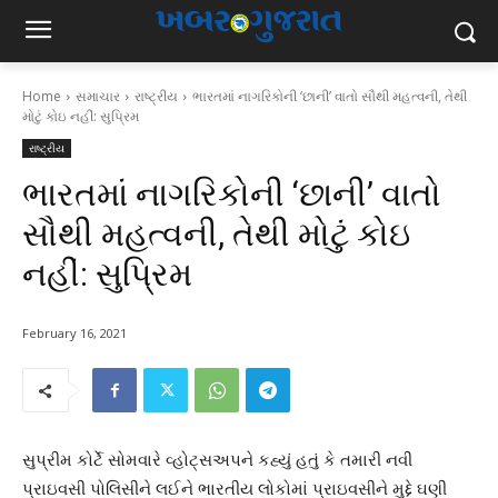
Home
સમાચાર
રાષ્ટ્રીય
ભારતમાં નાગરિકોની ‘છાની’ વાતો સૌથી મહત્વની, તેથી
મોટું કોઇ નહીં: સુપ્રિમ
રાષ્ટ્રીય
ભારતમાં નાગરિકોની ‘છાની’ વાતો
સૌથી મહત્વની, તેથી મોટું કોઇ
નહીં: સુપ્રિમ
February 16, 2021
સુપ્રીમ કોર્ટે સોમવારે વ્હોટ્સઅપને કહ્યું હતું કે તમારી નવી
પ્રાઇવસી પોલિસીને લઈને ભારતીય લોકોમાં પ્રાઇવસીને મુદ્દે ઘણી