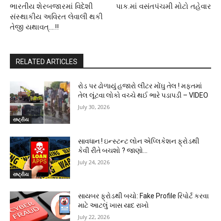
ભારતીય શેરબજારમાં વિદેશી
પાક.માં વસંતપંચમી મોટો તહેવાર
સંસ્થાકીય અવિરત લેવાલી થકી
તેજી યથાવત્.…!!
RELATED ARTICLES
રોડ પર ઢોળાયું હજારો લીટર મોંઘુ તેલ ! મફતમાં
તેલ લૂંટવા લોકો વચ્ચે થઈ ભારે પડાપડી – VIDEO
July 30, 2026
રાષ્ટ્રીય
સાવધાન ! ઇન્સ્ટન્ટ લોન એપ્લિકેશન ફ્રોડથી
કેવી રીતે બચશો ? જાણો…
July 24, 2026
રાષ્ટ્રીય
સાયબર ફ્રોડથી બચો: Fake Profile રિપોર્ટ કરવા
માટે આટલું ખાસ યાદ રાખો
July 22, 2026