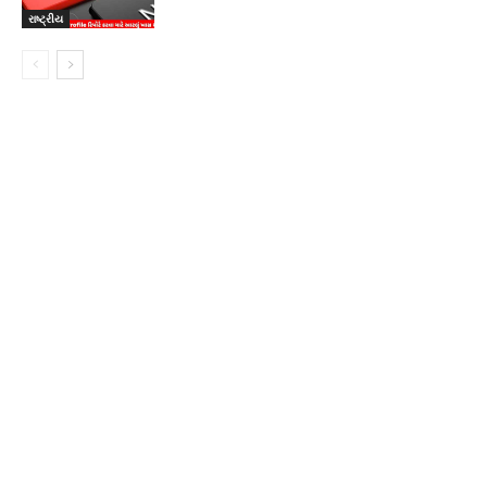
રાષ્ટ્રીય