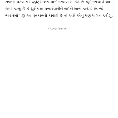
નબળા પડવા પર વ્હોટ્સઅપ પાસે જવાબ માગ્યો છે. વ્હોટ્સઅપે આ
અંગે કહ્યું છે કે યુરોપમાં પ્રાઈવસીને લઈને ખાસ કાયદો છે. જો
ભારતમાં પણ આ પ્રકારનો કાયદો છે તો અમે એનું પણ પાલન કરીશું.
- Advertisement -