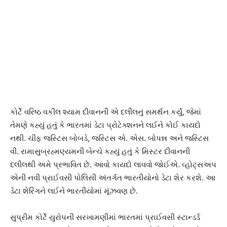
કોર્ટે વરિષ્ઠ વકીલ શ્યામ દીવાનની એ દલીલનું સમર્થન કર્યું, જેમાં
તેમણે કહ્યું હતું કે ભારતમાં ડેટા પ્રોટેક્શનને લઈને કોઈ કાયદો
નથી. ચીફ જસ્ટિસ બોબડે, જસ્ટિસ એ. એસ. બોપન્ન અને જસ્ટિસ
વી. રામાસુબ્રહ્મણ્યમની બેન્ચે કહ્યું હતું કે મિસ્ટર દીવાનની
દલીલથી અમે પ્રભાવિત છે. આવો કાયદો લાવવો જોઈએ. વ્હોટ્સઅપ
એની નવી પ્રાઈવસી પોલિસી અંતર્ગત ભારતીયોનો ડેટા શેર કરશે. આ
ડેટા શેરિંગને લઈને ભારતીયોમાં મૂંઝવણ છે.
સુપ્રીમ કોર્ટે યુરોપની સરખામણીમાં ભારતમાં પ્રાઈવસી સ્ટાન્ડર્ડ