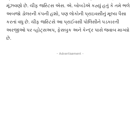
મૂંઝવણો છે. ચીફ જસ્ટિસ એસ. એ. બોબડેએ કહ્યું હતું કે તમે ભલે
અબજો ડોલરની કંપની હશો, પણ લોકોની પ્રાઇવસીનું મૂલ્ય પૈસા
કરતાં વધુ છે. ચીફ જસ્ટિસે આ પ્રાઈવસી પોલિસીને પડકારતી
અરજીઓ પર વ્હોટ્સઅપ, ફેસબુક અને કેન્દ્ર પાસે જવાબ માગ્યો
છે.
- Advertisement -