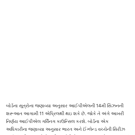
બોર્ડના સૂત્રોના જણાવ્યા અનુસાર આઈપીએલની 14મી સિઝનની
શરૂઆત આગામી 11 એપ્રિલથી થઇ શકે છે. જોકે તે અંગે આખરી
નિર્ણય આઈપીએલ ગર્વિંનગ કાઉન્સિલ કરશે. બોર્ડના એક
અધિકારીના જણાવ્યા અનુસાર ભારત અને ઈંગ્લેન્ડ વચ્ચેની સિરીઝ