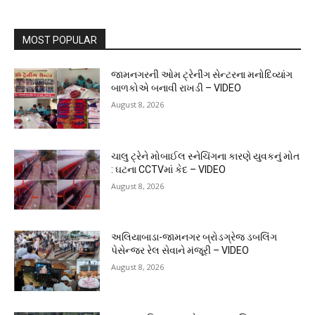
MOST POPULAR
જામનગરની ઓમ ટ્રેનીંગ સેન્ટરના મનોદિવ્યાંગ
બાળકોએ બનાવી રાખડી – VIDEO
August 8, 2026
ચાલુ ટ્રેને મોબાઈલ સ્નેચિંગના કારણે યુવકનું મોત
: ઘટના CCTVમાં કેદ – VIDEO
August 8, 2026
અલિયાબાડા-જામનગર બ્રોડગ્રેજ ડબલિંગ
પેસેન્જર રેલ સેવાને મંજૂરી – VIDEO
August 8, 2026