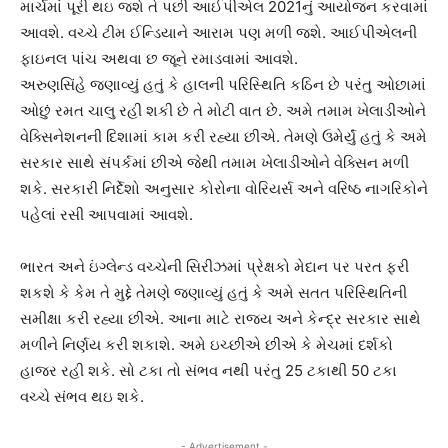
માર્ચમાં પૂરી થઇ જશે તે પછી આઈપીએલ 2021નું આયોજન કરવામાં
આવશે. વચ્ચે ટીમ ઈન્ડિયાને આરામ પણ મળી જશે. આઈપીએલની
ફાઇનલ પાંચ અથવા છ જૂને રમાડવામાં આવશે.
અરુણસિંહે જણાવ્યું હતું કે હાલની પરિસ્થિતિ કઠિન છે પરંતુ ઓછામાં
ઓછું રમત ચાલુ રહી શકી છે તે મોટી વાત છે. અમે તમામ ખેલાડીઓને
વેક્સિનેશનની દિશામાં કામ કરી રહ્યા છીએ. તેમણે ઉમેર્યું હતું કે અમે
સરકાર સાથે સંપર્કમાં છીએ જેથી તમામ ખેલાડીઓને વેક્સિન મળી
શકે. સરકારી નિર્દેશો અનુસાર કોરોના વોરિયર્સ અને વરિષ્ઠ નાગરિકોને
પહેલાં રસી આપવામાં આવશે.
ભારત અને ઇંગ્લેન્ડ વચ્ચેની સિરીઝમાં પ્રેક્ષકો મેદાન પર પરત ફરી
શકશે કે કેમ તે મુદ્દે તેમણે જણાવ્યું હતું કે અમે સતત પરિસ્થિતિની
સમીક્ષા કરી રહ્યા છીએ. આના માટે રાજ્ય અને કેન્દ્ર સરકાર સાથે
મળીને નિર્ણય કરી શકાશે. અમે ઇચ્છીએ છીએ કે મેચમાં દર્શકો
હાજર રહી શકે. સો ટકા તો સંભવ નથી પરંતુ 25 ટકાથી 50 ટકા
વચ્ચે સંભવ થઇ શકે.
- Advertisement -