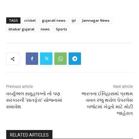
TAGS
cricket
gujarati news
ipl
Jamnagar News
khabar gujarat
news
Sports
Previous article
Next article
વર્ચ્યુઅલ સમુહલગ્નો નો પણ
ભારતના ઈતિહાસમાં પ્રથમ
સરકારની ‘સાતફેરા’ યોજનામાં
વખત રજુ થયેલ પેપરલેસ
સમાવેશ
બજેટમાં ખેડૂતો માટે મોટી
જાહેરાત
RELATED ARTICLES