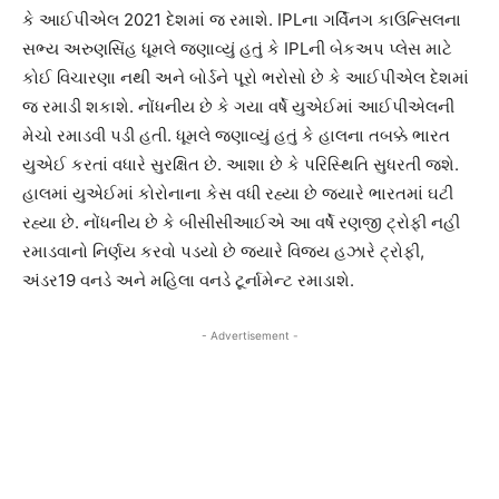
કે આઈપીએલ 2021 દેશમાં જ રમાશે. IPLના ગર્વિંનગ કાઉન્સિલના
સભ્ય અરુણસિંહ ધૂમલે જણાવ્યું હતું કે IPLની બેકઅપ પ્લેસ માટે
કોઈ વિચારણા નથી અને બોર્ડને પૂરો ભરોસો છે કે આઈપીએલ દેશમાં
જ રમાડી શકાશે. નોંધનીય છે કે ગયા વર્ષે યુએઈમાં આઈપીએલની
મેચો રમાડવી પડી હતી. ધૂમલે જણાવ્યું હતું કે હાલના તબક્કે ભારત
યુએઈ કરતાં વધારે સુરક્ષિત છે. આશા છે કે પરિસ્થિતિ સુધરતી જશે.
હાલમાં યુએઈમાં કોરોનાના કેસ વધી રહ્યા છે જ્યારે ભારતમાં ઘટી
રહ્યા છે. નોંધનીય છે કે બીસીસીઆઈએ આ વર્ષે રણજી ટ્રોફી નહી
રમાડવાનો નિર્ણય કરવો પડયો છે જ્યારે વિજય હઝારે ટ્રોફી,
અંડર19 વનડે અને મહિલા વનડે ટૂર્નામેન્ટ રમાડાશે.
- Advertisement -