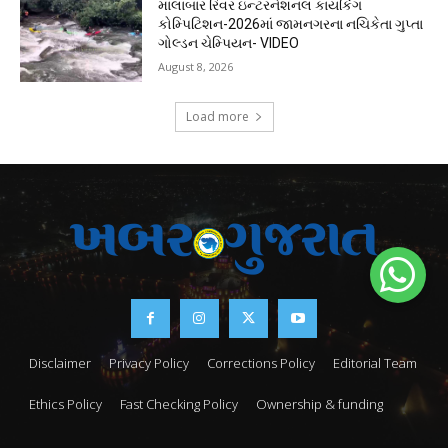
માલાબાર રિવર ઇન્ટરનેશનલ કાયકિંગ
કોમ્પિટિશન-2026માં જામનગરના નચિકેતા ગુપ્તા
ગોલ્ડન ચેમ્પિયન- VIDEO
August 8, 2026
Load more
Disclaimer
Privacy Policy
Corrections Policy
Editorial Team
Ethics Policy
Fast Checking Policy
Ownership & funding