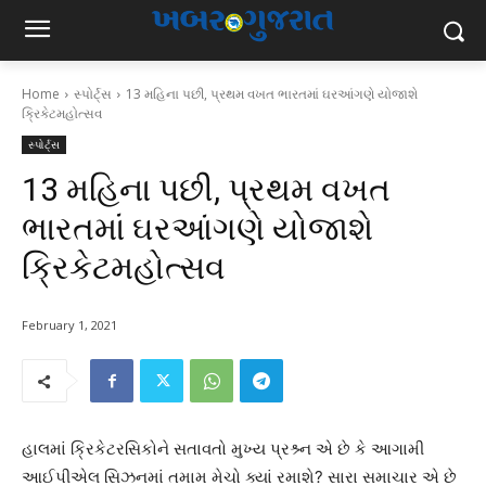
Home
સ્પોર્ટ્સ
13 મહિના પછી, પ્રથમ વખત ભારતમાં ઘરઆંગણે યોજાશે
ક્રિકેટમહોત્સવ
સ્પોર્ટ્સ
13 મહિના પછી, પ્રથમ વખત
ભારતમાં ઘરઆંગણે યોજાશે
ક્રિકેટમહોત્સવ
February 1, 2021
હાલમાં ક્રિકેટરસિકોને સતાવતો મુખ્ય પ્રશ્ર્ન એ છે કે આગામી
આઈપીએલ સિઝનમાં તમામ મેચો ક્યાં રમાશે? સારા સમાચાર એ છે