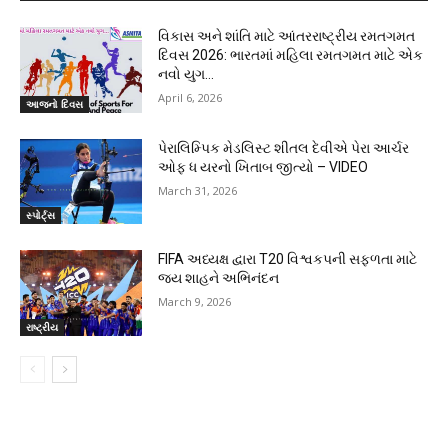
વિકાસ અને શાંતિ માટે આંતરરાષ્ટ્રીય રમતગમત
દિવસ 2026: ભારતમાં મહિલા રમતગમત માટે એક
નવો યુગ…
April 6, 2026
આજનો દિવસ
પેરાલિમ્પિક મેડલિસ્ટ શીતલ દેવીએ પેરા આર્ચર
ઓફ ધ યરનો ખિતાબ જીત્યો – VIDEO
March 31, 2026
સ્પોર્ટ્સ
FIFA અધ્યક્ષ દ્વારા T20 વિશ્વકપની સફળતા માટે
જય શાહને અભિનંદન
March 9, 2026
રાષ્ટ્રીય