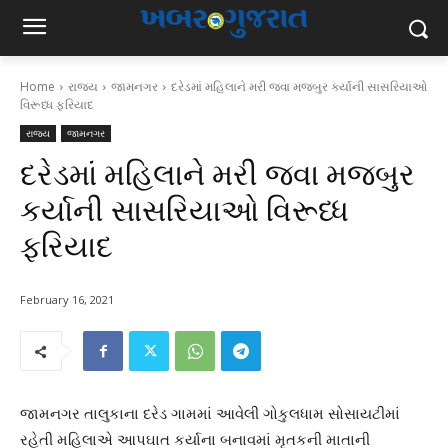
Home
રાજ્ય
જામનગર
દરેડમાં મહિલાને મરી જવા મજબુર કર્યાની સાસરિયાઓ
વિરૂધ્ધ ફરિયાદ
રાજ્ય
જામનગર
દરેડમાં મહિલાને મરી જવા મજબુર
કર્યાની સાસરિયાઓ વિરૂધ્ધ
ફરિયાદ
February 16, 2021
જામનગર તાલુકાના દરેડ ગામમાં આવેલી ગોકુલધામ સોસાયટીમાં
રહેતી મહિલાએ આપઘાત કર્યાના બનાવમાં મૃતકની માતાની