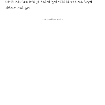
વિરૂધ્ધ મરી જવા મજબુર કર્યાનો ગુનો નોંધી ધરપકડ માટે ચક્રો
ગતિમાન કર્યા હતાં.
- Advertisement -