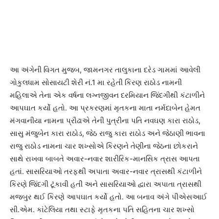
આ અંગેની વિગત મુજબ, જામનગર તાલુકાના દરેડ ગામમાં આવેલી
ગોકુલધામ સોસાયટી શેરી નં.1 મા રહેતી કિરણ રાઠોડ નામની
મહિલાએ તેના એક વર્ષના લગ્નજીવન દરમિયાન જિંદગીથી કંટાળીને
આપઘાત કર્યો હતો. આ પ્રકરણમાં મૃતકના માતા નર્મદાબેન હેમત
મંગવાનીયા નામના પ્રૌઢાએ તેની પુત્રીના પતિ નવઘણ કારા રાઠોડ,
સાસુ મંજુબેન કારા રાઠોડ, જેઠ રાજુ કારા રાઠોડ અને જેઠાણી ભાવના
રાજુ રાઠોડ નામના ચાર શખ્સોએ કિરણને તેણીના જેઠના છોકરાને
સાથે રાખવા બાબતે અવાર-નવાર શારીરિક-માનસિક ત્રાસ આપતા
હતાં. સાસરિયાઓ તરફથી અપાતા અવાર-નવાર ત્રાસથી કંટાળીને
કિરણે જિંદગી ટૂંકાવી હતી અને સાસરિયાઓ દ્વારા અપાતા ત્રાસથી
મજબુર થઈ કિરણે આપઘાત કર્યો હતો. આ બનાવ અંગે પીએસઆઈ
સી.એમ. કાંટેલિયા તથા સ્ટાફે મૃતકના પતિ સહિતના ચાર શખ્સો