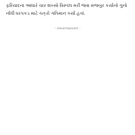
ફરિયાદના આધારે ચાર શખ્સો વિરૂધ્ધ મરી જવા મજબુર કર્યાનો ગુનો
નોંધી ધરપકડ માટે ચક્રો ગતિમાન કર્યા હતાં.
- Advertisement -