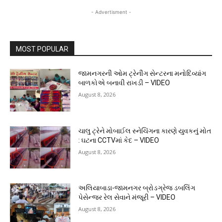
- Advertisment -
MOST POPULAR
જામનગરની ઓમ ટ્રેનીંગ સેન્ટરના મનોદિવ્યાંગ
બાળકોએ બનાવી રાખડી – VIDEO
August 8, 2026
ચાલુ ટ્રેને મોબાઈલ સ્નેચિંગના કારણે યુવકનું મોત
: ઘટના CCTVમાં કેદ – VIDEO
August 8, 2026
અલિયાબાડા-જામનગર બ્રોડગ્રેજ ડબલિંગ
પેસેન્જર રેલ સેવાને મંજૂરી – VIDEO
August 8, 2026