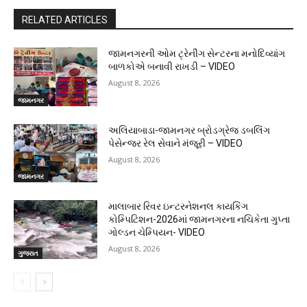
RELATED ARTICLES
જામનગરની ઓમ ટ્રેનીંગ સેન્ટરના મનોદિવ્યાંગ
બાળકોએ બનાવી રાખડી – VIDEO
August 8, 2026
જામનગર
અલિયાબાડા-જામનગર બ્રોડગ્રેજ ડબલિંગ
પેસેન્જર રેલ સેવાને મંજૂરી – VIDEO
August 8, 2026
જામનગર
માલાબાર રિવર ઇન્ટરનેશનલ કાયકિંગ
કોમ્પિટિશન-2026માં જામનગરના નચિકેતા ગુપ્તા
ગોલ્ડન ચેમ્પિયન- VIDEO
August 8, 2026
ગુજરાત