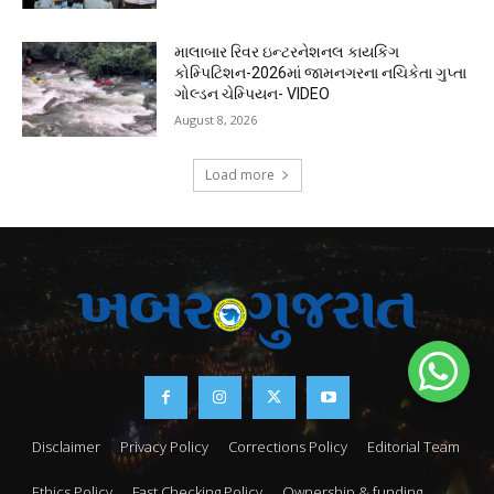
માલાબાર રિવર ઇન્ટરનેશનલ કાયકિંગ
કોમ્પિટિશન-2026માં જામનગરના નચિકેતા ગુપ્તા
ગોલ્ડન ચેમ્પિયન- VIDEO
August 8, 2026
Load more
Disclaimer
Privacy Policy
Corrections Policy
Editorial Team
Ethics Policy
Fast Checking Policy
Ownership & funding