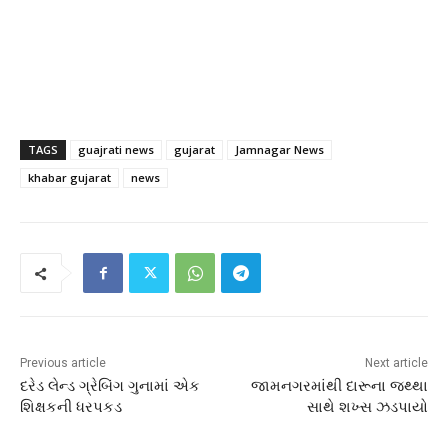
TAGS
guajrati news
gujarat
Jamnagar News
khabar gujarat
news
Previous article
Next article
દરેડ લેન્ડ ગ્રેબિંગ ગુનામાં એક
જામનગરમાંથી દારૂના જથ્થા
શિક્ષકની ધરપકડ
સાથે શખ્સ ઝડપાયો