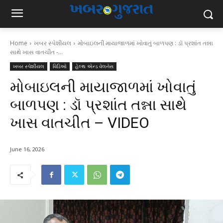
Home
ખબર સ્પેશીયલ
મોબાઇલની માયાજાળમાં ખોવાતું બાળપણ : ડૉ પ્રશાંત તન્ના
સાથે ખાસ વાતચીત -...
ખબર સ્પેશીયલ
વિડિઓ
હેલ્થ એન્ડ વેલનેસ
મોબાઇલની માયાજાળમાં ખોવાતું
બાળપણ : ડૉ પ્રશાંત તન્ના સાથે
ખાસ વાતચીત – VIDEO
June 16, 2026