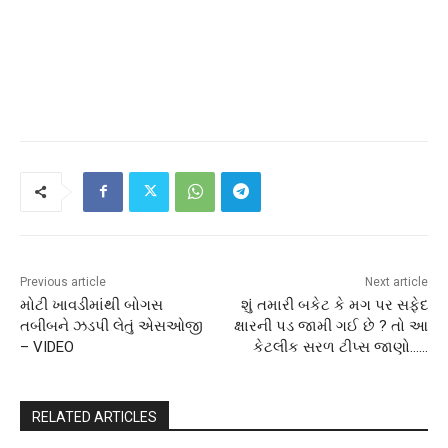
Previous article
Next article
મોટી ખાવડીમાંથી બોગસ
શું તમારી બકેટ કે મગ પર સફેદ
તબીબને ઝડપી લેતું એસઓજી
ક્ષારની પડ જામી ગઈ છે ? તો આ
– VIDEO
કેટલીક સરળ ટીપ્સ જાણો……
RELATED ARTICLES