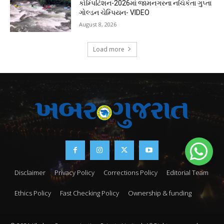
કોમ્પિટિશન-2026માં જામનગરના નચિકેતા ગુપ્તા
ગોલ્ડન ચેમ્પિયન- VIDEO
August 8, 2026
Load more
Disclaimer
Privacy Policy
Corrections Policy
Editorial Team
Ethics Policy
Fast Checking Policy
Ownership & funding