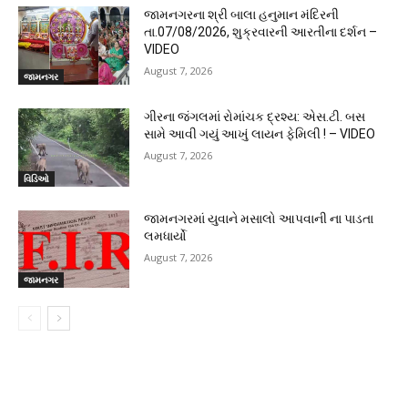
જામનગરના શ્રી બાલા હનુમાન મંદિરની
તા.07/08/2026, શુક્રવારની આરતીના દર્શન –
VIDEO
August 7, 2026
જામનગર
ગીરના જંગલમાં રોમાંચક દ્રશ્ય: એસ.ટી. બસ
સામે આવી ગયું આખું લાયન ફેમિલી ! – VIDEO
August 7, 2026
વિડિઓ
જામનગરમાં યુવાને મસાલો આપવાની ના પાડતા
લમધાર્યો
August 7, 2026
જામનગર