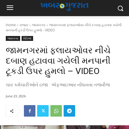
Home
રાજ્ય
જામનગર
જામનગરમાં ફ્લાયઓવર નીચે દબાણ હટાવવા ગયેલી
મનપાની ટૂકડી ઉપર હુમલો - VIDEO
જામનગર
વિડિઓ
જામનગરમાં ફ્લાયઓવર નીચે
દબાણ હટાવવા ગયેલી મનપાની
ટૂકડી ઉપર હુમલો – VIDEO
ચાર કર્મચારીઓને ઇજા : એફઆઇઆર નોંધાવવા તજવીજ
June 23, 2026