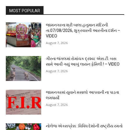
MOST POPULAR
જામનગરના શ્રી બાલા હનુમાન મંદિરની
તા.07/08/2026, શુક્રવારની આરતીના દર્શન –
VIDEO
August 7, 2026
ગીરના જંગલમાં રોમાંચક દ્રશ્ય: એસ.ટી. બસ
સામે આવી ગયું આખું લાયન ફેમિલી ! – VIDEO
August 7, 2026
જામનગરમાં યુવાને મસાલો આપવાની ના પાડતા
લમધાર્યો
August 7, 2026
નોલેજ એક્સપ્રેસ : વિવિધ દેશોની રાષ્ટ્રીય રમતો