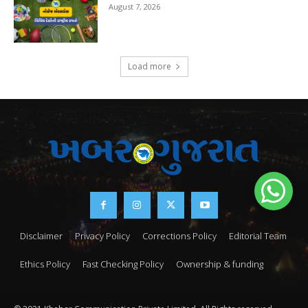
August 7, 2026
Load more
Disclaimer
Privacy Policy
Corrections Policy
Editorial Team
Ethics Policy
Fast Checking Policy
Ownership & funding