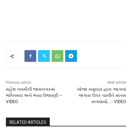
Previous article
Next article
મહેશ નવમીની જામનગરમાં
ખોજા સમુદાય દ્વારા આગના
ભક્તિમય અને ભવ્ય ઉજવણી –
અંગારા ઉપર ચાલીને માતમ
VIDEO
મનાવાયો….- VIDEO
RELATED ARTICLES