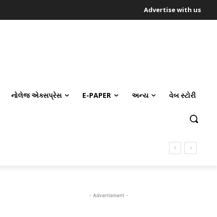
Advertise with us
નોલેજ એક્સપ્રેસ
E-PAPER
અન્ય
વેબ સ્ટોરી
- Advertisment -