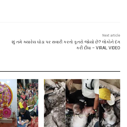
Next article
શું તમે ક્યારેય ઘોડા પર સવારી કરતો કૂતરો જોયો છે? લોકોને દંગ
કરી દીધા – VIRAL VIDEO