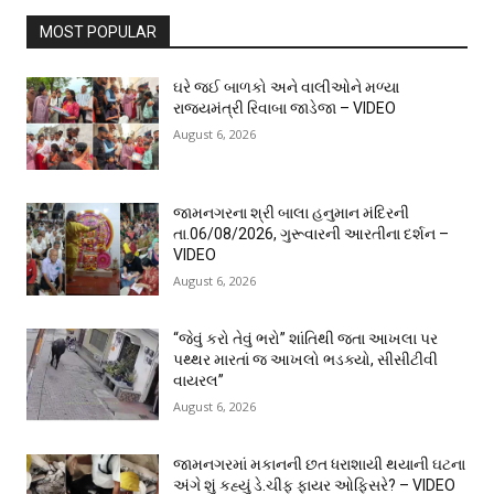
MOST POPULAR
ઘરે જઈ બાળકો અને વાલીઓને મળ્યા
રાજ્યમંત્રી રિવાબા જાડેજા – VIDEO
August 6, 2026
જામનગરના શ્રી બાલા હનુમાન મંદિરની
તા.06/08/2026, ગુરૂવારની આરતીના દર્શન –
VIDEO
August 6, 2026
“જેવું કરો તેવું ભરો” શાંતિથી જતા આખલા પર
પથ્થર મારતાં જ આખલો ભડક્યો, સીસીટીવી
વાયરલ”
August 6, 2026
જામનગરમાં મકાનની છત ધરાશાયી થયાની ઘટના
અંગે શું કહ્યું ડે.ચીફ ફાયર ઓફિસરે? – VIDEO