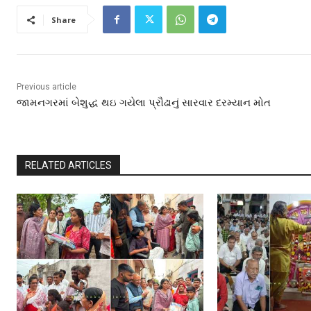
Share
Previous article
જામનગરમાં બેશુદ્ધ થઇ ગયેલા પ્રૌઢાનું સારવાર દરમ્યાન મોત
RELATED ARTICLES