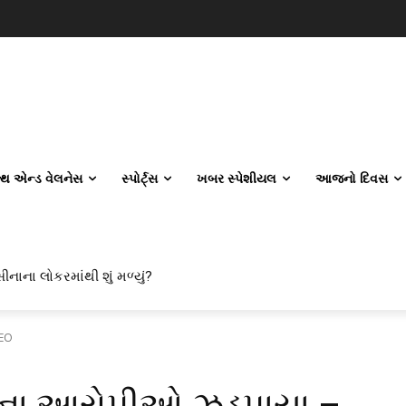
લ્થ એન્ડ વેલનેસ
સ્પોર્ટ્સ
ખબર સ્પેશીયલ
આજનો દિવસ
ીનાના લોકરમાંથી શું મળ્યું?
DEO
યાના આરોપીઓ ઝડપાયા –