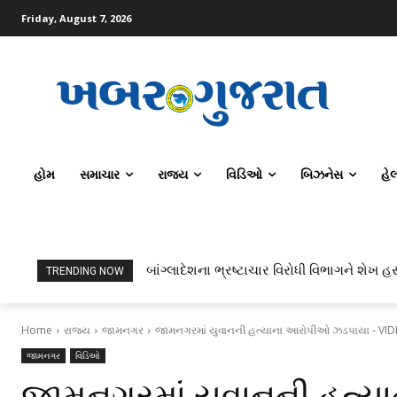
Friday, August 7, 2026
હોમ
સમાચાર
રાજ્ય
વિડિઓ
બિઝનેસ
હે
બાંગ્લાદેશના ભ્રષ્ટાચાર વિરોધી વિભાગને શેખ હસ
TRENDING NOW
Home
રાજ્ય
જામનગર
જામનગરમાં યુવાનની હત્યાના આરોપીઓ ઝડપાયા - VI
જામનગર
વિડિઓ
જામનગરમાં યુવાનની હત્