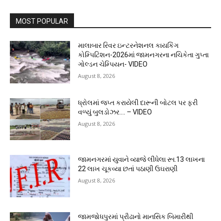
MOST POPULAR
માલાબાર રિવર ઇન્ટરનેશનલ કાયકિંગ
કોમ્પિટિશન-2026માં જામનગરના નચિકેતા ગુપ્તા
ગોલ્ડન ચેમ્પિયન- VIDEO
August 8, 2026
ધ્રોલમાં જપ્ત કરાયેલી દારૂની બોટલ પર ફરી
વળ્યું બુલડોઝર…. – VIDEO
August 8, 2026
જામનગરમાં યુવાને વ્યાજે લીધેલા રૂા.13 લાખના
22 લાખ ચૂકવ્યા છતાં પઠાણી ઉઘરાણી
August 8, 2026
જામજોધપુરમાં પ્રૌઢાનો માનસિક બિમારીથી