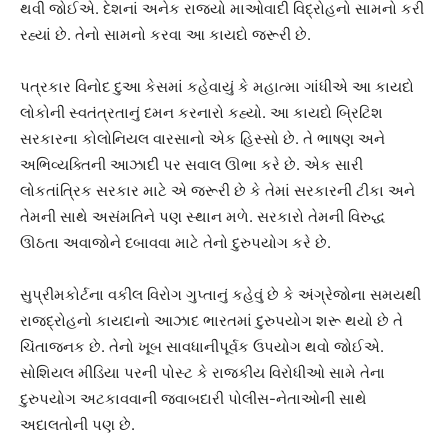
થવી જોઈએ. દેશનાં અનેક રાજ્યો માઓવાદી વિદ્રોહનો સામનો કરી
રહ્યાં છે. તેનો સામનો કરવા આ કાયદો જરૂરી છે.
પત્રકાર વિનોદ દુઆ કેસમાં કહેવાયું કે મહાત્મા ગાંધીએ આ કાયદો
લોકોની સ્વતંત્રતાનું દમન કરનારો કહ્યો. આ કાયદો બ્રિટિશ
સરકારના કોલોનિયલ વારસાનો એક હિસ્સો છે. તે ભાષણ અને
અભિવ્યક્તિની આઝાદી પર સવાલ ઊભા કરે છે. એક સારી
લોકતાંત્રિક સરકાર માટે એ જરૂરી છે કે તેમાં સરકારની ટીકા અને
તેમની સાથે અસંમતિને પણ સ્થાન મળે. સરકારો તેમની વિરુદ્ધ
ઊઠતા અવાજોને દબાવવા માટે તેનો દુરુપયોગ કરે છે.
સુપ્રીમકોર્ટના વકીલ વિરોગ ગુપ્તાનું કહેવું છે કે અંગ્રેજોના સમયથી
રાજદ્રોહનો કાયદાનો આઝાદ ભારતમાં દુરુપયોગ શરૂ થયો છે તે
ચિંતાજનક છે. તેનો ખૂબ સાવધાનીપૂર્વક ઉપયોગ થવો જોઈએ.
સોશિયલ મીડિયા પરની પોસ્ટ કે રાજકીય વિરોધીઓ સામે તેના
દુરુપયોગ અટકાવવાની જવાબદારી પોલીસ-નેતાઓની સાથે
અદાલતોની પણ છે.