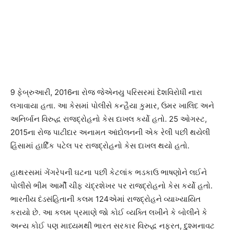
9 ફેબ્રુઆરી, 2016ના રોજ જેએનયુ પરિસરમાં દેશવિરોધી નારા
લગાવાયા હતા. આ કેસમાં પોલીસે કન્હૈયા કુમાર, ઉમર ખાલિદ અને
અનિર્બાન વિરુદ્ધ રાજદ્રોહનો કેસ દાખલ કર્યો હતો. 25 ઓગસ્ટ,
2015ના રોજ પાટીદાર અનામત આંદોલનની એક રેલી પછી થયેલી
હિંસામાં હાર્દિક પટેલ પર રાજદ્રોહનો કેસ દાખલ થયો હતો.
હાથરસમાં ગેંગરેપની ઘટના પછી કેટલાંક ભડકાઉ ભાષણોને લઈને
પોલીસે ભીમ આર્મી ચીફ ચંદ્રશેખર પર રાજદ્રોહનો કેસ કર્યો હતો.
ભારતીય દંડસંહિતાની કલમ 124એમાં રાજદ્રોહને વ્યાખ્યાયિત
કરાયો છે. આ કલમ પ્રમાણે જો કોઈ વ્યક્તિ લખીને કે બોલીને કે
અન્ય કોઈ પણ માધ્યમથી ભારત સરકાર વિરુદ્ધ નફરત, દુશ્મનાવટ