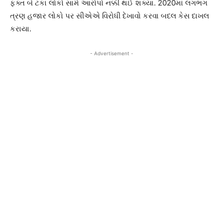
ફક્ત બે ટકા લોકો સામે આરોપો નક્કી થઈ શક્યા. 2020માં લગભગ
ત્રણ હજાર લોકો પર સીએએ વિરોધી દેખાવો કરવા બદલ કેસ દાખલ
કરાયા.
- Advertisement -