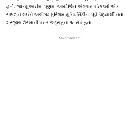
હતો. જાન્યુઆરીમાં પૂણેમાં આયોજિત એલ્ગાર પરિષદમાં એક
ભાષણને લઈને અલીગઢ મુસ્લિમ યુનિવર્સિટીના પૂર્વ વિદ્યાર્થી નેતા
શરજીલ ઉસ્માની પર રાજદ્રોહનો આરોપ હતો.
- Advertisement -