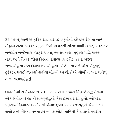
26 જાન્યુઆરીએ કૃષિકાયદા વિરુદ્ધ ખેડૂતોની ટ્રેક્ટર રેલીમાં ભારે
તોફાન થયા. 28 જાન્યુઆરીએ કોંગ્રેસી સાંસદ શશી થરુર, પત્રકાર
રાજદીપ સરદેસાઈ, જફર આગા, અનંત નાથ, મૃણાલ પાંડે, પારસ
નાથ અને વિનોદ જોસ વિરુદ્ધ વાંધાજનક ટ્વિટ કરવા બદલ
રાજદ્રોહનો કેસ દાખલ કરાયો હતો. પોલીસના મતે એક ખેડૂતનું
ટ્રેક્ટર પલટી જવાથી થયેલા મોતને આ લોકોએ ‘ગોળી વાગતા થયેલું
મોત’ ગણાવ્યું હતું.
લખનઉમાં સપ્ટેમ્બર 2020માં આપ નેતા સંજય સિંહ વિરુદ્ધ તેમના
એક નિવેદનને લઈને રાજદ્રોહનો કેસ દાખલ થયો હતો. ઓગસ્ટ
2020માં હિમાચલપ્રદેશમાં વિનોદ દુઆ પર રાજદ્રોહનો કેસ દાખલ
થયો હતો. તેમના પર યુ ટ્યૂબ પર ખોટી માહિતી ફેલાવાનો આરોપ