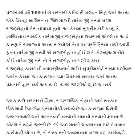
પંજાબમાં વર્ષ 1995માં બે સરકારી કર્મચારી બલવંત સિંહ અને અન્ય
એક વિરુદ્ધ ખાલિસ્તાન જિંદાબાદની નારેબાજી કરવા બદલ
રાજદ્રોહનો કેસ નોંધાયો હતો. આ કેસમાં સુપ્રીમકોર્ટે કહ્યું કે,
ખાલિસ્તાન સમર્થક નારેબાજી રાજદ્રોહના દાયરામાં એટલે ના આવે
કારણ કે સમાજના અન્ય સભ્યોએ તેના પર પ્રતિક્રિયા નથી આપી.
ફક્ત નારેબાજી કરવી એ રાજદ્રોહ ના હોઈ શકે. કેઝ્યુઅલ રીતે
કોઈ નારેબાજી કરે, તો તે રાજદ્રોહ ના ગણી શકાય.
રાજદ્રોહ કાયદાની બંધારણીયતાને લઈને સુપ્રીમકોર્ટ સમક્ષ ઘણીવાર
અનેક કેસમાં આ કાયદાના પક્ષ-વિપક્ષમાં સરકાર અને અન્ય
પક્ષકારો દ્વારા તર્ક અપાય છે. ચાલો જાણીએ શું છે આ તર્ક.
આ કાયદો સરકારને હિંસા, સાંપ્રદાયિક તોફાનો અને સરકાર
ઊથલાવી દેવા જેવા પ્રયાસોથી બચાવે છે.આ કાયદામાં વિરોધી,
અલગતાવાદી અને આતંકવાદી તત્ત્વોનો સામનો કરવાની ક્ષમતા છે.
એટલે તે રહેવો જરૂરી છે. જો અદાલતની અવમાનના માટે દંડાત્મક
કાર્યવાહી યોગ્ય છે, તો સરકારની અવમાનના બદલ પણ કાર્યવાહી