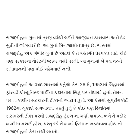
રાજદ્રોહના ગુનામાં ત્રણ વર્ષથી લઈને આજીવન કારાવાસ અને દંડ
સુધીની જોગવાઈ છે. આ ગુનો બિનજામીનપાત્ર છે. ભારતમાં
રાજદ્રોહ એક ગંભીર ગુનો છે એટલે કે તે અંતર્ગત ધરપકડ માટે કોઈ
પણ પ્રકારના વોરંટની જરૂર નથી પડતી. આ ગુનામાં બે પક્ષ વચ્ચે
સમાધાનની પણ કોઈ જોગવાઈ નથી.
રાજદ્રોહનો આઝાદ ભારતમાં પહેલો કેસ 26 મે, 1953માં બિહારમાં
ફોરવર્ડ કોમ્યુનિસ્ટ પાર્ટીના કેદારનાથ સિંહ પર નોંધાયો હતો. તેમના
પર તત્કાલીન સરકારની ટીકાનો આરોપ હતો. આ કેસમાં સુપ્રીમકોર્ટે
1962માં ચુકાદો સંભળાવતા કહ્યું હતું કે કોઈ પણ સ્થિતિમાં
સરકારની ટીકા કરવી રાજદ્રોહ હેઠળ ના ગણી શકાય. ભલે તે કઠોર
શબ્દોમાં કરાઈ હોય, પરંતુ જો તે શબ્દો હિંસા ન ભડકાવતા હોય તો
રાજદ્રોહનો કેસ નથી બનતો.