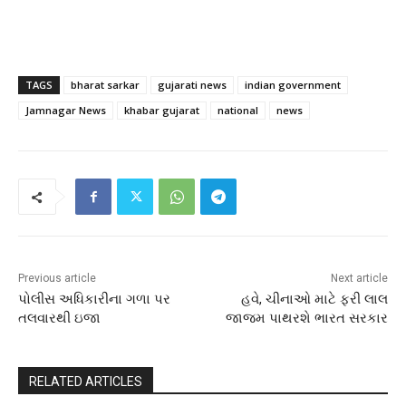
TAGS
bharat sarkar
gujarati news
indian government
Jamnagar News
khabar gujarat
national
news
Previous article
Next article
પોલીસ અધિકારીના ગળા પર
હવે, ચીનાઓ માટે ફરી લાલ
તલવારથી ઇજા
જાજમ પાથરશે ભારત સરકાર
RELATED ARTICLES