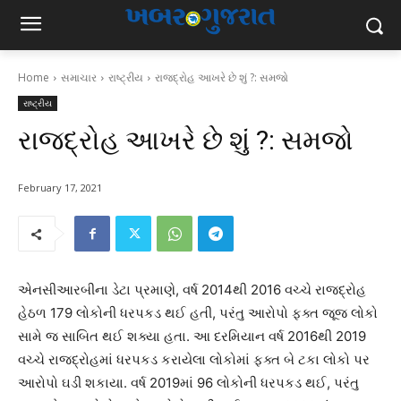
Home
સમાચાર
રાષ્ટ્રીય
રાજદ્રોહ આખરે છે શું ?: સમજો
રાષ્ટ્રીય
રાજદ્રોહ આખરે છે શું ?: સમજો
February 17, 2021
એનસીઆરબીના ડેટા પ્રમાણે, વર્ષ 2014થી 2016 વચ્ચે રાજદ્રોહ
હેઠળ 179 લોકોની ધરપકડ થઈ હતી, પરંતુ આરોપો ફક્ત જૂજ લોકો
સામે જ સાબિત થઈ શક્યા હતા. આ દરમિયાન વર્ષ 2016થી 2019
વચ્ચે રાજદ્રોહમાં ધરપકડ કરાયેલા લોકોમાં ફક્ત બે ટકા લોકો પર
આરોપો ઘડી શકાયા. વર્ષ 2019માં 96 લોકોની ધરપકડ થઈ, પરંતુ