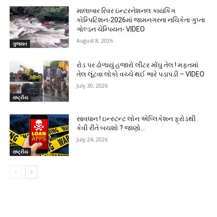
માલાબાર રિવર ઇન્ટરનેશનલ કાયકિંગ
કોમ્પિટિશન-2026માં જામનગરના નચિકેતા ગુપ્તા
ગોલ્ડન ચેમ્પિયન- VIDEO
August 8, 2026
ગુજરાત
રોડ પર ઢોળાયું હજારો લીટર મોંઘુ તેલ ! મફતમાં
તેલ લૂંટવા લોકો વચ્ચે થઈ ભારે પડાપડી – VIDEO
July 30, 2026
રાષ્ટ્રીય
સાવધાન ! ઇન્સ્ટન્ટ લોન એપ્લિકેશન ફ્રોડથી
કેવી રીતે બચશો ? જાણો…
July 24, 2026
રાષ્ટ્રીય