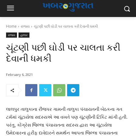
Home
રાજ્ય
ચૂંટણી પછી ઘોડી પર ચાલતા કરી દેવાની ધમકી
રાજ્ય
હાલાર
ચૂંટણી પછી ઘોડી પર ચાલતા કરી
દેવાની ધમકી
February 6, 2021
લાલપુર તાલુકાના રીંજપર ગામની તાલુકા પંચાયતની બેઠકના ગત
ટર્મમાં ચૂંટાયેલા સદસ્યએ આ વખતે પણ ચૂંટણીની ટિકિટ માંગી હતી.
પરંતુ, કોંગ્રેસ જિલ્લા પંચાયતના સદસ્ય દ્વારા આ ચૂંટાયેલા
ઉમેદવારના હરીફ દાવેદારને સમર્થન આપતા જિલ્લા પંચાયતના