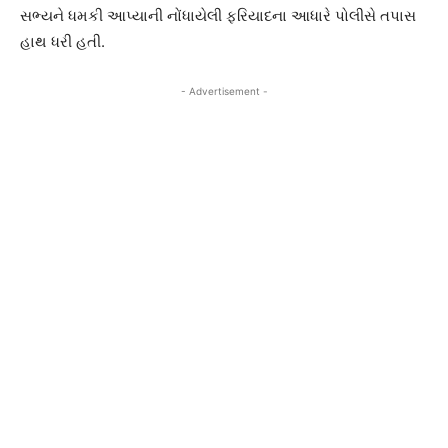
સભ્યને ધમકી આપ્યાની નોંધાયેલી ફરિયાદના આધારે પોલીસે તપાસ
હાથ ધરી હતી.
- Advertisement -