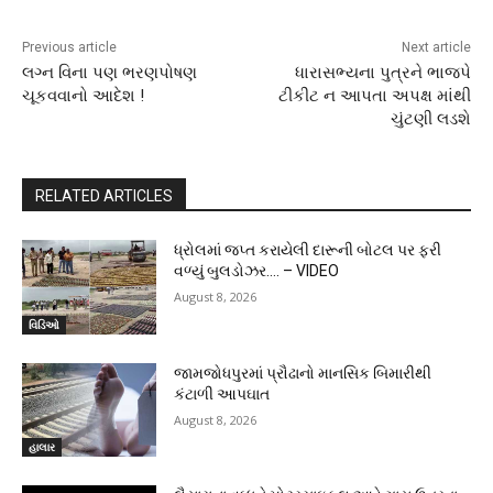
Previous article
Next article
લગ્ન વિના પણ ભરણપોષણ
ધારાસભ્યના પુત્રને ભાજપે
ચૂકવવાનો આદેશ !
ટીકીટ ન આપતા અપક્ષ માંથી
ચુંટણી લડશે
RELATED ARTICLES
ધ્રોલમાં જપ્ત કરાયેલી દારૂની બોટલ પર ફરી
વળ્યું બુલડોઝર…. – VIDEO
August 8, 2026
વિડિઓ
જામજોધપુરમાં પ્રૌઢાનો માનસિક બિમારીથી
કંટાળી આપઘાત
August 8, 2026
હાલાર