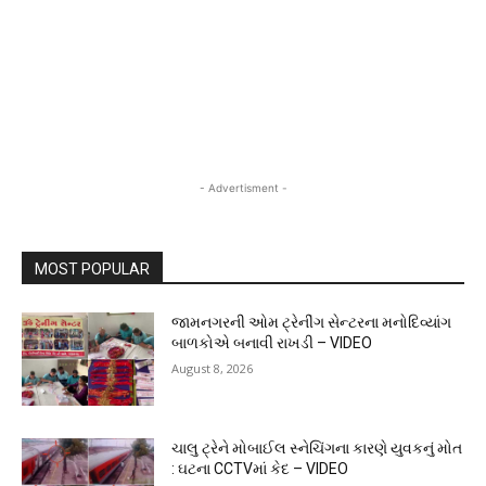
- Advertisment -
MOST POPULAR
જામનગરની ઓમ ટ્રેનીંગ સેન્ટરના મનોદિવ્યાંગ
બાળકોએ બનાવી રાખડી – VIDEO
August 8, 2026
ચાલુ ટ્રેને મોબાઈલ સ્નેચિંગના કારણે યુવકનું મોત
: ઘટના CCTVમાં કેદ – VIDEO