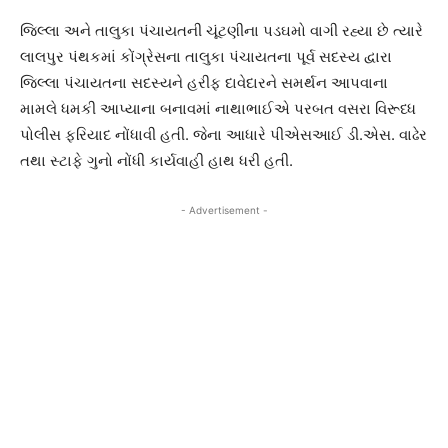
જિલ્લા અને તાલુકા પંચાયતની ચૂંટણીના પડઘમો વાગી રહ્યા છે ત્યારે
લાલપુર પંથકમાં કોંગ્રેસના તાલુકા પંચાયતના પૂર્વ સદસ્ય દ્વારા
જિલ્લા પંચાયતના સદસ્યને હરીફ દાવેદારને સમર્થન આપવાના
મામલે ધમકી આપ્યાના બનાવમાં નાથાભાઈએ પરબત વસરા વિરૂધ્ધ
પોલીસ ફરિયાદ નોંધાવી હતી. જેના આધારે પીએસઆઈ ડી.એસ. વાઢેર
તથા સ્ટાફે ગુનો નોંધી કાર્યવાહી હાથ ધરી હતી.
- Advertisement -