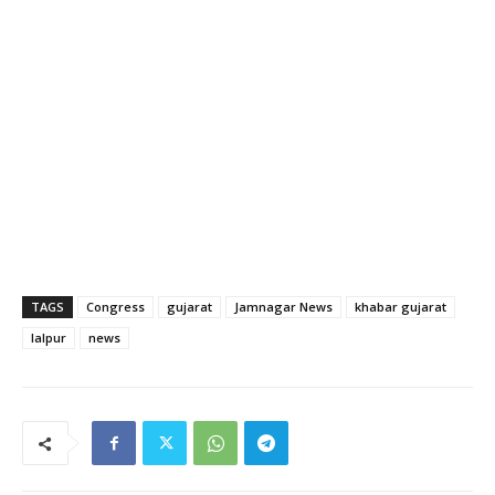
TAGS
Congress
gujarat
Jamnagar News
khabar gujarat
lalpur
news