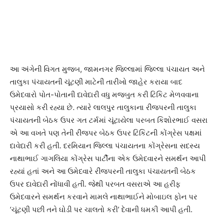
આ અંગેની વિગત મુજબ, જામનગર જિલ્લામાં જિલ્લા પંચાયત અને
તાલુકા પંચાયતની ચૂંટણી માટેની તારીખો જાહેર કરાયા બાદ
ઉમેદવારો પોત-પોતાની દાવેદારી વધુ મજબુત કરી ટિકિટ મેળવવાના
પ્રયાસો કરી રહ્યા છે. ત્યારે લાલપુર તાલુકાના રીંજપરની તાલુકા
પંચાયતની બેઠક ઉપર ગત ટર્મમાં ચૂંટાયેલા પરબત કિશોરભાઈ વસરા
એ આ વખતે પણ તેની રીંજપર બેઠક ઉપર ટિકિટની કોંગ્રેસ પક્ષમાં
દાવેદારી કરી હતી. દરમિયાન જિલ્લા પંચાયતના કોંગ્રેસના સદસ્ય
નાથાભાઈ ગાગલિયા કોંગ્રેસ પાર્ટીના એક ઉમેદવારને સમર્થન આપી
રહ્યાં હતાં અને આ ઉમેદવારે રીંજપરની તાલુકા પંચાયતની બેઠક
ઉપર દાવેદારી નોંધાવી હતી. જેથી પરબત વસરાએ આ હરીફ
ઉમેદવારને સમર્થન કરવાને મામલે નાથાભાઈને મોબાઇલ ફોન પર
‘ચૂંટણી પછી તને ઘોડી પર ચાલતો કરી’ દેવાની ધમકી આપી હતી.