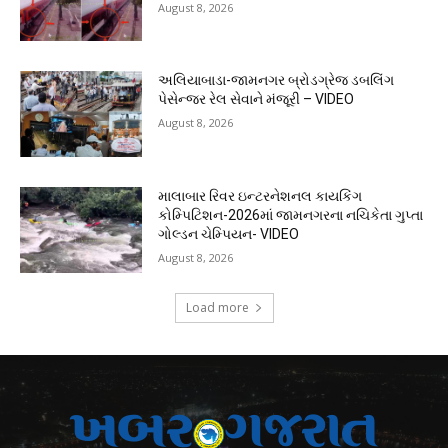
August 8, 2026
અલિયાબાડા-જામનગર બ્રોડગ્રેજ ડબલિંગ
પેસેન્જર રેલ સેવાને મંજૂરી – VIDEO
August 8, 2026
માલાબાર રિવર ઇન્ટરનેશનલ કાયકિંગ
કોમ્પિટિશન-2026માં જામનગરના નચિકેતા ગુપ્તા
ગોલ્ડન ચેમ્પિયન- VIDEO
August 8, 2026
Load more