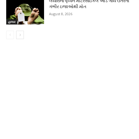
લૈયારાના વૃઘ્ધને મોટરસાઇકલ આડે ગાય ઉતરતા
ગંભીર ઇજાઓથી મોત
August 8, 2026
હાલાર