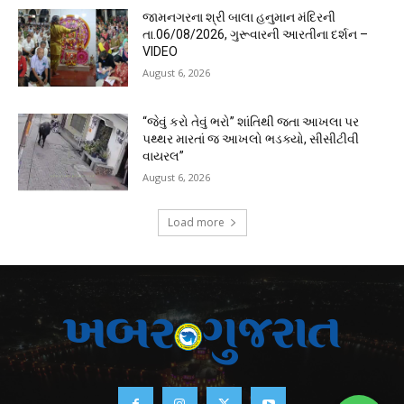
જામનગરના શ્રી બાલા હનુમાન મંદિરની
તા.06/08/2026, ગુરૂવારની આરતીના દર્શન –
VIDEO
August 6, 2026
“જેવું કરો તેવું ભરો” શાંતિથી જતા આખલા પર
પથ્થર મારતાં જ આખલો ભડક્યો, સીસીટીવી
વાયરલ”
August 6, 2026
Load more