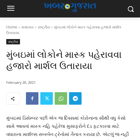
Home
સમાચાર
રાષ્ટ્રીય
મુંબઇમાં લોકોને માસ્ક પહેરાવવા હજારો માર્શલ
ઉતારાયા
રાષ્ટ્રીય
મુંબઇમાં લોકોને માસ્ક પહેરાવવા
હજારો માર્શલ ઉતારાયા
February 20, 2021
મુંબઇમાં ડિસેમ્બર પછી એક જ દિવસમાં કોરોનાના સૌથી વધુ કેસો
સામે આવતાં માસ્ક નહિ પહેરેલા મુસાફરોને દંડ ફટકારવા માટે
વધારાના માર્શલ્સ સબર્બન ટ્રેનોમાં તૈનાત કરાયા છે. એટલું જ નહીં