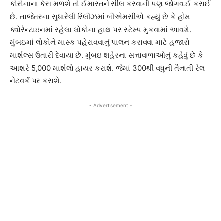
કોરોનાના કેસ મળશે તો ઈમારતને સીલ કરવાની પણ જોગવાઈ કરાઈ
છે. તાજેતરના સુધારેલી રિલીઝમાં બીએમસીએ કહ્યું છે કે હોમ
ક્વોરેન્ટાઇનમાં રહેલા લોકોના હાથ પર સ્ટેમ્પ મુકવામાં આવશે.
મુંબઇમાં લોકોને માસ્ક પહેરાવવાનું પાલન કરાવવા માટે હજારો
માર્શલ્સ ઉતારી દેવાયા છે. મુંબઇ શહેરના સત્તાવાળાઓનું કહેવું છે કે
આશરે 5,000 માર્શલો હાયર કરાશે. જેમાં 300થી વધુની તૈનાતી રેલ
નેટવર્ક પર કરાશે.
- Advertisement -