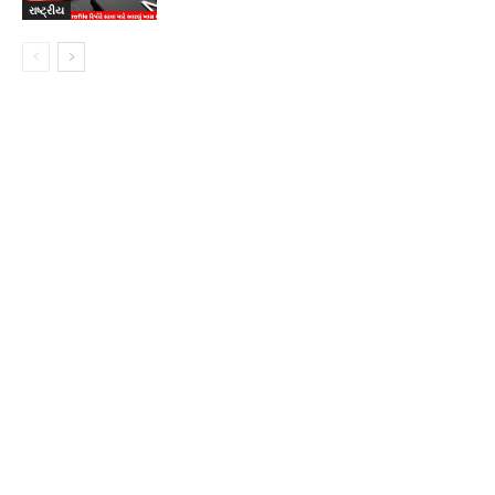
રાષ્ટ્રીય