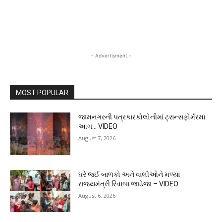
- Advertisment -
MOST POPULAR
જામનગરની પત્રકારકોલોનીમાં ટ્રાન્સફોર્મરમાં
આગ… VIDEO
August 7, 2026
ઘરે જઈ બાળકો અને વાલીઓને મળ્યા
રાજ્યમંત્રી રિવાબા જાડેજા – VIDEO
August 6, 2026