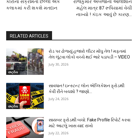
કોરોના સંક્રમિતો છેલ્લી એક
રાજકુમારે અબજોનો આલીશાન
કલાકમાં કરી શકશે મતદાન
મહેલ માત્ર 87 રૂપિયામાં વેચી
નાખ્યો ! કંઇક આવું છે કારણ…
RELATED ARTICLES
રોડ પર ઢોળાયું હજારો લીટર મોંઘુ તેલ ! મફતમાં
તેલ લૂંટવા લોકો વચ્ચે થઈ ભારે પડાપડી – VIDEO
July 30, 2026
રાષ્ટ્રીય
સાવધાન ! ઇન્સ્ટન્ટ લોન એપ્લિકેશન ફ્રોડથી
કેવી રીતે બચશો ? જાણો…
July 24, 2026
રાષ્ટ્રીય
સાયબર ફ્રોડથી બચો: Fake Profile રિપોર્ટ કરવા
માટે આટલું ખાસ યાદ રાખો
July 22, 2026