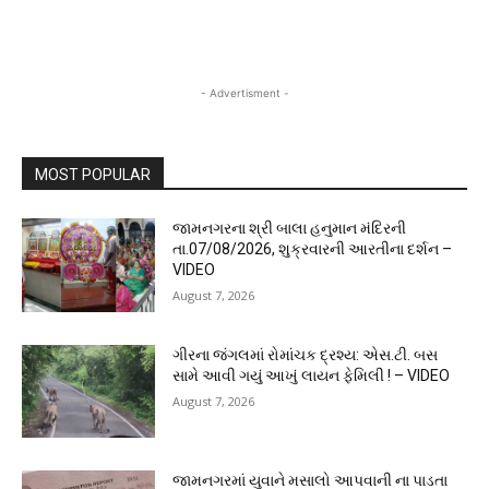
- Advertisment -
MOST POPULAR
જામનગરના શ્રી બાલા હનુમાન મંદિરની
તા.07/08/2026, શુક્રવારની આરતીના દર્શન –
VIDEO
August 7, 2026
ગીરના જંગલમાં રોમાંચક દ્રશ્ય: એસ.ટી. બસ
સામે આવી ગયું આખું લાયન ફેમિલી ! – VIDEO
August 7, 2026
જામનગરમાં યુવાને મસાલો આપવાની ના પાડતા