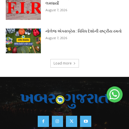
લમધાર્યો
August 7, 2026
નોલેજ એક્સપ્રેસ : વિવિધ દેશોની રાષ્ટ્રીય રમતો
August 7, 2026
Load more