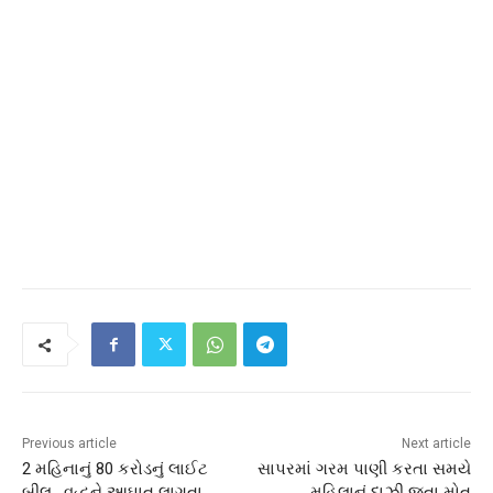
Previous article
Next article
2 મહિનાનું 80 કરોડનું લાઈટ
સાપરમાં ગરમ પાણી કરતા સમયે
બીલ , વૃદ્ધને આઘાત લાગતા
મહિલાનું દાઝી જતા મોત