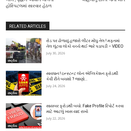
હોસ્પિટલમાં સારવાર હેઠળ
RELATED ARTICLES
રોડ પર ઢોળાયું હજારો લીટર મોંઘુ તેલ ! મફતમાં
તેલ લૂંટવા લોકો વચ્ચે થઈ ભારે પડાપડી – VIDEO
July 30, 2026
રાષ્ટ્રીય
સાવધાન ! ઇન્સ્ટન્ટ લોન એપ્લિકેશન ફ્રોડથી
કેવી રીતે બચશો ? જાણો…
July 24, 2026
રાષ્ટ્રીય
સાયબર ફ્રોડથી બચો: Fake Profile રિપોર્ટ કરવા
માટે આટલું ખાસ યાદ રાખો
July 22, 2026
રાષ્ટ્રીય