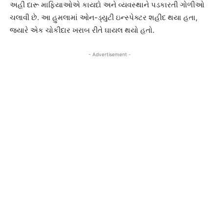
અહીં દારૂ માફિયાઓએ કાયદો અને વ્યવસ્થાને પડકારતી ગોળીઓ
ચલાવી છે. આ હુમલામાં ઓન-ડ્યુટી ઇન્સ્પેક્ટર શહીદ થયા હતા,
જ્યારે એક ચોકીદાર ખરાબ રીતે ઘાયલ થયો હતો.
- Advertisement -