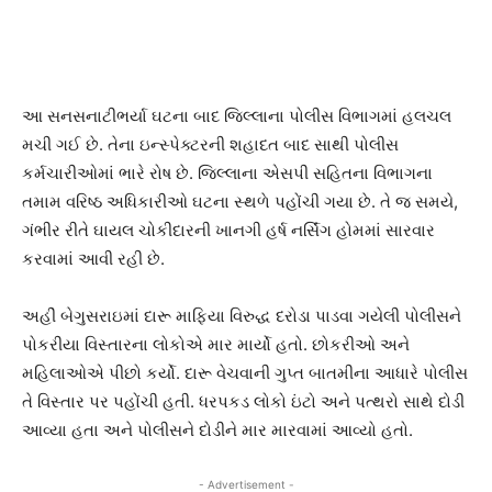
આ સનસનાટીભર્યા ઘટના બાદ જિલ્લાના પોલીસ વિભાગમાં હલચલ
મચી ગઈ છે. તેના ઇન્સ્પેક્ટરની શહાદત બાદ સાથી પોલીસ
કર્મચારીઓમાં ભારે રોષ છે. જિલ્લાના એસપી સહિતના વિભાગના
તમામ વરિષ્ઠ અધિકારીઓ ઘટના સ્થળે પહોંચી ગયા છે. તે જ સમયે,
ગંભીર રીતે ઘાયલ ચોકીદારની ખાનગી હર્ષ નર્સિંગ હોમમાં સારવાર
કરવામાં આવી રહી છે.
અહીં બેગુસરાઇમાં દારૂ માફિયા વિરુદ્ધ દરોડા પાડવા ગયેલી પોલીસને
પોકરીયા વિસ્તારના લોકોએ માર માર્યો હતો. છોકરીઓ અને
મહિલાઓએ પીછો કર્યો. દારૂ વેચવાની ગુપ્ત બાતમીના આધારે પોલીસ
તે વિસ્તાર પર પહોંચી હતી. ધરપકડ લોકો ઇંટો અને પત્થરો સાથે દોડી
આવ્યા હતા અને પોલીસને દોડીને માર મારવામાં આવ્યો હતો.
- Advertisement -