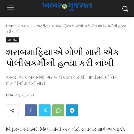
Home
સમાચાર
રાષ્ટ્રીય
શરાબમાફિયાએ ગોળી મારી એક પોલીસકર્મીની હત્યા
કરી નાંખી
રાષ્ટ્રીય
શરાબમાફિયાએ ગોળી મારી એક
પોલીસકર્મીની હત્યા કરી નાંખી
અન્ય એક બનાવમાં, શરાબ પકડવા ગયેલી પોલીસને લોકોેને
દોડાવી-દોડાવીને મારી !
February 25, 2021
બિહારના સીતામઢી જિલ્લામાંથી એક મોટો સમાચાર સામે આવ્યા છે.