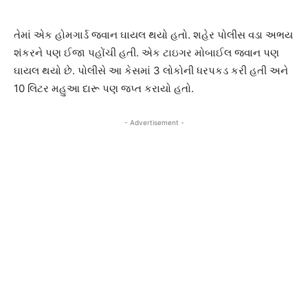
તેમાં એક હોમગાર્ડ જવાન ઘાયલ થયો હતો. શહેર પોલીસ વડા અભય
શંકરને પણ ઈજા પહોંચી હતી. એક ટાઇગર મોબાઈલ જવાન પણ
ઘાયલ થયો છે. પોલીસે આ કેસમાં 3 લોકોની ધરપકડ કરી હતી અને
10 લિટર મહુઆ દારૂ પણ જપ્ત કરાયો હતો.
- Advertisement -