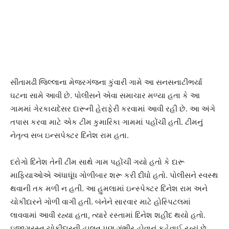
સીતામઢી જિલ્લાના મેજરગંજના કુંવારી ગામે આ સનસનાટીભર્યા
ઘટના સામે આવી છે. પોલીસને એવા સમાચાર મળ્યા હતા કે આ
ગામમાં ગેરકાયદેસર દારૂની હેરાફેરી કરવામાં આવી રહી છે. આ અંગે
તપાસ કરવા માટે એક ટીમ કુમારિકા ગામમાં પહોંચી હતી. ટીમનું
નેતૃત્વ સબ ઇન્સપેક્ટર દિનેશ રામ હતા.
દરોગો દિનેશ તેની ટીમ સાથે ગામ પહોંચી ગયો હતો કે દારૂ
માફિયાઓએ અંધાધૂંધ ગોળીબાર શરૂ કરી દીધો હતો. પોલીસને સ્વસ્થ
થવાની તક મળી ન હતી. આ હુમલામાં ઇન્સ્પેક્ટર દિનેશ રામ અને
ચોકીદારને ગોળી વાગી હતી. બંનેને સારવાર માટે હોસ્પિટલમાં
લાવવામાં આવી રહ્યા હતા, ત્યારે રસ્તામાં દિનેશ શહીદ થયો હતો.
ઇજાગ્રસ્ત ચોકીદારની હાલત પણ ગંભીર હોવાનું કહેવાઈ રહ્યું છે.