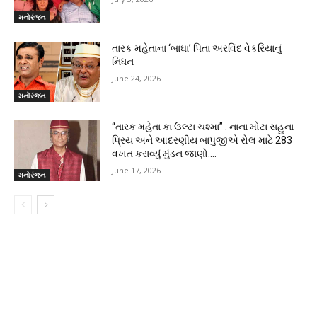
મનોરંજન
તારક મહેતાના ‘બાઘા’ પિતા અરવિંદ વેકરિયાનું
નિધન
June 24, 2026
મનોરંજન
“તારક મહેતા કા ઉલ્ટા ચશ્મા” : નાના મોટા સહુના
પ્રિય અને આદરણીય બાપુજીએ રોલ માટે 283
વખત કરાવ્યું મુંડન જાણો….
June 17, 2026
મનોરંજન