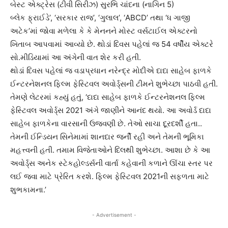
બેસ્ટ એક્ટ્રેસ (ટીવી સિરીઝ) સુરભિ ચાંદના (નાગિન 5)
બ્લેક ફ્રાઈડે’, ‘સરકાર રાજ’, ‘ગુલાલ’, ‘ABCD’ તથા ‘ધ ગાજી
અટેક’માં જોવા મળેલા કે કે મેનનને મોસ્ટ વર્સટાઈલ એક્ટરનો
ખિતાબ આપવામાં આવ્યો છે. થોડાં દિવસ પહેલાં જ 54 વર્ષીય એક્ટરે
સો.મીડિયામાં આ અંગેની વાત શેર કરી હતી.
થોડાં દિવસ પહેલાં જ વડાપ્રધાન નરેન્દ્ર મોદીએ દાદા સાહેબ ફાળકે
ઈન્ટરનેશનલ ફિલ્મ ફેસ્ટિવલ અવોર્ડ્સની ટીમને શુભેચ્છા પાઠવી હતી.
તેમણે લેટરમાં કહ્યું હતું, ‘દાદા સાહેબ ફાળકે ઈન્ટરનેશનલ ફિલ્મ
ફેસ્ટિવલ અવોર્ડ્સ 2021 અંગે જાણીને આનંદ થયો. આ અવોર્ડ દાદા
સાહેબ ફાળકેના વારસાની ઉજવણી છે. તેઓ સાચા દૂરદર્શી હતા..
તેમની ઈન્ડિયન સિનેમામાં શાનદાર જર્ની રહી અને તેમની ભૂમિકા
મહત્ત્વની હતી. તમામ વિજેતાઓને દિલથી શુભેચ્છા. આશા છે કે આ
અવોર્ડ્સ અનેક સ્ટેકહોલ્ડર્સની વાર્તા કહેવાની કળાને ઊંચા સ્તર પર
લઈ જવા માટે પ્રેરિત કરશે. ફિલ્મ ફેસ્ટિવલ 2021ની સફળતા માટે
શુભકામના.’
- Advertisement -