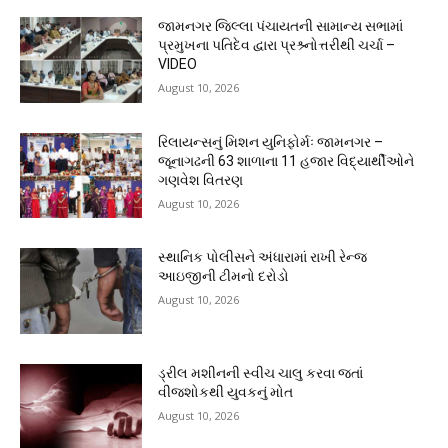
જામનગર જિલ્લા પંચાયતની સામાન્ય સભામાં
પ્રમુખના પતિદેવ દ્વારા પ્રશ્ર્નોત્તરીથી ચર્ચા –
VIDEO
August 10, 2026
રિલાયન્સનું મિશન યુનિફોર્મઃ જામનગર –
જૂનાગઢની 63 શાળાના 11 હજાર વિદ્યાર્થીઓને
ગણવેશ વિતરણ
August 10, 2026
સ્થાનિક પોલીસને અંધારામાં રાખી રેન્જ
આઇજીની ટીમનો દરોડો
August 10, 2026
ડ્રીલ મશીનની સ્વીચ ચાલુ કરવા જતાં
વીજશોકથી યુવકનું મોત
August 10, 2026