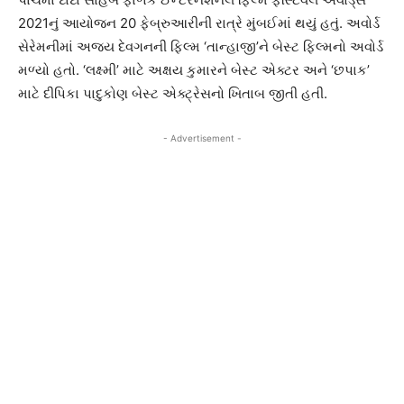
2021નું આયોજન 20 ફેબ્રુઆરીની રાત્રે મુંબઈમાં થયું હતું. અવોર્ડ
સેરેમનીમાં અજય દેવગનની ફિલ્મ ‘તાન્હાજી’ને બેસ્ટ ફિલ્મનો અવોર્ડ
મળ્યો હતો. ‘લક્ષ્મી’ માટે અક્ષય કુમારને બેસ્ટ એક્ટર અને ‘છપાક’
માટે દીપિકા પાદુકોણ બેસ્ટ એક્ટ્રેસનો ખિતાબ જીતી હતી.
- Advertisement -