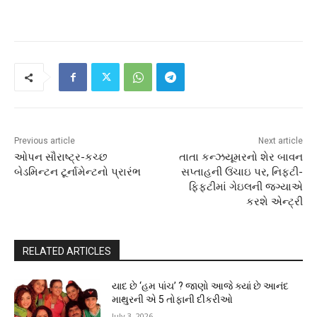
Previous article
Next article
ઓપન સૌરાષ્ટ્ર-કચ્છ
તાતા કન્ઝયૂમરનો શેર બાવન
બેડમિન્ટન ટૂર્નામેન્ટનો પ્રારંભ
સપ્તાહની ઉંચાઇ પર, નિફટી-
ફિફટીમાં ગેઇલની જગ્યાએ
કરશે એન્ટ્રી
RELATED ARTICLES
યાદ છે ‘હમ પાંચ’ ? જાણો આજે ક્યાં છે આનંદ
માથુરની એ 5 તોફાની દીકરીઓ
July 3, 2026