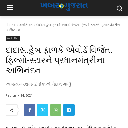
Home
મનોરંજન
દાદાસાહેબ ફાળકે એવોર્ડ વિજેતા ફિલ્મો-સ્ટારને પ્રધાનમંત્રીના
અભિનંદન
મનોરંજન
દાદાસાહેબ ફાળકે એવોર્ડ વિજેતા
ફિલ્મો-સ્ટારને પ્રધાનમંત્રીના
અભિનંદન
અજય-અક્ષય-દિપીકાએ મેદાન માર્યું
February 24, 2021
પાંચમા દાદા સાહેબ ફાળકે ઈન્ટરનેશનલ ફિલ્મ ફેસ્ટિવલ અવોર્ડ્સ