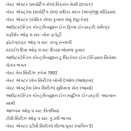
બેસ્ટ એક્ટર (સપોર્ટિંગ રોલ) વિક્રાંત મેસી (છપાક)
બેસ્ટ એક્ટ્રેસ (સપોર્ટિંગ રોલ) રાધિકા મદન (અંગ્રેજી મીડિયમ)
બેસ્ટ એક્ટર (કોમિક રોલ) કુનાલ ખેમુ (લૂટકેસ)
આઉટસ્ટેન્ડિંગ કોન્ટ્રીબ્યૂશન ઈન ફિલ્મ ઈન્ડસ્ટ્રી: ધર્મેન્દ્ર
પર્ફોર્મર ઓફ ધ યર: નોરા ફતેહી
ફોટોગ્રાફર ઓફ ધ યર: ડબ્બુ રત્નાની
સ્ટાઈલ દિવા ઓફ ધ યર: દિવ્યા ખોસલા કુમાર
આઉટસ્ટેન્ડિંગ કોન્ટ્રીબ્યૂશન ટૂ લિટરેચર ઈન ઈન્ડિયન સિનેમા:
ચેતન ભગત
બેસ્ટ વેબ સિરીઝ: સ્કેમ 1992
બેસ્ટ એક્ટર (વેબ સિરીઝ) બોબી દેઓલ (આશ્રમ)
બેસ્ટ એક્ટ્રેસ (વેબ સિરીઝ) સુસ્મિતા સેન (આર્યા)
આઉટસ્ટેન્ડિંગ કોન્ટ્રીબ્યૂશન ઈન મ્યૂઝિક ઈન્ડસ્ટ્રી: અદનાન
સામી
આલ્બમ ઓફ ધ યર: તિતલિયાં
ટીવી સિરીઝ ઓફ ધ યર: કુંડલી ભાગ્ય
બેસ્ટ એક્ટર (ટીવી સિરીઝ) ધીરજ ધૂપર (નાગિન 5)