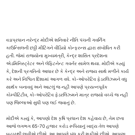
વડાપ્રધાન નરેન્દ્ર મોદીએ શનિવારે નીતિ પંચની ગવર્નિંગ
કાઉન્સિલની છઠ્ઠી મીટિંગને વીડિયો કોન્ફરન્સ દ્વારા સંબોધિત કરી
હતી. જેમાં રાજ્યોના મુખ્યમંત્રી, કેન્દ્ર શાસિત પ્રદેશના
એડમિનિસ્ટ્રેટર અને લેફ્ટિનેન્ટ ગવર્નર સામેલ થયા. મોદીએ કહ્યું
કે, દેશની પ્રગતિનો આધાર છે કે કેન્દ્ર અને રાજ્ય સાથે મળીને કાર્ય
કરે અને નિશ્વિત દિશામાં આગળ વધે. કો-ઓપરેટિવ ફેડરલિઝ્મને વધુ
સાર્થક બનાવવું અને આટલું જ નહીં આપણે પ્રયત્નપૂર્વક
કોમ્પીટિટીવ, કો-ઓપરેટિવ ફેડરલિઝ્મને માત્ર રાજ્યો વચ્ચે જ નહીં
પણ જિલ્લાઓ સુધી પણ લઈ જવાનું છે.
મોદીએ કહ્યું કે, આપણો દેશ કૃષિ પ્રધાન દેશ કહેવાય છે, તેમ છતા
આજે લગભગ 65-70 હજાર કરોડ રૂપિયાનું ખાદ્ય તેલ આપણે
બહારથી લાવીએ છીએ. આ આપણે બંધ કરી શકીએ છીએ. આપણા