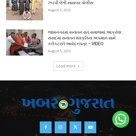
ઝડપી લેતી સાયબર પોલીસ
August 5, 2026
જામનગરમાં સનાતન સંત સમાજમાં આક્રોશ :
સંસદમાં સનાતન સંસ્કૃતિના અપમાન સામે
કલેકટરને આવેદનપત્ર – VIDEO
August 5, 2026
Load more