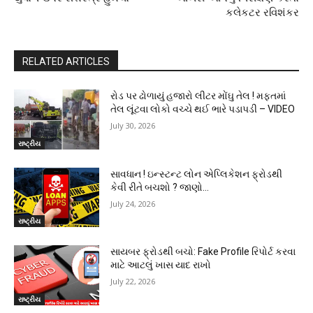
કલેકટર રવિશંકર
RELATED ARTICLES
રોડ પર ઢોળાયું હજારો લીટર મોંઘુ તેલ ! મફતમાં
તેલ લૂંટવા લોકો વચ્ચે થઈ ભારે પડાપડી – VIDEO
July 30, 2026
રાષ્ટ્રીય
સાવધાન ! ઇન્સ્ટન્ટ લોન એપ્લિકેશન ફ્રોડથી
કેવી રીતે બચશો ? જાણો…
July 24, 2026
રાષ્ટ્રીય
સાયબર ફ્રોડથી બચો: Fake Profile રિપોર્ટ કરવા
માટે આટલું ખાસ યાદ રાખો
July 22, 2026
રાષ્ટ્રીય