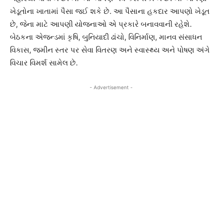
ખેડૂતોના ખાતામાં પૈસા જઈ શકે છે. આ પૈસાના હકદાર આપણો ખેડૂત
છે, જેના માટે આપણી યોજનાઓ એ પ્રકારે બનાવવાની રહેશે.
બેઠકના એજન્ડમાં કૃષિ, બુનિયાદી ઢાંચો, વિનિર્માણ, માનવ સંસાધન
વિકાસ, જમીન સ્તર પર સેવા વિતરણ અને સ્વાસ્થ્ય અને પોષણ અંગે
વિચાર વિમર્શ સામેલ છે.
- Advertisement -