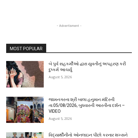
- Advertisment -
MOST POPULAR
બે પુર્વ સહકર્મીઓ દ્વારા યુવતીનું અપહરણ કરી
દુષ્કર્મ આચર્યું
August 5, 2026
જામનગરના શ્રી બાલા હનુમાન મંદિરની
તા.05/08/2026, બુધવારની આરતીના દર્શન –
VIDEO
August 5, 2026
વિદ્યાર્થીનીનો ઓનલાઇન પીછો કરનાર શખ્સને