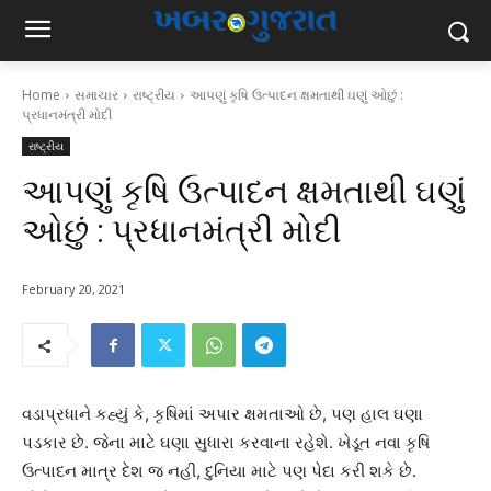
Home
સમાચાર
રાષ્ટ્રીય
આપણું કૃષિ ઉત્પાદન ક્ષમતાથી ઘણું ઓછું :
પ્રધાનમંત્રી મોદી
રાષ્ટ્રીય
આપણું કૃષિ ઉત્પાદન ક્ષમતાથી ઘણું
ઓછું : પ્રધાનમંત્રી મોદી
February 20, 2021
વડાપ્રધાને કહ્યું કે, કૃષિમાં અપાર ક્ષમતાઓ છે, પણ હાલ ઘણા
પડકાર છે. જેના માટે ઘણા સુધારા કરવાના રહેશે. ખેડૂત નવા કૃષિ
ઉત્પાદન માત્ર દેશ જ નહી, દુનિયા માટે પણ પેદા કરી શકે છે.