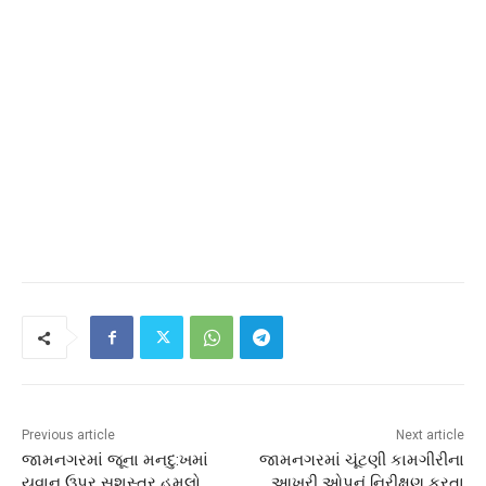
Previous article
Next article
જામનગરમાં જૂના મનદુ:ખમાં
જામનગરમાં ચૂંટણી કામગીરીના
યુવાન ઉપર સશસ્ત્ર હુમલો
આખરી ઓપનું નિરીક્ષણ કરતા