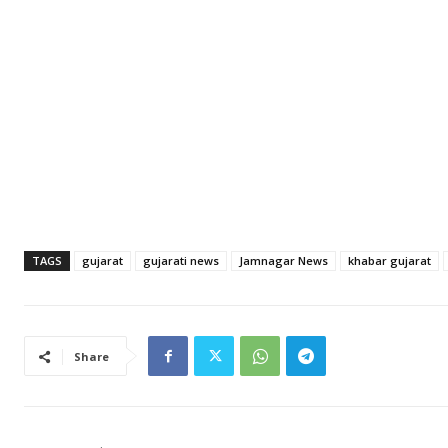
TAGS
gujarat
gujarati news
Jamnagar News
khabar gujarat
Share