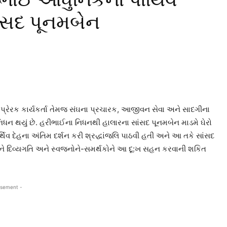
ાંસદ પૂનમબેન
અને પ્રેરક કાર્યકર્તા તેમજ સંઘના પ્રચારક, આજીવન સેવા અને સાદગીના
 નિધન થયું છે. હરીભાઈના નિધનથી હાલારના સાંસદ પૂનમબેન માડમે ઘેરો
િવ દેહના અંતિમ દર્શન કરી શ્રદ્ધાંજલિ પાઠવી હતી અને આ તકે સાંસદ
્માને દિવ્યગતિ અને સ્વજનોને-સમર્થકોને આ દૂ:ખ સહન કરવાની શકિત
isement -