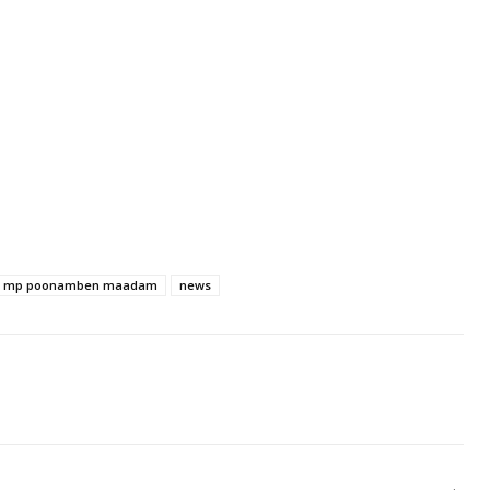
mp poonamben maadam
news