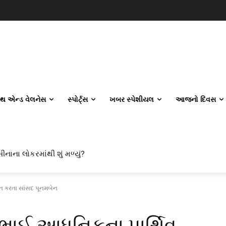
લ્થ એન્ડ વેલનેસ
સ્પોર્ટ્સ
ખબર સ્પેશીયલ
આજનો દિવસ
ીનાના લોકરમાંથી શું મળ્યું?
શન કરતા સાંસદ પૂનમબેન
િભાઈ આધુનિકના પાર્થિવ