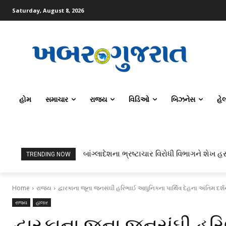
Saturday, August 8, 2026
હોમ
સમાચાર
રાજ્ય
વિડિઓ
બિઝનેસ
હે
બાંગ્લાદેશના ભ્રષ્ટાચાર વિરોધી વિભાગને શેખ હસ
TRENDING NOW
Home
રાજ્ય
દ્વારકાના જૂના જનસંઘી હરિભાઈ આધુનિકના પાર્થિવ દેહના અંતિમ દર્
રાજ્ય
હાલાર
દ્વારકાના જૂના જનસંઘી હર