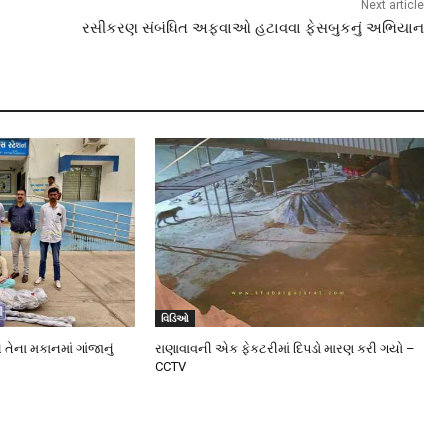
Next article
રસીકરણ સંબંધિત અફવાઓ હટાવવા ફેસબુકનું અભિયાન
વિડિઓ
 તેના મકાનમાં ગાંજાનું
રાણાવાવની એક ફેકટરીમાં દિપડો મારણ કરી ગયો –
CCTV