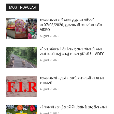
MOST POPULAR
જામનગરના શ્રી બાલા હનુમાન મંદિરની
તા.07/08/2026, શુક્રવારની આરતીના દર્શન –
VIDEO
August 7, 2026
ગીરના જંગલમાં રોમાંચક દ્રશ્ય: એસ.ટી. બસ
સામે આવી ગયું આખું લાયન ફેમિલી ! – VIDEO
August 7, 2026
જામનગરમાં યુવાને મસાલો આપવાની ના પાડતા
લમધાર્યો
August 7, 2026
નોલેજ એક્સપ્રેસ : વિવિધ દેશોની રાષ્ટ્રીય રમતો
August 7, 2026