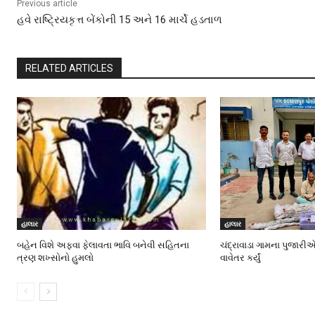
Previous article
હવે રાષ્ટ્રિયકૃત્ત બેંકોની 15 અને 16 માર્ચે હડતાળ
RELATED ARTICLES
હાલાર
હાલાર
બહેન વિશે અફવા ફેલાવતા ભાવિ બનેવી સહિતના
ચંદ્રાવાડા ગામના પુજારીએ
ત્રણ શખ્સોનો હુમલો
વાવેતર કર્યું