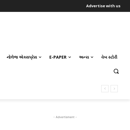
Advertise with us
નોલેજ એક્સપ્રેસ
E-PAPER
અન્ય
વેબ સ્ટોરી
- Advertisment -