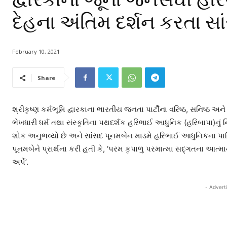
દેહના અંતિમ દર્શન કરતા સ
February 10, 2021
Share
શ્રીકૃષ્ણ કર્મભૂમિ દ્વારકાના ભારતીય જનતા પાર્ટીના વરિષ્ઠ, સનિષ્ઠ 
ભેખધારી ધર્મ તથા સંસ્કૃતિના પથદર્શક હરિભાઈ આધુનિક (હરિબાપા)નું
શોક અનુભવ્યો છે અને સાંસદ પૂનમબેન માડમે હરિભાઈ આધુનિકના પાર્થ
પૂનમબેને પ્રાર્થના કરી હતી કે, ‘પરમ કૃપાળુ પરમાત્મા સદ્ગતના આત
અર્પે’.
- Advert