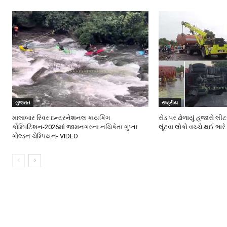
ગુજરાત
રાષ્ટ્રીય
માલાબાર રિવર ઇન્ટરનેશનલ કાયકિંગ
રોડ પર ઢોળાયું હજારો લીટર
કોમ્પિટિશન-2026માં જામનગરના નચિકેતા ગુપ્તા
લૂંટવા લોકો વચ્ચે થઈ ભાર
ગોલ્ડન ચેમ્પિયન- VIDEO