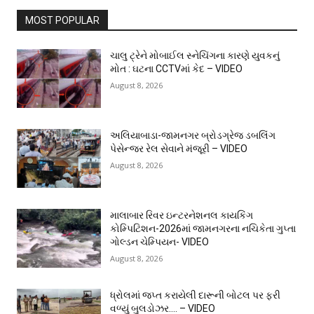
MOST POPULAR
ચાલુ ટ્રેને મોબાઈલ સ્નેચિંગના કારણે યુવકનું
મોત : ઘટના CCTVમાં કેદ – VIDEO
August 8, 2026
અલિયાબાડા-જામનગર બ્રોડગ્રેજ ડબલિંગ
પેસેન્જર રેલ સેવાને મંજૂરી – VIDEO
August 8, 2026
માલાબાર રિવર ઇન્ટરનેશનલ કાયકિંગ
કોમ્પિટિશન-2026માં જામનગરના નચિકેતા ગુપ્તા
ગોલ્ડન ચેમ્પિયન- VIDEO
August 8, 2026
ધ્રોલમાં જપ્ત કરાયેલી દારૂની બોટલ પર ફરી
વળ્યું બુલડોઝર…. – VIDEO