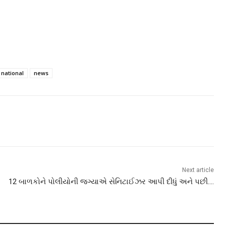
national
news
Next article
12 બાળકોને પોલીયોની જગ્યાએ સેનિટાઈઝર આપી દીધું અને પછી….