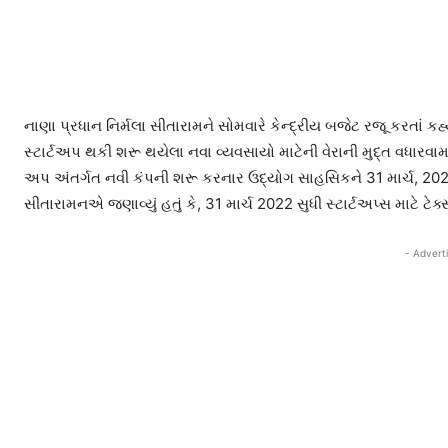
નાણા પ્રધાન નિર્મલા સીતારામને સોમવારે કેન્દ્રીય બજેટ રજૂ કરતાં કહ્
સ્ટાર્ટઅપ થકી શરૂ થયેલા નવા વ્યવસાયો માટેની વેરાની મુદ્ત વધારવામાં
અપ અંતર્ગત નવી કંપની શરૂ કરનાર ઉદ્યોગ સાહસિકને 31 માર્ચ, 2022 
સીતારામનએ જણાવ્યું હતું કે, 31 માર્ચ 2022 સુધી સ્ટાર્ટઅપ્સ માટે ટે
- Advert