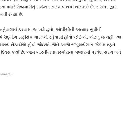
રતાં વધારે રોજગારીનું સર્જન સ્ટાર્ટઅપ થકી થઇ શકે છે. સરકાર દ્વારા
વી રહ્યા છે.
 અહેવાલમાં કરવામાં આવ્યો હતો. ઓપીસીની અત્યાર સુધીની
 કે ઉદ્યોગ સહસિક ભારતનો રહેવાસી હોવો જોઈએ, એટલું જ નહીં, આ
ુ સમય રોકાયેલો હોવો જોઇએ. જેને આજે રજૂ થયેલાં બજેટ મારફતે
20 દિવસ કર્યા છે. આમ ભારતીય ડાયસ્પોરાના બજારમાં પ્રવેશ સરળ બને
isement -