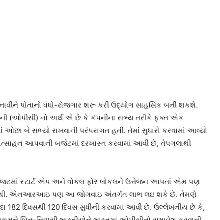
 બનાવીને પોતાનો ધંધો-રોજગાર શરૂ કરી ઉદ્યોગ સાહસિક બની શકશે.
ી (ઓપીસી) નો અર્થ એ છે કે કંપનીના સભ્ય તરીકે ફ્ક્ત એક
ં ઓછા બે સભ્યો રાખવાની પરંપરાગત હતી. તેમાં સુધારો કરવામાં આવ્યો
્રોત્સાહન આપવાની બજેટમાં દરખાસ્ત કરવામાં આવી છે, તેપગલાથી
્રીય બેજટમાં સ્ટાર્ટ એપ અને વોકલ ફોર લોકલને ઉત્તેજન આપતાં એમ પણ
રી નથી. એનઆરઆઇ પણ આ જોગવાઇ અંતર્ગત લાભ લઇ શકે છે. તેમણે
 182 દિવસથી 120 દિવસ સુધીની કરવામાં આવી છે. ઉલ્લેખનીય છે કે,
સીતારામને બિન-નિવાસી ભારતીયોને ભારતમાં ઓપીસીનો સમાવેશ કરવાની