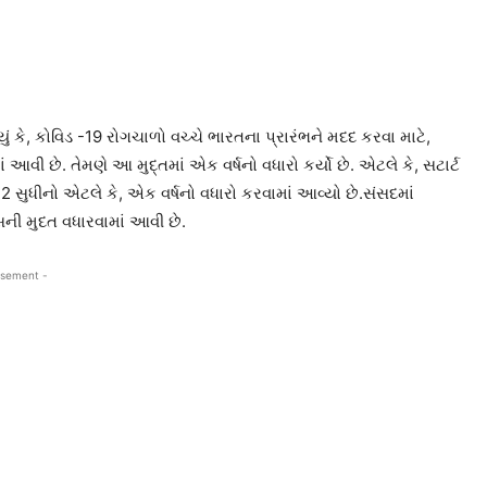
યું કે, કોવિડ -19 રોગચાળો વચ્ચે ભારતના પ્રારંભને મદદ કરવા માટે,
 આવી છે. તેમણે આ મુદ્તમાં એક વર્ષનો વધારો કર્યો છે. એટલે કે, સટાર્ટ
સુધીનો એટલે કે, એક વર્ષનો વધારો કરવામાં આવ્યો છે.સંસદમાં
ક્સની મુદત વધારવામાં આવી છે.
isement -