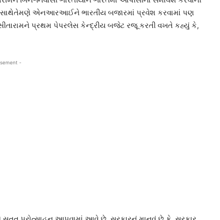
 આ સાથેતેમણે એનઆરઆઈને ભારતીય બજારમાં પ્રવેશ કરવામાં પણ
ીતારામને પ્રથમ પેપરલેસ કેન્દ્રીય બજેટ રજૂ કરતી વખતે કહ્યું કે,
isement -
પને સતત પ્રોત્સાહન આપવામાં આવે છે. સરકારનું માનવું છે કે, સરકાર