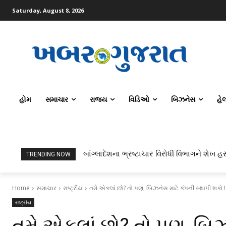
Saturday, August 8, 2026
હોમ
સમાચાર
રાજ્ય
વિડિઓ
બિઝનેસ
હે
બાંગ્લાદેશના ભ્રષ્ટાચાર વિરોધી વિભાગને શેખ હસ
TRENDING NOW
Home
સમાચાર
રાષ્ટ્રીય
તમે એકલાં છો? તો પણ, બિઝનેસ માટે કંપની સ્થાપી શકો !
રાષ્ટ્રીય
તમે એકલાં છો? તો પણ, બિઝ