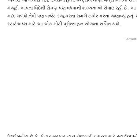
મંજૂરી આપતાં વિદેશી રોકણ પણ વધવાની શક્યતાઓ સેવાઇ રહી છે.
મદદ મળશે.તેવી પણ બજેટ રજૂ કરતાં સમયે ટકોર કરતાં જણાવ્યું હતું. સ
સ્ટાર્ટઅપ્સ માટે આ એક મોટી પ્રોત્સાહન યોજના સબિત થશે.
- Advert
ઉલ્લેખનીય છે કે, કેન્દ્ર સરકાર દ્વારા રોજગારી વધારવા માટે સ્ટાર્ટઅ