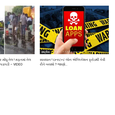
રાષ્ટ્રીય
 મોંઘુ તેલ ! મફતમાં તેલ
સાવધાન ! ઇન્સ્ટન્ટ લોન એપ્લિકેશન ફ્રોડથી કેવી
ે પડાપડી – VIDEO
રીતે બચશો ? જાણો…