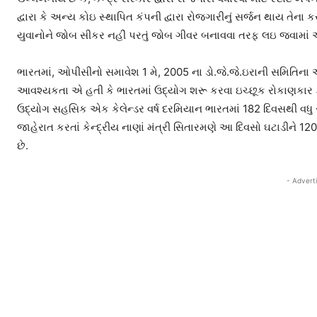
દ્વારા કે અન્ય કોઇ સ્થાપિત કંપની દ્વારા રોજગારીનું સર્જન થાય તેના ક
યુવાનોને જોબ સીકર નહીં પરતું જોબ ગીવર બનાવવા તરફ લઇ જવામાં આ
ભારતમાં, ઓપીસીનો સમાવેશ 1 મે, 2005 ના ડો.જે.જે.ઇરાની સમિતિના
આવશ્યકતા એ હતી કે ભારતમાં ઉદ્યોગ શરૂ કરવા ઇચ્છૂક રોકાણકાર
ઉદ્યોગ સહસિક એક કેલેન્ડર વર્ષ દરમિયાન ભારતમાં 182 દિવસથી વધ
જાહેરાત કરતાં કેન્દ્રીય નાણાં મંત્રી સિતારમણે આ દિવસો ઘટાડીને 1
છે.
- Advert