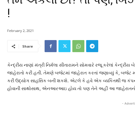
!
February 2, 2021
Share
કેન્દ્રીય નાણાં મંત્રી નિર્મલા સીતારામને સોમવારે રજૂ કરેલાં કેન્દ્
જાહેરાતો કરી હતી. તેમણે બજેટમાં જાહેરાત કરતાં જણાવ્યું કે, બજે
કરી ઉદ્યોગ સાહસિક બની શકશે. એટલે કે હવે એક વ્યકિતથી જ કંપ
હોવાની સાથોસાથ, એનઆરઆઇ હોય તો પણ તેને અહીં આ જાહેરાતનો લા
- Advert