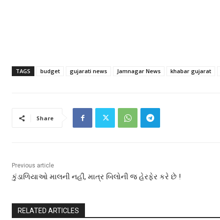
TAGS
budget
gujarati news
Jamnagar News
khabar gujarat
Share
Previous article
કુંડાળિયાઓ માલની નહીં, માત્ર બિલોની જ હેરફેર કરે છે !
RELATED ARTICLES