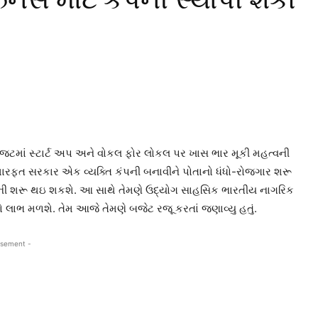
રીય બેજટમાં સ્ટાર્ટ અપ અને વોકલ ફોર લોકલ પર ખાસ ભાર મૂકી મહત્વની
ટ મારફત સરકાર એક વ્યક્તિ કંપની બનાવીને પોતાનો ધંધો-રોજગાર શરૂ
ની શરૂ થઇ શકશે. આ સાથે તેમણે ઉદ્યોગ સાહસિક ભારતીય નાગરિક
ભ મળશે. તેમ આજે તેમણે બજેટ રજૂ કરતાં જણાવ્યુ હતું.
isement -