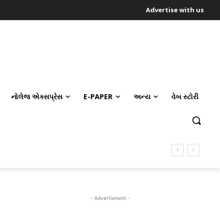
Advertise with us
નોલેજ એક્સપ્રેસ
E-PAPER
અન્ય
વેબ સ્ટોરી
- Advertisment -