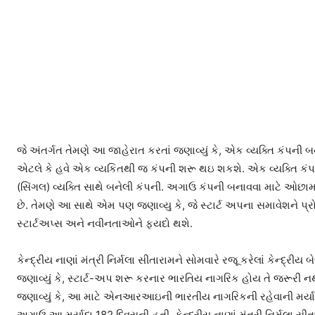
જે અંતર્ગત તેમણે આ જાહેરાત કરતાં જણાવ્યું કે, એક વ્યક્તિ કંપની
એટલે કે હવે એક વ્યકિતથી જ કંપની શરૂ થઇ શકશે. એક વ્યક્તિ કંપન
(સિંગલ) વ્યક્તિ સાથે બનેલી કંપની. અગાઉ કંપની બનાવવા માટે ઓછામા
છે. તેમણે આ સાથે એમ પણ જણાવ્યુ કે, જે સ્ટાર્ટ અપના સમાવેશને પ
સ્ટાર્ટઅપ્સ અને નવીનતાઓને ફયદો થશે.
કેન્દ્રીય નાણાં મંત્રી નિર્મલા સીતારામને સોમવારે રજૂ કરેલાં કેન્દ
જણાવ્યું કે, સ્ટાર્ટ-અપ શરૂ કરનાર ભારતિય નાગરિક હોય તે જરૂ
જણાવ્યું કે, આ માટે એનઆરઆઇની ભારતીય નાગરિકની રહેવાની મર્યાદા
અગાઉ આ મર્યાદા 182 દિવસની હતી. કેન્દ્રીય નાણાં મંત્રી નિર્મલા 