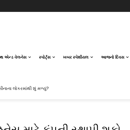
લ્થ એન્ડ વેલનેસ
સ્પોર્ટ્સ
ખબર સ્પેશીયલ
આજનો દિવસ
ીનાના લોકરમાંથી શું મળ્યું?
નેસ માટે કંપની સ્થાપી શકો