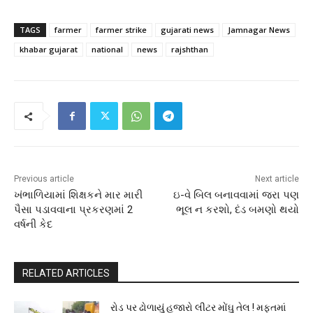
TAGS
farmer
farmer strike
gujarati news
Jamnagar News
khabar gujarat
national
news
rajshthan
Previous article
Next article
ખંભાળિયામાં શિક્ષકને માર મારી
ઇ-વે બિલ બનાવવામાં જરા પણ
પૈસા પડાવવાના પ્રકરણમાં 2
ભૂલ ન કરશો, દંડ બમણો થયો
વર્ષની કેદ
RELATED ARTICLES
રોડ પર ઢોળાયું હજારો લીટર મોંઘુ તેલ ! મફતમાં