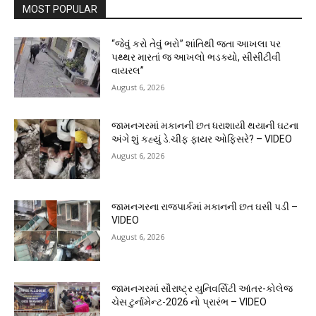
MOST POPULAR
“જેવું કરો તેવું ભરો” શાંતિથી જતા આખલા પર
પથ્થર મારતાં જ આખલો ભડક્યો, સીસીટીવી
વાયરલ”
August 6, 2026
જામનગરમાં મકાનની છત ધરાશાયી થયાની ઘટના
અંગે શું કહ્યું ડે.ચીફ ફાયર ઓફિસરે? – VIDEO
August 6, 2026
જામનગરના રાજપાર્કમાં મકાનની છત ઘસી પડી –
VIDEO
August 6, 2026
જામનગરમાં સૌરાષ્ટ્ર યુનિવર્સિટી આંતર-કોલેજ
ચેસ ટુર્નામેન્ટ-2026 નો પ્રારંભ – VIDEO