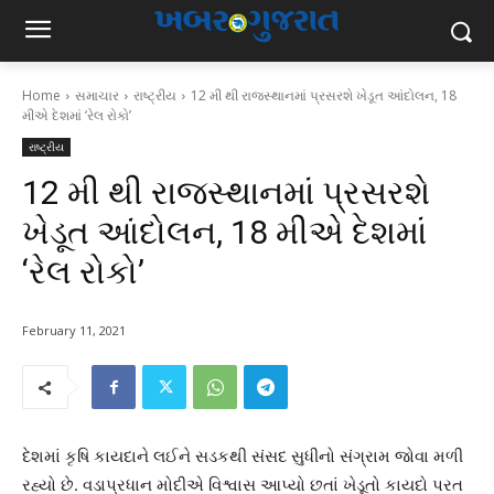
Home
સમાચાર
રાષ્ટ્રીય
12 મી થી રાજસ્થાનમાં પ્રસરશે ખેડૂત આંદોલન, 18
મીએ દેશમાં ‘રેલ રોકો’
રાષ્ટ્રીય
12 મી થી રાજસ્થાનમાં પ્રસરશે
ખેડૂત આંદોલન, 18 મીએ દેશમાં
‘રેલ રોકો’
February 11, 2021
દેશમાં કૃષિ કાયદાને લઈને સડકથી સંસદ સુધીનો સંગ્રામ જોવા મળી
રહ્યો છે. વડાપ્રધાન મોદીએ વિશ્વાસ આપ્યો છતાં ખેડૂતો કાયદો પરત