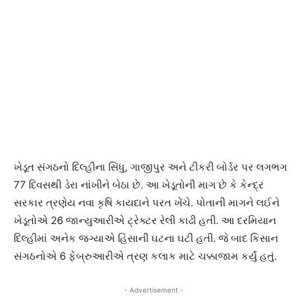
ખેડૂત સંગઠનો દિલ્હીના સિંધુ, ગાજીપુર અને ટીકરી બોર્ડર પર લગભગ
77 દિવસથી ડેરા નાંખીને બેઠા છે. આ ખેડૂતોની માગ છે કે કેન્દ્ર
સરકાર ત્રણેય નવા કૃષિ કાયદાને પરત ખેંચે. પોતાની માગને લઈને
ખેડૂતોએ 26 જાન્યુઆરીએ ટ્રેક્ટર રેલી કાઢી હતી. આ દરમિયાન
દિલ્હીમાં અનેક જગ્યાએ હિંસાની ઘટના ઘટી હતી. જે બાદ કિસાન
સંગઠનોએ 6 ફેબ્રુઆરીએ ત્રણ કલાક માટે ચક્કાજામ કર્યું હતું.
- Advertisement -