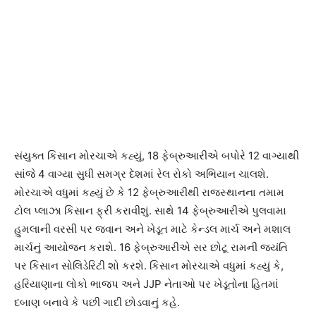
સંયુક્ત કિસાન મોરચાએ કહ્યું, 18 ફેબ્રુઆરીએ બપોરે 12 વાગ્યાથી
સાંજે 4 વાગ્યા સુધી સમગ્ર દેશમાં રેલ રોકો અભિયાન ચાલશે.
મોરચાએ વધુમાં કહ્યું છે કે 12 ફેબ્રુઆરીથી રાજસ્થાનના તમામ
ટોલ પ્લાઝા કિસાન ફ્રી કરાવીશું. સાથે 14 ફેબ્રુઆરીએ પુલવામા
હુમલાની વરસી પર જવાન અને ખેડૂત માટે કેન્ડલ માર્ચ અને મશાલ
માર્ચનું આયોજન કરાશે. 16 ફેબ્રુઆરીએ સર છોટૂ રામની જ્યંતિ
પર કિસાન સોલિડેરિટી શો કરશે. કિસાન મોરચાએ વધુમાં કહ્યું કે,
હરિયાણાના લોકો ભાજપ અને JJP નેતાઓ પર ખેડૂતોના હિતમાં
દબાણ બનાવે કે પછી ગાદી છોડવાનું કહે.