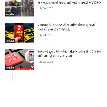
તેલ લૂંટવા લોકો વચ્ચે થઈ ભારે પડાપડી – VIDEO
July 30, 2026
રાષ્ટ્રીય
સાવધાન ! ઇન્સ્ટન્ટ લોન એપ્લિકેશન ફ્રોડથી
કેવી રીતે બચશો ? જાણો…
July 24, 2026
રાષ્ટ્રીય
સાયબર ફ્રોડથી બચો: Fake Profile રિપોર્ટ કરવા
માટે આટલું ખાસ યાદ રાખો
July 22, 2026
રાષ્ટ્રીય