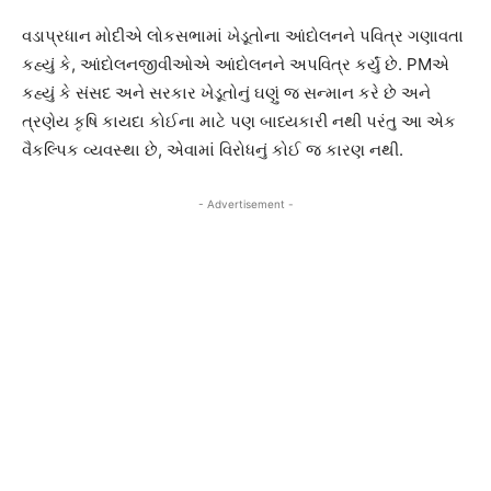
વડાપ્રધાન મોદીએ લોકસભામાં ખેડૂતોના આંદોલનને પવિત્ર ગણાવતા
કહ્યું કે, આંદોલનજીવીઓએ આંદોલનને અપવિત્ર કર્યું છે. PMએ
કહ્યું કે સંસદ અને સરકાર ખેડૂતોનું ઘણું જ સન્માન કરે છે અને
ત્રણેય કૃષિ કાયદા કોઈના માટે પણ બાધ્યકારી નથી પરંતુ આ એક
વૈકલ્પિક વ્યવસ્થા છે, એવામાં વિરોધનું કોઈ જ કારણ નથી.
- Advertisement -