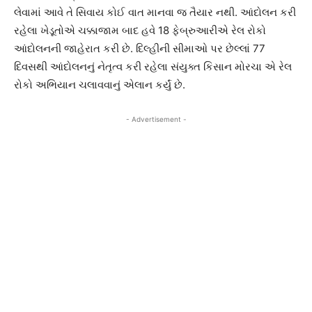
લેવામાં આવે તે સિવાય કોઈ વાત માનવા જ તૈયાર નથી. આંદોલન કરી
રહેલા ખેડૂતોએ ચક્કાજામ બાદ હવે 18 ફેબ્રુઆરીએ રેલ રોકો
આંદોલનની જાહેરાત કરી છે. દિલ્હીની સીમાઓ પર છેલ્લાં 77
દિવસથી આંદોલનનું નેતૃત્વ કરી રહેલા સંયુક્ત કિસાન મોરચા એ રેલ
રોકો અભિયાન ચલાવવાનું એલાન કર્યું છે.
- Advertisement -