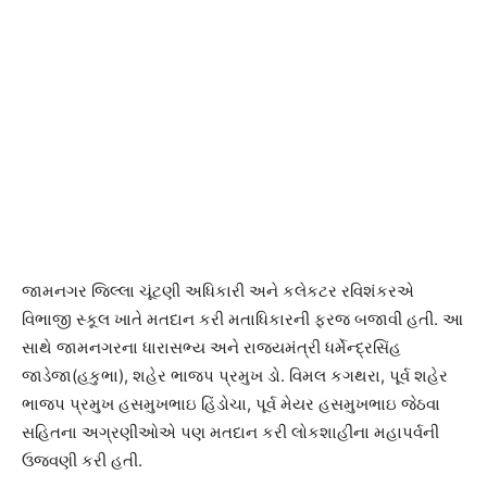
જામનગર જિલ્લા ચૂંટણી અધિકારી અને કલેકટર રવિશંકરએ
વિભાજી સ્કૂલ ખાતે મતદાન કરી મતાધિકારની ફરજ બજાવી હતી. આ
સાથે જામનગરના ધારાસભ્ય અને રાજ્યમંત્રી ધર્મેન્દ્રસિંહ
જાડેજા(હકુભા), શહેર ભાજપ પ્રમુખ ડો. વિમલ કગથરા, પૂર્વ શહેર
ભાજપ પ્રમુખ હસમુખભાઇ હિંડોચા, પૂર્વ મેયર હસમુખભાઇ જેઠવા
સહિતના અગ્રણીઓએ પણ મતદાન કરી લોકશાહીના મહાપર્વની
ઉજવણી કરી હતી.