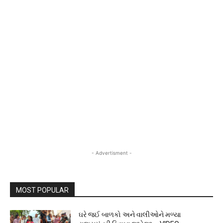
- Advertisment -
MOST POPULAR
ઘરે જઈ બાળકો અને વાલીઓને મળ્યા