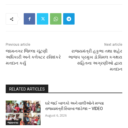
Previous article
Next article
જામનગર જિલ્લા ચૂંટણી
રાજ્યમંત્રી હકુભા તથા શહેર
અધિકારી અને કલેક્ટર રવિશંકરે
ભાજપ પ્રમુખ ડો.વિમલ કગથરા
મતદાન કર્યુ
સહિતના અગ્રણીઓ દ્વારા
મતદાન
RELATED ARTICLES
ઘરે જઈ બાળકો અને વાલીઓને મળ્યા
રાજ્યમંત્રી રિવાબા જાડેજા – VIDEO
August 6, 2026
જામનગર