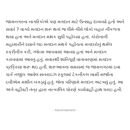
જામનગરના નાગરિકોએ પણ મતદાન માટે ઉત્સાહ દાખવ્યો હતો અને
સવારે 7 વાગ્યે મતદાન શરૂ થતાં જ ધીમે-ધીમે લોકો બહાર નીકળતા
થયા હતા અને મતદાન મથક સુધી પહોંચ્યા હતાં. કોરોનાની
મહામારીને ધ્યાને લઇ મતદાન મથકે પહોંચતા મતદારોનું થર્મલ
સ્ક્રીનીંગ કરી, ગ્લોવ્સ આપવામાં આવ્યા હતાં અને મતદાન
કરાવવામાં આવતું હતું. સવારથી શાંતિપૂર્ણ વાતાવરણમાં મતદાન
પ્રક્રિયા શરૂ થઇ હતી. શરૂઆતના સમયમાં જ જામનગરમાં ઇવા
પાર્ક નજીક આવેલ સનરાઇઝ સ્કૂલમાં ટેકનીકલ ખામી સર્જાતા
ઇવીએમ મશીન બગડ્યું હતું. જેના પરિણામે મતદાન અટક્યું હતું. આ
અંગે વહીવટી તંત્ર દ્વારા તાત્કાલિક ધોરણે કાર્યવાહી હાથ ધરાઇ હતી.
- Advertisement -