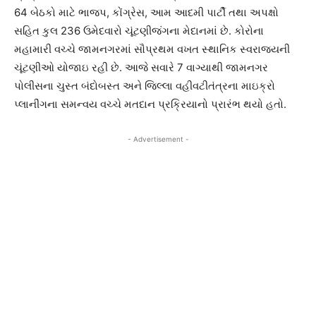
64 બેઠકો માટે ભાજપ, કોંગ્રેસ, આમ આદમી પાર્ટી તથા અપક્ષો
સહિત કુલ 236 ઉમેદવારો ચૂંટણીજંગના મેદાનમાં છે. કોરોના
મહામારી વચ્ચે જામનગરમાં સૌપ્રથમ વખત સ્થાનિક સ્વરાજ્યની
ચૂંટણીઓ યોજાઇ રહી છે. આજે સવારે 7 વાગ્યાથી જામનગર
પોલીસના ચુસ્ત બંદોબસ્ત અને જિલ્લા વહીવટીતંત્રના માઇક્રો
પ્લાનીંગના સમન્વય વચ્ચે મતદાન પ્રક્રિયાનો પ્રારંભ થયો હતો.
- Advertisement -