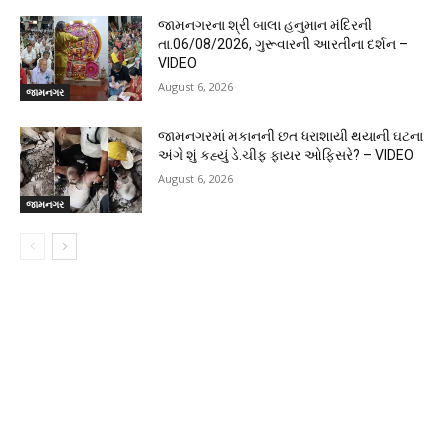
જામનગરના શ્રી બાલા હનુમાન મંદિરની
તા.06/08/2026, ગુરૂવારની આરતીના દર્શન –
VIDEO
August 6, 2026
જામનગર
જામનગરમાં મકાનની છત ધરાશાયી થયાની ઘટના
અંગે શું કહ્યું ડે.ચીફ ફાયર ઓફિસરે? – VIDEO
August 6, 2026
જામનગર