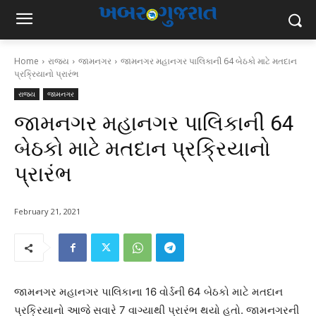
Home
રાજ્ય
જામનગર
જામનગર મહાનગર પાલિકાની 64 બેઠકો માટે મતદાન
પ્રક્રિયાનો પ્રારંભ
રાજ્ય
જામનગર
જામનગર મહાનગર પાલિકાની 64
બેઠકો માટે મતદાન પ્રક્રિયાનો
પ્રારંભ
February 21, 2021
જામનગર મહાનગર પાલિકાના 16 વોર્ડની 64 બેઠકો માટે મતદાન
પ્રક્રિયાનો આજે સવારે 7 વાગ્યાથી પ્રારંભ થયો હતો. જામનગરની