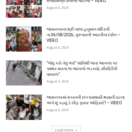
રાજ્યમંત્રી રિવાબા જાડેજા – VIDEO
August 6, 2026
જામનગરના શ્રી બાલા હનુમાન મંદિરની
તા.06/08/2026, ગુરૂવારની આરતીના દર્શન –
VIDEO
August 6, 2026
“જેવું કરો તેવું ભરો” શાંતિથી જતા આખલા પર
પથ્થર મારતાં જ આખલો ભડક્યો, સીસીટીવી
વાયરલ”
August 6, 2026
જામનગરમાં મકાનની છત ધરાશાયી થયાની ઘટના
અંગે શું કહ્યું ડે.ચીફ ફાયર ઓફિસરે? – VIDEO
August 6, 2026
Load more