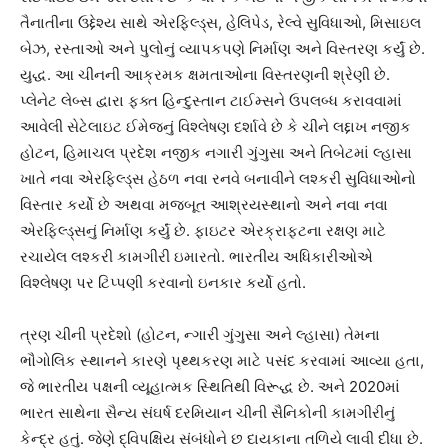
તૈનાતીના ઉદ્દેશ્ય સાથે એરફિલ્ડ્સ, હેલિપેડ, રેલ્વે સુવિધાઓ, મિસાઇલ
બેઝ, રસ્તાઓ અને પુલોનું વ્યાપકપણે નિર્માણ અને વિસ્તરણ કર્યું છે.
યુદ્ધ. આ ચીનની આક્રમક ક્ષમતાઓના વિસ્તરણની શ્રેણી છે.
પ્લેનેટ લેબ્સ દ્વારા ફક્ત હિન્દુસ્તાન ટાઈમ્સને ઉપલબ્ધ કરાવવામાં
આવેલી સેટેલાઇટ ઈમેજનું વિશ્લેષણ દર્શાવે છે કે ચીને લદ્દાખ નજીક
હોટન, હિમાચલ પ્રદેશ નજીક નગારી ગુંગુસા અને તિબેટમાં લ્હાસા
ખાતે નવા એરફિલ્ડ્સ હેઠળ નવા રનવે બનાવીને લશ્કરી સુવિધાઓનો
વિસ્તાર કર્યો છે અથવા મજબૂત આશ્રયસ્થાનો અને નવા નવા
એરફિલ્ડ્સનું નિર્માણ કર્યું છે. ફાઇટર એરક્રાફટના રક્ષણ માટે
રચાયેલ લશ્કરી કામગીરી ઇમારતો. ભારતીય અધિકારીઓએ
વિશ્લેષણ પર ટિપ્પણી કરવાનો ઇનકાર કર્યો હતો.
ત્રણ ચીની પ્રદેશો (હોટન, ન્ગારી ગુંગુસા અને લ્હાસા) તેમના
ભૌગોલિક સ્થાનને કારણે પૃથ્થકરણ માટે પસંદ કરવામાં આવ્યા હતા,
જે ભારતીય પક્ષની વ્યૂહાત્મક સ્થિતિથી વિરૂદ્ધ છે. અને 2020માં
ભારત સાથેના સૈન્ય સંઘર્ષ દરમિયાન ચીની સૈનિકોની કામગીરીનું
કેન્દ્ર હતું. જેણે દ્વિપક્ષિય સંબંધોને છ દાયકાના તળિયે લાવી દીધા છે.