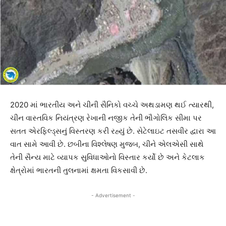
2020 માં ભારતીય અને ચીની સૈનિકો વચ્ચે અથડામણ થઈ ત્યારથી,
ચીન વાસ્તવિક નિયંત્રણ રેખાની નજીક તેની ભૌગોલિક સીમા પર
સતત એરફિલ્ડ્સનું વિસ્તરણ કરી રહ્યું છે. સેટેલાઇટ તસવીર દ્વારા આ
વાત સામે આવી છે. છબીના વિશ્લેષણ મુજબ, ચીને એલએસી સાથે
તેની સૈન્ય માટે વ્યાપક સુવિધાઓનો વિસ્તાર કર્યો છે અને કેટલાક
ક્ષેત્રોમાં ભારતની તુલનામાં ક્ષમતા વિકસાવી છે.
- Advertisement -