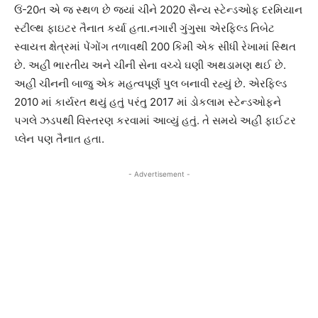
ઉં-20ત એ જ સ્થળ છે જયાં ચીને 2020 સૈન્ય સ્ટેન્ડઓફ દરમિયાન
સ્ટીલ્થ ફાઇટર તૈનાત કર્યા હતા.નગારી ગુંગુસા એરફિલ્ડ તિબેટ
સ્વાયત્ત ક્ષેત્રમાં પેંગોંગ તળાવથી 200 કિમી એક સીધી રેખામાં સ્થિત
છે. અહીં ભારતીય અને ચીની સેના વચ્ચે ઘણી અથડામણ થઈ છે.
અહીં ચીનની બાજુ એક મહત્વપૂર્ણ પુલ બનાવી રહ્યું છે. એરફિલ્ડ
2010 માં કાર્યરત થયું હતું પરંતુ 2017 માં ડોકલામ સ્ટેન્ડઓફને
પગલે ઝડપથી વિસ્તરણ કરવામાં આવ્યું હતું. તે સમયે અહીં ફાઈટર
પ્લેન પણ તૈનાત હતા.
- Advertisement -