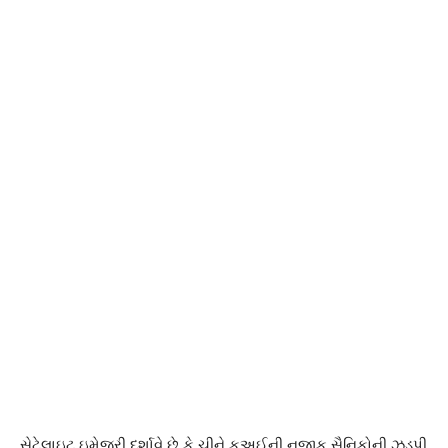
સેટેલાઇટ ઇમેજરી દર્શાવે છે કે ચીને કઅઈની નજીક સૈનિકોની ઝડપી