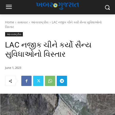
Home
સમાચાર
આંતરરાષ્ટ્રીય
LAC નજીક ચીને કર્યો સૈન્ય સુવિધાઓનો
વિસ્તાર
આંતરરાષ્ટ્રીય
LAC નજીક ચીને કર્યો સૈન્ય
સુવિધાઓનો વિસ્તાર
June 1, 2023