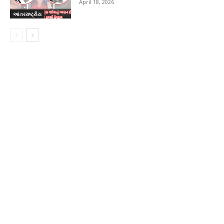
April 18, 2026
આંતરરાષ્ટ્રીય