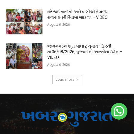
ઘરે જઈ બાળકો અને વાલીઓને મળ્યા
રાજ્યમંત્રી રિવાબા જાડેજા – VIDEO
August 6, 2026
જામનગરના શ્રી બાલા હનુમાન મંદિરની
તા.06/08/2026, ગુરૂવારની આરતીના દર્શન –
VIDEO
August 6, 2026
Load more