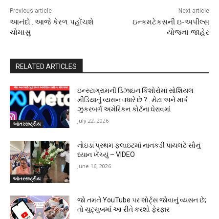
Previous article
Next article
આનંદો…આજે કેરળ પહોંચશે
ઇન્કમટેકસની ઇ-અપીલ્સ
ચોમાસુ
યોજના જાહેર
RELATED ARTICLES
ઇન્સ્ટાગ્રામની ડિઝાઇન કિશોરોમાં સોશિયલ
મીડિયાનું વ્યસન વધારે છે ?.. મેટા અને માર્ક
ઝુકરબર્ગ અમેરિકન કોર્ટના ઘેરાવમાં
July 22, 2026
આંતરરાષ્ટ્રીય
નોઇડા પ્રથમ ફ્લાઇટમાં નાનકડી પાયલટે સૌનું
ધ્યાન ખેંચ્યું – VIDEO
June 16, 2026
આંતરરાષ્ટ્રીય
જો તમને YouTube પર શોર્ટ્સ જોવાનું વ્યસન છે;
તો યુટ્યુબમાં આ રીતે કરશો ફેરફાર