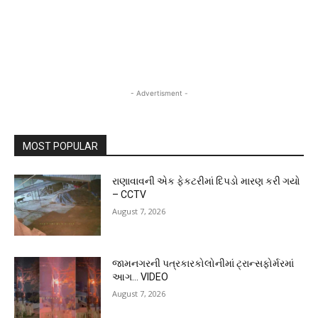
- Advertisment -
MOST POPULAR
રાણાવાવની એક ફેકટરીમાં દિપડો મારણ કરી ગયો
– CCTV
August 7, 2026
જામનગરની પત્રકારકોલોનીમાં ટ્રાન્સફોર્મરમાં
આગ… VIDEO
August 7, 2026