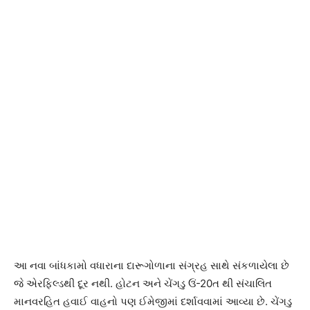
આ નવા બાંધકામો વધારાના દારૂગોળાના સંગ્રહ સાથે સંકળાયેલા છે
જે એરફિલ્ડથી દૂર નથી. હોટન અને ચેંગડુ ઉં-20ત થી સંચાલિત
માનવરહિત હવાઈ વાહનો પણ ઈમેજીમાં દર્શાવવામાં આવ્યા છે. ચેંગડુ