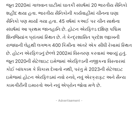
જૂન 2020માં ગાલવાન ઘાટીમાં ઘાતકી સંઘર્ષમાં 20 ભારતીય સૈનિકો
શહીદ થયા હતા. ભારતીય સૈનિકોની કાર્યવાહીમાં ચીનના ઘણા
સૈનિકો પણ માર્યા ગયા હતા. 45 વર્ષમાં કઅઈ પર ચીન સાથેના
સંઘર્ષમાં આ પ્રથમ જાનહાનિ છે. હોટન એરફિલ્ડ દક્ષિણ પશ્ચિમ
શિનજિયાંગ પ્રાંતમાં સ્થિત છે. તે કેન્દ્રશાસિત પ્રદેશ લદ્દાખની
રાજધાની લેહથી લગભગ 400 કિમીના અંતરે એક સીધી રેખામાં સ્થિત
છે. હોટન એરફિલ્ડનું છેલ્લે 2002માં વિસ્તરણ કરવામાં આવ્યું હતું.
જૂન 2020ની સેટેલાઇટ ઇમેજમાં એરફિલ્ડની નજીકના વિસ્તારમાં
કોઈ બાંધકામ કે વિકાસ દેખાતો નથી, પરંતુ મે 2023ની સેટેલાઇટ
ઇમેજમાં હોટન એરફિલ્ડમાં નવો રનવે, નવું એરક્રાફટ અને સૈન્ય
કામગીરીની ઇમારતો અને નવું એપ્રોન જોવા મળે છે.
- Advertisement -