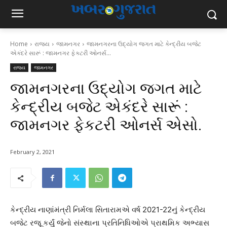
Home
રાજ્ય
જામનગર
જામનગરના ઉદ્યોગ જગત માટે કેન્દ્રીય બજેટ
એકંદરે સારૂં : જામનગર ફેકટરી ઓનર્સ...
રાજ્ય
જામનગર
જામનગરના ઉદ્યોગ જગત માટે
કેન્દ્રીય બજેટ એકંદરે સારૂં :
જામનગર ફેકટરી ઓનર્સ એસો.
February 2, 2021
કેન્દ્રીય નાણાંમંત્રી નિર્મલા સિતારામએ વર્ષ 2021-22નું કેન્દ્રીય
બજેટ રજૂ કર્યું જેનો સંસ્થાના પ્રતિનિધિઓએ પ્રાથમિક અભ્યાસ