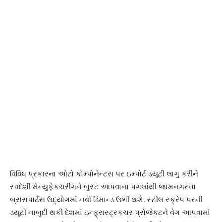
વિવિધ પ્રકારના ઓટો કોમ્પોનેન્ટસ પર ઇમ્પોર્ટ ડયૂટી લાગુ કરીને
સ્વદેશી મેન્યુફેકચરીંગને બુસ્ટ આપવાના પગલાંથી જામનગરના
બ્રાસપાર્ટસ ઉદ્યોગમાં નવી ડિમાન્ડ ઉભી થશે. સ્ટીલ સ્ક્રેપ પરની
ડયૂટી નાબુદી થકી દેશમાં ઇન્ફ્રાસ્ટ્રકચર પ્રોજેકટને વેગ આપવામાં