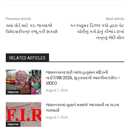
Previous article
Next article
ક્યાં વોર્ડ માટે કઇ જગ્યાએ
કન્ઝ્યુમર ડિઝલ પંપો દ્વારા વેટ
ઉમેદવારીપત્ર રજૂ કરી શકાશે
ચોરીનું કરોડોનું કૌભાંડ છતાં
તંત્રનું ભેદી મૌન
RELATED ARTICLES
જામનગરના શ્રી બાલા હનુમાન મંદિરની
તા.07/08/2026, શુક્રવારની આરતીના દર્શન –
VIDEO
August 7, 2026
જામનગર
જામનગરમાં યુવાને મસાલો આપવાની ના પાડતા
લમધાર્યો
August 7, 2026
જામનગર