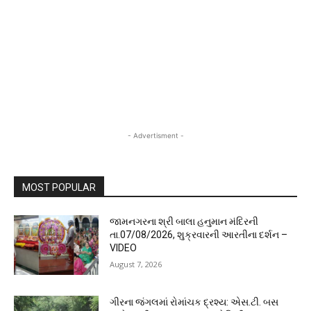
- Advertisment -
MOST POPULAR
જામનગરના શ્રી બાલા હનુમાન મંદિરની
તા.07/08/2026, શુક્રવારની આરતીના દર્શન –
VIDEO
August 7, 2026
ગીરના જંગલમાં રોમાંચક દ્રશ્ય: એસ.ટી. બસ