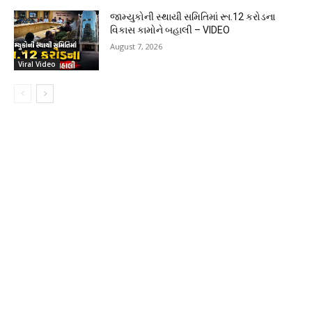
જામ્યુકોની સ્થાયી સમિતિમાં રૂા.12 કરોડના
વિકાસ કામોને બહાલી – VIDEO
August 7, 2026
Viral Video