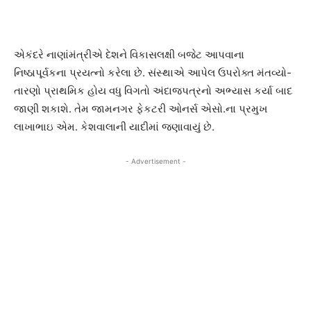
એકંદરે નાણાંમંત્રીએ દેશને વિકાસલક્ષી બજેટ આપવાના
નિષ્ઠાપૂર્વકના પ્રયત્નો કરેલા છે. સંસ્થાએ આપેલ ઉપરોક્ત મંતવ્યો-
તારણો પ્રાથમિક હોય વધુ વિગતો અંદાજપત્રનો અભ્યાસ કર્યા બાદ
જાણી શકાશે. તેમ જામનગર ફેકટરી ઓનર્સ એસો.ના પ્રમુખ
લાખાભાઇ એમ. કેશવાલાની યાદીમાં જણાવાયું છે.
- Advertisement -