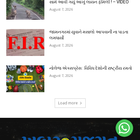
સામે આવી ગયું આખું લાયન ફેમિલી ! – VIDEO
August 7, 2026
જામનગરમાં યુવાને મસાલો આપવાની ના પાડતા
લમધાર્યો
August 7, 2026
નોલેજ એક્સપ્રેસ : વિવિધ દેશોની રાષ્ટ્રીય રમતો
August 7, 2026
Load more