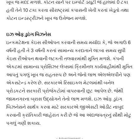
ખૂબ જ મદદ મળશે. કોટન યાર્ન પર ઇમ્પોર્ટ ડયૂટી જે હાલમાં 0 ટકા
હતી તેને 10 ટકા કરતા સૌરાષ્ટ્રમાં કપાસની ખેતી કરતાં ખેડૂતો તથા
કોટન ઇન્ડસ્ટ્રીઝને ખૂબ જ ઉત્તેજન મળશે.
ઇઝ ઓફ ડુઇંગ બિઝનેસ
ઇન્કમટેક્ષના કેઇસ સીઓપન કરવાની સમય મર્યાદા કે, જે અગાઉ 6
વર્ષની હતી તે 3 વર્ષની કરતાં સામાન્ય કરદાતાને લા:બા સમય સુધી
કેઇસ રીઓપન થવાની લટકતી તલવારમાંથી મુક્તિ મળશે. કંપની
એકટમાં સામાન્ય પ્રોસિઝર લેપ્સમાં ક્રિમીનલ કાર્યવાહીમાંથી મુક્તિ
આપતું પગલું ખૂબ જ રાહતરુપ છે અને જેનો લાભ એલએલપીને પણ
એકસટેન્ડ કરેલ છે. સરકારએ રિસાઇકલ મેટલમાંથી બનેલ
પ્રોડકટને સરકારી પ્રોજેકટોમાં વાપરવાની છૂટ આપેલ છે. જેથી
જામનગરના બ્રાસ ઉદ્યોગને તેનો લાભ મળશે. ઇઝ ઓફ ડુઇંગ
બિઝનેસને સાર્થક કરવા માટે સરકારએ જીએસટી ઓડીટ નાબુદ
કરવાની ક્રાંતિકારી જાહેરાત કરી છે જે આ અંદાજપત્રનું સૌથી મોટુ
પગલું ગણી શકાય.
- Advertisement -