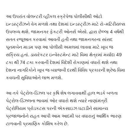
આ ઉપરાંત વોલન્ટરી વ્હીકલ સ્ક્રેપેજ પોલીસીથી ઓટો
ઇન્ડસ્ટ્રીઝને વેગ મળશે તથા દેશમાં ઇન્ડસ્ટ્રીઝ માટે રો-મટિરીયલ્સ
ઉપલબ્ધ થશે. જામનગર ફેકટરી ઓનર્સ એસો. દ્વારા છેલ્લા 4 વર્ષથી
સતત રજૂઆત કરવામાં આવતી હતી તથા જામનગરના સાંસદ
પૂનમબેન માડમ પણ આ પોલીસી અમલમાં લાવવા માટે ખૂબ જ
સક્રિય હતાં. ડાયરેકટર ઇન્વેસ્ટમેન્ટ માટે વિમા ક્ષેત્રમાં મર્યાદા 49
ટકા થી 74 ટકા કરવાની દેશમાં વિદેશી રોકાણમાં વધારો થશે તથા
દેશના નાગરિકોને ખૂબ જ વ્યાજબી દરથી વિવિધ પ્રકારની શ્રેષ્ઠ વિમા
કવચની સુવિધાઓને લાભ મળશે.
આ તકે પેટ્રોલ-ડિઝલ પર કૃષિ શેષ લગાવવાથી હાલ ભડકે બળતા
પેટ્રોલ-ડિઝલના ભાવમાં ઓર વધારો થશે ત્યારે નાણાંમંત્રી
પેટ્રોલિયમ પ્રોડકટસ પરની એકસાઇઝ ઘટાડીને સામાન્ય
પ્રજાજનોને રાહત આપી આમ આદમી પર વધારાનું આર્થિક ભારણ
ટાળવાની પ્રમાણિક કોશિષ કરેલ છે.