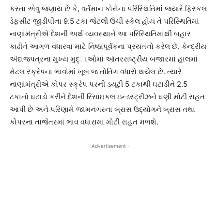
કરતા એવું જણાય છે કે, વર્તમાન કોરોના પરિસ્થિતિમાં જ્યારે ફિસ્કલ
ડેફસીટ જીડીપીના 9.5 ટકા જેટલી ઉંચી સ્કેલ હોય તે પરિસ્થિતિમાં
નાણાંમંત્રીએ દેશની અર્થ વ્યવસ્થાને આ પરિસ્થિતિમાંથી બહાર
કાઢીને આગળ વધારવા માટે નિષ્ઠાપૂર્વકના પ્રયતનો કરેલ છે. કેન્દ્રીય
અંદાજપત્રના મુખ્ય મુદ્ાઓમાં આંતરરાષ્ટ્રીય બજારમાં હાલમાં
મેટલ સ્ક્રેપના ભાવોમાં ખૂબ જ તોતિંગ વધારો થયેલ છે. ત્યારે
નાણાંમંત્રીએ કોપર સ્ક્રેપ પરની ડયૂટી 5 ટકાથી ઘટાડીને 2.5
ટકાનો ઘટાડો કરીને દેશની રિસાઇકલ ઇન્ડસ્ટ્રીઝને ઘણી મોટી રાહત
આપી છે અને પરિણામે જામનગરના બ્રાસ ઉદ્યોગને બ્રાસ તથા
કોપરના તાજેતરમાં ભાવ વધારામાં મોટી રાહત મળશે.
- Advertisement -