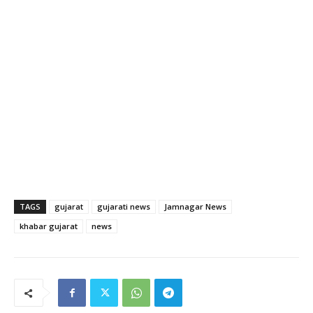
TAGS
gujarat
gujarati news
Jamnagar News
khabar gujarat
news