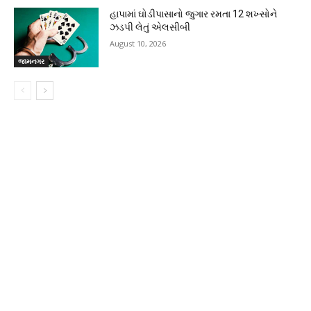
હાપામાં ઘોડીપાસાનો જુગાર રમતા 12 શખ્સોને
ઝડપી લેતું એલસીબી
August 10, 2026
જામનગર