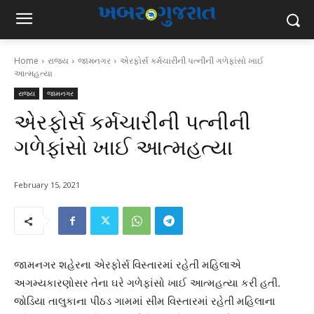
Home
રાજ્ય
જામનગર
એરફોર્સ કર્મચારીની પત્નીની ગળેફાંસો ખાઈ
આત્મહત્યા
રાજ્ય
જામનગર
એરફોર્સ કર્મચારીની પત્નીની
ગળેફાંસો ખાઈ આત્મહત્યા
February 15, 2021
જામનગર શહેરના એરફોર્સ વિસ્તારમાં રહેતી મહિલાએ
અગમ્યકારણોસર તેના ઘરે ગળેફાંસો ખાઈ આત્મહત્યા કરી હતી.
જોડિયા તાલુકાના પીઠડ ગામમાં સીમ વિસ્તારમાં રહેતી મહિલાના