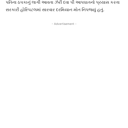
પતિના ઠપકાનું લાગી આવતા ઝેરી દવા પી આપઘાતનો પ્રયાસ કરતા
સરકારી હોસ્પિટલમાં સારવાર દરમિયાન મોત નિપજ્યું હતું.
- Advertisement -