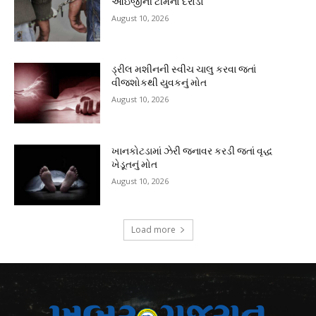
આઇજીની ટીમનો દરોડો
August 10, 2026
ડ્રીલ મશીનની સ્વીચ ચાલુ કરવા જતાં
વીજશોકથી યુવકનું મોત
August 10, 2026
ખાનકોટડામાં ઝેરી જનાવર કરડી જતાં વૃદ્ધ
ખેડૂતનું મોત
August 10, 2026
Load more