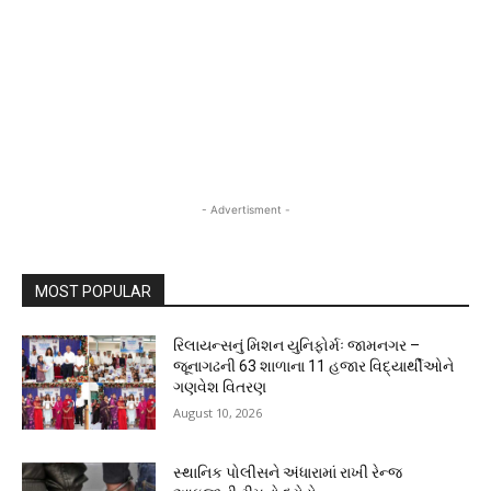
- Advertisment -
MOST POPULAR
રિલાયન્સનું મિશન યુનિફોર્મઃ જામનગર –
જૂનાગઢની 63 શાળાના 11 હજાર વિદ્યાર્થીઓને
ગણવેશ વિતરણ
August 10, 2026
સ્થાનિક પોલીસને અંધારામાં રાખી રેન્જ