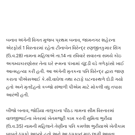
બનાવ અંગેની વિગત મુજબ પ્રથમ બનાવ, જામનગર શહેરના
એરફોર્સ 1 વિસ્તારમાં રહેતા ટીનાબેન વિરેન્દ્ર રણજીતકુમાર સિંગ
(ઉ.વ.28) નામના મહિલાએ તા.14 ના રવિવારે સવારના સમયે કોઇ
અગમ્યકારણોસર તેના ઘરે રૂમના પંખામાં ચૂંદડી વડે ગળેફાંસો ખાઈ
આત્મહત્યા કરી હતી. આ અંગેની મૃતકના પતિ વિરેન્દ્ર દ્વારા જાણ
કરાતા પીએસઆઈ કે.સી.વાઘેલા તથા સ્ટાફે ઘટનાસ્થળે દોડી ગયો
હતો અને મૃતદેહનો કબ્જો સંભાળી પીએમ માટે મોકલી વધુ તપાસ
આરંભી હતી.
બીજો બનાવ, જોડિયા તાલુકાના પીઠડ ગામના સીમ વિસ્તારમાં
વાલજીભાઈના ખેતરમાં ખેતમજૂરી કામ કરતી સુમિતા ભુરીયા
(ઉ.વ.35) નામની મહિલાને તેણીના પતિ કમલેશ ભુરીયાએ ખેતીકામ
બાબતે ઠપકો આપ્યો હતો અને આ ઠપકાનું માઠુ લાગી આવતા