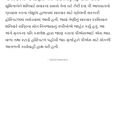
સુમિતાબેને શનિવારે સવારના સમયે તેના ઘરે ઝેરી દવા પી આપઘાતનો
પ્રયાસ કરતા બેશુધ્ધ હાલતમાં સારવાર માટે ધ્રોલની સરકારી
હોસ્પિટલમાં ખસેડવામાં આવી હતી. જ્યાં તેણીનું સારવાર દરમિયાન
શનિવારે રાત્રિના મોત નિપજ્યાનું તબીબોએ જાહેર કર્યુ હતું. આ
અંગે મૃતકના પતિ કમલેશ દ્વારા જાણ કરાતા પીએસઆઈ એમ.આર.
વાળા તથા સ્ટાફે હોસ્પિટલ પહોંચી જઇ મૃતદેહને પીએમ માટે મોકલી
આગળની કાર્યવાહી હાથ ધરી હતી.
- Advertisement -