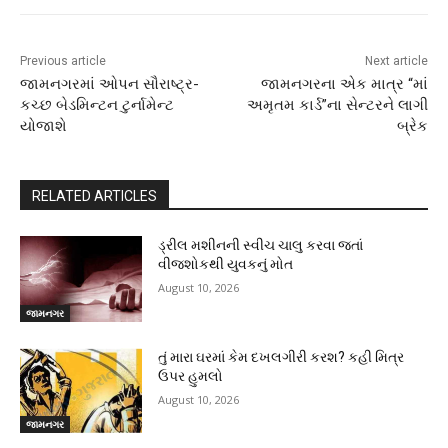
Previous article
Next article
જામનગરમાં ઓપન સૌરાષ્ટ્ર-
જામનગરના એક માત્ર “માં
કચ્છ બેડમિન્ટન ટુર્નામેન્ટ
અમૃતમ કાર્ડ”ના સેન્ટરને લાગી
યોજાશે
બ્રેક
RELATED ARTICLES
ડ્રીલ મશીનની સ્વીચ ચાલુ કરવા જતાં
વીજશોકથી યુવકનું મોત
August 10, 2026
જામનગર
તું મારા ઘરમાં કેમ દખલગીરી કરશ? કહી મિત્ર
ઉપર હુમલો
August 10, 2026
જામનગર