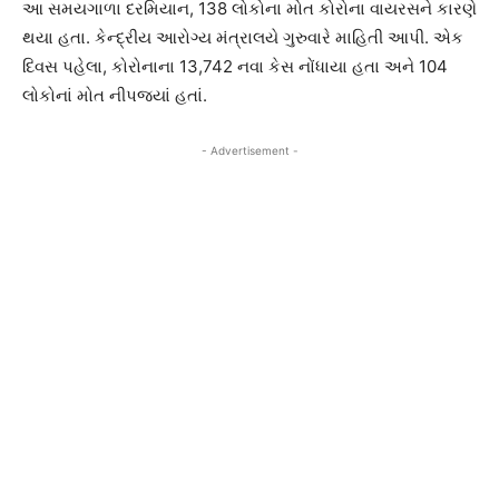
આ સમયગાળા દરમિયાન, 138 લોકોના મોત કોરોના વાયરસને કારણે
થયા હતા. કેન્દ્રીય આરોગ્ય મંત્રાલયે ગુરુવારે માહિતી આપી. એક
દિવસ પહેલા, કોરોનાના 13,742 નવા કેસ નોંધાયા હતા અને 104
લોકોનાં મોત નીપજ્યાં હતાં.
- Advertisement -