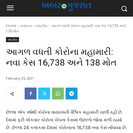
Home
સમાચાર
રાષ્ટ્રીય
આગળ વધતી કોરોના મહામારી: નવા કેસ 16,738 અને
138 મોત
રાષ્ટ્રીય
આગળ વધતી કોરોના મહામારી:
નવા કેસ 16,738 અને 138 મોત
February 25, 2021
છેલ્લા એક વર્ષથી કોરોના વાયરસની વૈશ્વિક મહામારી ચાલી રહી છે.
દેશમાં ફરી એકવાર કોરોના ચેપના કેસમાં ઉછાળો જોવા મળી રહ્યો
છે. છેલ્લા 24 કલાકમાં દેશમાં કોરોનાના 16,738 નવા કેસ નોંધાયા છે.