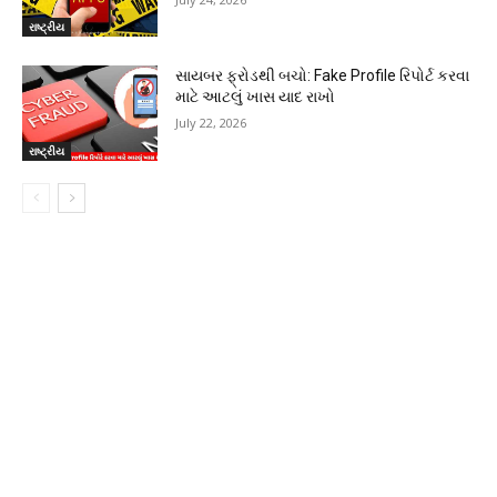
રાષ્ટ્રીય
સાયબર ફ્રોડથી બચો: Fake Profile રિપોર્ટ કરવા
માટે આટલું ખાસ યાદ રાખો
July 22, 2026
રાષ્ટ્રીય