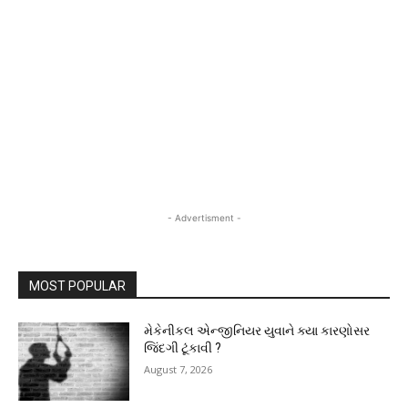
- Advertisment -
MOST POPULAR
મેકેનીકલ એન્જીનિયર યુવાને ક્યા કારણોસર
જિંદગી ટૂંકાવી ?
August 7, 2026