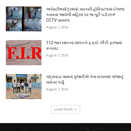
અરેરાટીભર્યા દ્રશ્યો: સરકારી હોસ્પિટલમાં ઈલાજ
કરાવવા આવેલી મહિલા પર જ તૂટી પડી છત!
CCTV વાયરલ
August 7, 2026
112 જન રક્ષકના ચાલકને ફડાકો ઝીંકી ફરજમાં
રૂકાવટ
August 7, 2026
ચંદ્રાવાડા ગામના પુજારીએ તેના મકાનમાં ગાંજાનું
વાવેતર કર્યું
August 7, 2026
Load more