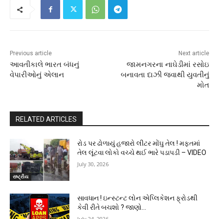
Previous article
Next article
આવતીકાલે ભારત બંધનું
જામનગરના નાઘેડીમાં રસોઇ
વેપારીઓનું એલાન
બનાવતા દાઝી જવાથી યુવતીનું
મોત
RELATED ARTICLES
રોડ પર ઢોળાયું હજારો લીટર મોંઘુ તેલ ! મફતમાં
તેલ લૂંટવા લોકો વચ્ચે થઈ ભારે પડાપડી – VIDEO
July 30, 2026
રાષ્ટ્રીય
સાવધાન ! ઇન્સ્ટન્ટ લોન એપ્લિકેશન ફ્રોડથી
કેવી રીતે બચશો ? જાણો…
July 24, 2026