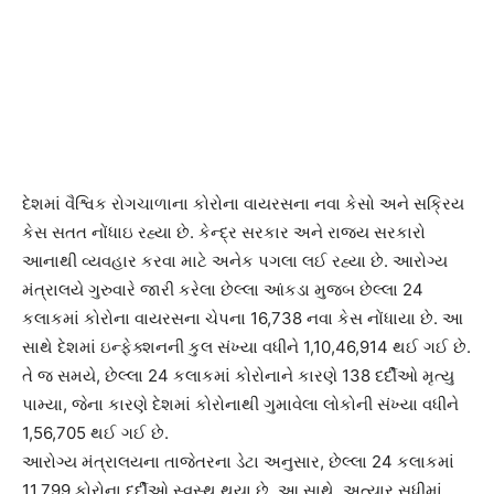
દેશમાં વૈશ્વિક રોગચાળાના કોરોના વાયરસના નવા કેસો અને સક્રિય
કેસ સતત નોંધાઇ રહ્યા છે. કેન્દ્ર સરકાર અને રાજ્ય સરકારો
આનાથી વ્યવહાર કરવા માટે અનેક પગલા લઈ રહ્યા છે. આરોગ્ય
મંત્રાલયે ગુરુવારે જારી કરેલા છેલ્લા આંકડા મુજબ છેલ્લા 24
કલાકમાં કોરોના વાયરસના ચેપના 16,738 નવા કેસ નોંધાયા છે. આ
સાથે દેશમાં ઇન્ફેક્શનની કુલ સંખ્યા વધીને 1,10,46,914 થઈ ગઈ છે.
તે જ સમયે, છેલ્લા 24 કલાકમાં કોરોનાને કારણે 138 દર્દીઓ મૃત્યુ
પામ્યા, જેના કારણે દેશમાં કોરોનાથી ગુમાવેલા લોકોની સંખ્યા વધીને
1,56,705 થઈ ગઈ છે.
આરોગ્ય મંત્રાલયના તાજેતરના ડેટા અનુસાર, છેલ્લા 24 કલાકમાં
11,799 કોરોના દર્દીઓ સ્વસ્થ થયા છે. આ સાથે, અત્યાર સુધીમાં