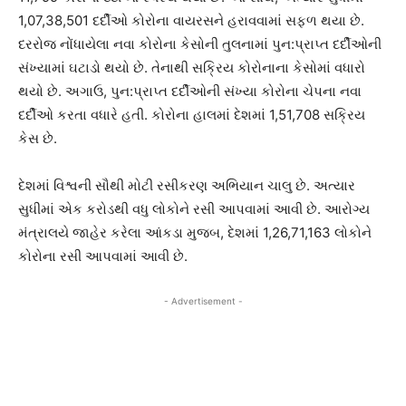
1,07,38,501 દર્દીઓ કોરોના વાયરસને હરાવવામાં સફળ થયા છે.
દરરોજ નોંધાયેલા નવા કોરોના કેસોની તુલનામાં પુન:પ્રાપ્ત દર્દીઓની
સંખ્યામાં ઘટાડો થયો છે. તેનાથી સક્રિય કોરોનાના કેસોમાં વધારો
થયો છે. અગાઉ, પુન:પ્રાપ્ત દર્દીઓની સંખ્યા કોરોના ચેપના નવા
દર્દીઓ કરતા વધારે હતી. કોરોના હાલમાં દેશમાં 1,51,708 સક્રિય
કેસ છે.
દેશમાં વિશ્વની સૌથી મોટી રસીકરણ અભિયાન ચાલુ છે. અત્યાર
સુધીમાં એક કરોડથી વધુ લોકોને રસી આપવામાં આવી છે. આરોગ્ય
મંત્રાલયે જાહેર કરેલા આંકડા મુજબ, દેશમાં 1,26,71,163 લોકોને
કોરોના રસી આપવામાં આવી છે.
- Advertisement -