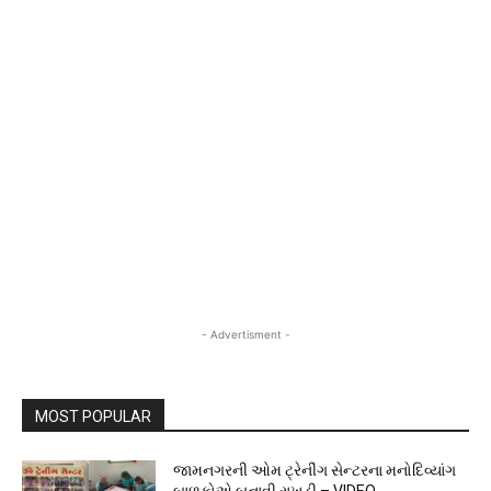
- Advertisment -
MOST POPULAR
જામનગરની ઓમ ટ્રેનીંગ સેન્ટરના મનોદિવ્યાંગ