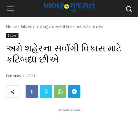
Home
વિડિઓ
અમે શહેરના સર્વાંગી વિકાસ માટે કટિબધ્ધ છીએ
વિડિઓ
અમે શહેરના સર્વાંગી વિકાસ માટે
કટિબધ્ધ છીએ
February 11, 2021
- Advertisement -