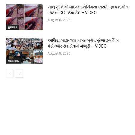
ચાલુ ટ્રેને મોબાઈલ સ્નેચિંગના કારણે યુવકનું મોત
: ઘટના CCTVમાં કેદ – VIDEO
August 8, 2026
ગુજરાત
અલિયાબાડા-જામનગર બ્રોડગ્રેજ ડબલિંગ
પેસેન્જર રેલ સેવાને મંજૂરી – VIDEO
August 8, 2026
જામનગર