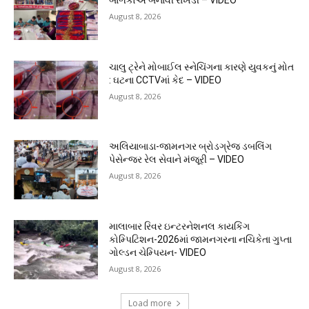
બાળકોએ બનાવી રાખડી – VIDEO
August 8, 2026
ચાલુ ટ્રેને મોબાઈલ સ્નેચિંગના કારણે યુવકનું મોત
: ઘટના CCTVમાં કેદ – VIDEO
August 8, 2026
અલિયાબાડા-જામનગર બ્રોડગ્રેજ ડબલિંગ
પેસેન્જર રેલ સેવાને મંજૂરી – VIDEO
August 8, 2026
માલાબાર રિવર ઇન્ટરનેશનલ કાયકિંગ
કોમ્પિટિશન-2026માં જામનગરના નચિકેતા ગુપ્તા
ગોલ્ડન ચેમ્પિયન- VIDEO
August 8, 2026
Load more