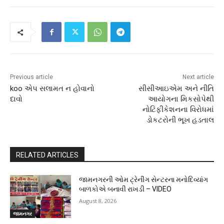
Previous article
Next article
koo એપ સલામત ન હોવાનો
સીસીઆઇએમ અને નીતિ
દાવો
આયોગના મિકસોપેથી
નોટિફીકેશનના વિરોધમાં
ડોકટરોની ભૂખ હડતાલ
RELATED ARTICLES
જામનગરની ઓમ ટ્રેનીંગ સેન્ટરના મનોદિવ્યાંગ
બાળકોએ બનાવી રાખડી – VIDEO
August 8, 2026
જામનગર