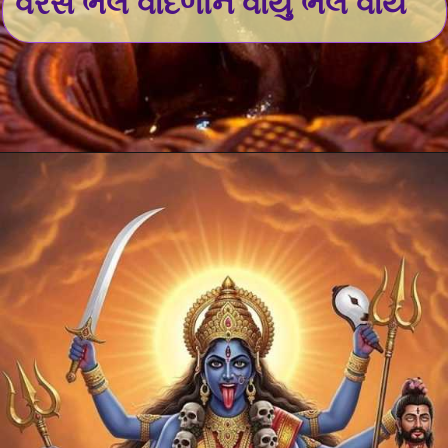
વરસે ભલે વાદળીને વાયુ ભલે વાય