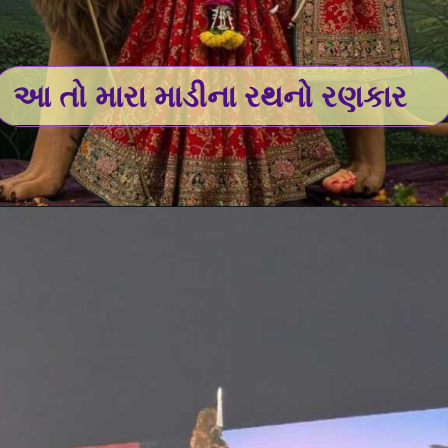
આ તો મારા માડીના રથનો રણકાર