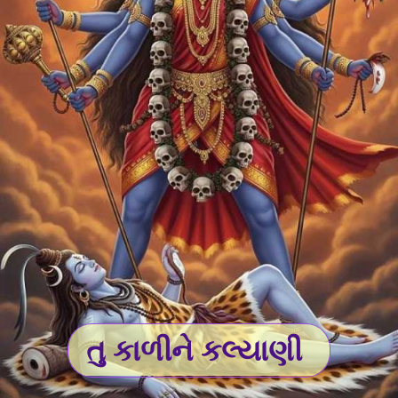
તુ કાળીને કલ્યાણી