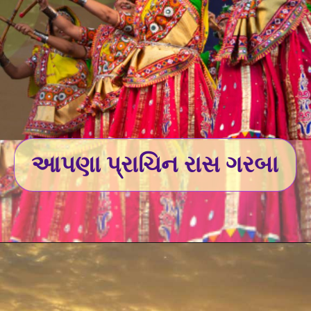
આપણા પ્રાચિન રાસ ગરબા