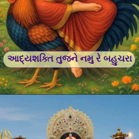
આદ્યશક્તિ તુજને નમુ રે બહુચરા