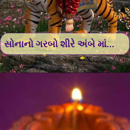
સોનાનો ગરબો શીરે અંબે માં...