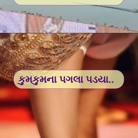
કુમકુમના પગલા પડયા..