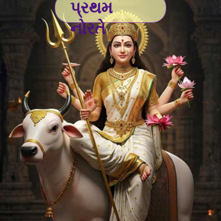
પ્રથમ
નોરતે