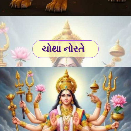
ચોથા નોરતે