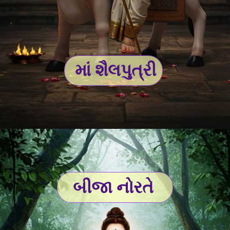
માં શૈલપુત્રી
બીજા નોરતે