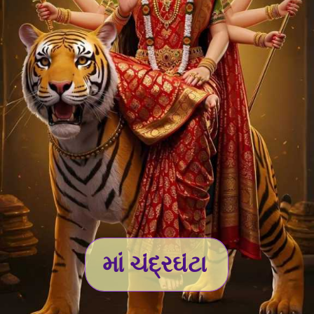
માં ચંદ્રઘંટા