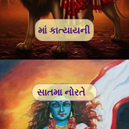
માં કાત્યાયની
સાતમા નોરતે