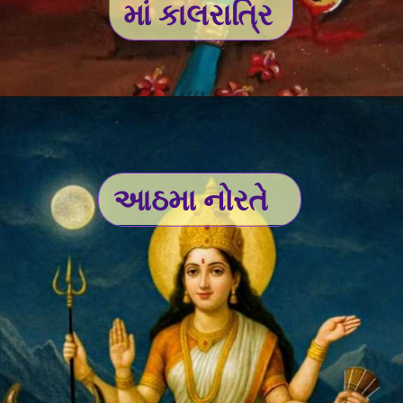
માં કાલરાત્રિ
આઠમા નોરતે