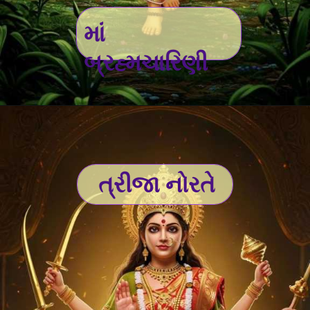
માં
બ્રહ્મચારિણી
ત્રીજા નોરતે