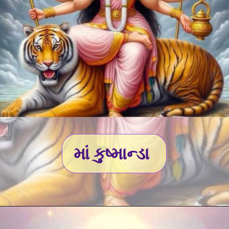
માં કુષ્માન્ડા