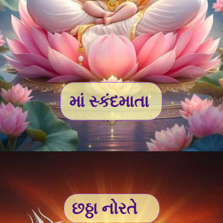
માં સ્કંદમાતા
છઠ્ઠા નોરતે