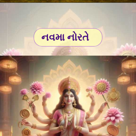
નવમા નોરતે