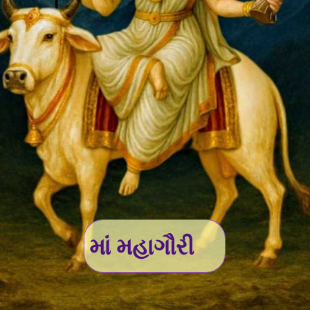
માં મહાગૌરી